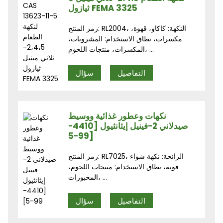
ثيازول FEMA 3325
رمز المنتج: RL2004، النكهة: كاكاو، قهوة،
مكسرات، نطاق الاستخدام: المشروبات،
المكسرات، منتجات اللحوم، ...
التفاصيل
سؤال
نكهات وعطور غذائية ووسيط
صيدلاني 2-فينيل إيثانثيول [4410-
99-5]
رمز المنتج: RL7025، الرائحة: نكهة شواء
قوية، نطاق الاستخدام: منتجات اللحوم،
المخبوزات، ...
التفاصيل
سؤال