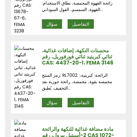
رائحة القهوة المحمصة، نطاق الاستخدام:
القهوة، السمسم، الفول السوداني...
التفاصيل
سؤال
محسنات النكهة، إضافات غذائية،
ثنائي كبريتيد ثنائي فورفوريل، رقم
CAS: 4437-20-1، FEMA 3146
رمز المنتج: RL7002. الرائحة: كبريتية،
محمصة بقوة، محمصة، رائحة جوزية بعد
التخفيف. يُطبق...
التفاصيل
سؤال
مادة مضافة غذائية للنكهة والرائحة
2-أسيتيل بيرول، رقم CAS 1072-