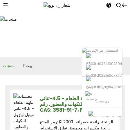
بيت
منتجات
هاتف
إرسال بريد إلكتروني
محسنات نكهة الطعام - 4،5-ثنائي
واتساب
وي تشات
ميثيل ثيازول للنكهات والعطور، رقم
CAS: 3581-91-7، Fema 3274
رمز المنتج: RL2003، الرائحة: رائحة خضراء،
رائحة مكسرات محمصة، نطاق الاستخدام: