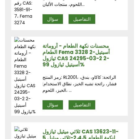
اللحوم، منتجات الألبان...
التفاصيل
سؤال
محسنات نكهة الطعام - أروماتة
الطعام Fema 3328 2-أسيتيل
ثيازول CAS 24295-03-2 2-
أسيتيل ثيازول 99%
رمز المنتج: RL2001، الرائحة: كاكاو، بندق،
فشار، رائحة تشبه الخبز، نطاق الاستخدام:
الخبز، اللحوم، ...
التفاصيل
سؤال
ثلاثي ميثيل ثيازول CAS 13623-11-
5 لنكهة الطعام 2،4،5-ثلاثي ميثيل