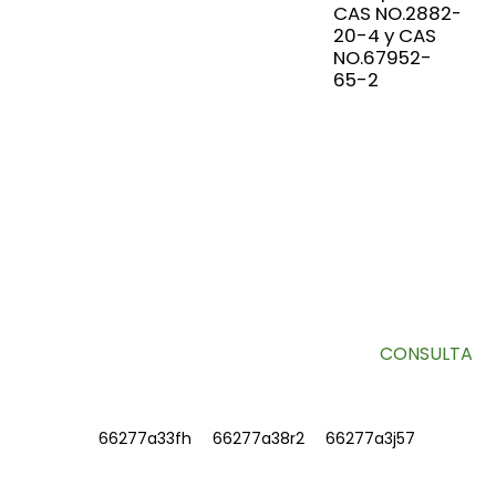
CAS NO.2882-
20-4 y CAS
NO.67952-
65-2
SUSCRÍBETE A NUESTRO BOLETÍN
Información útil y ofertas exclusivas directamente en tu
bandeja de entrada.
CONSULTA