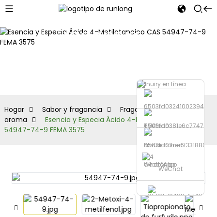
Fragancia
sintética y
aroma
Hogar
Sabor y fragancia
Fragancia sintética y
aroma
Esencia y Especia Ácido 4-Metilotanoico CAS
Teléfono
54947-74-9 FEMA 3575
Enviar correo
electrónico
WhatsApp
WeChat