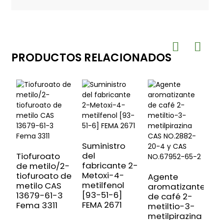
PRODUCTOS RELACIONADOS
Suministro
del
Tiofuroato
Á
fabricante 2-
de metilo/2-
e
Metoxi-4-
tiofuroato de
Á
Agente
metilfenol
metilo CAS
o
aromatizante
[93-51-6]
13679-61-3
C
de café 2-
FEMA 2671
Fema 3311
8
metiltio-3-
3
metilpirazina