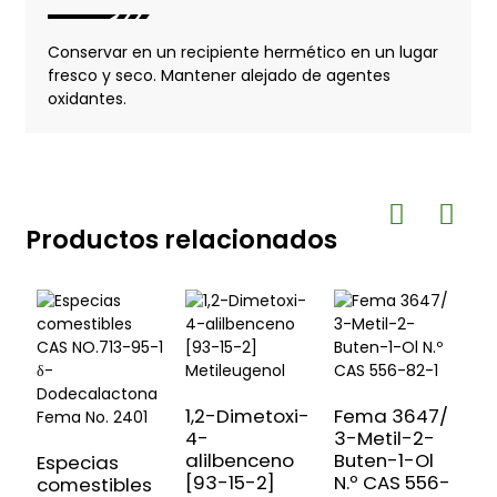
Conservar en un recipiente hermético en un lugar
fresco y seco. Mantener alejado de agentes
oxidantes.
Productos relacionados
1,2-Dimetoxi-
Fema 3647/
4-
3-Metil-2-
E
alilbenceno
Buten-1-Ol
3
Especias
[93-15-2]
N.º CAS 556-
D
comestibles