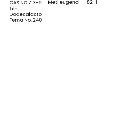
Metileugenol
82-1
C
CAS NO.713-95-
1 δ-
Dodecalactona
Fema No. 2401
SUSCRÍBETE A NUESTRO BOLETÍN