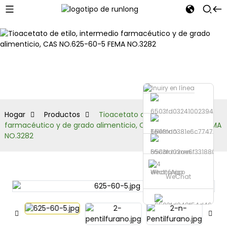
Productos
Hogar
Productos
Tioacetato de etilo, intermedio
farmacéutico y de grado alimenticio, CAS NO.625-60-5 FEMA
Teléfono
NO.3282
Enviar correo
electrónico
WhatsApp
WeChat