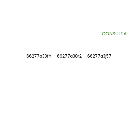
Información útil y ofertas exclusivas directamente en tu
bandeja de entrada.
CONSULTA
INFORMACIÓN
SOBRE NOSOTROS
Contáctenos
Preguntas frecuentes
CONTÁCTENOS