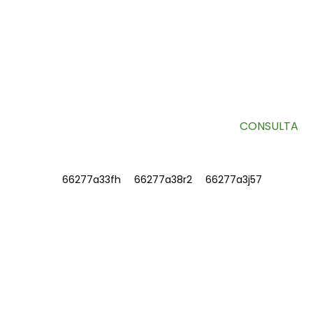
SUBSCRÍBETE AO NOSO BOLETÍN
INFORMATIVO
Información útil e ofertas exclusivas directamente na túa
caixa de entrada.
CONSULTA
INFORMACIÓN
SOBRE NÓS
Contacta connosco
Preguntas frecuentes