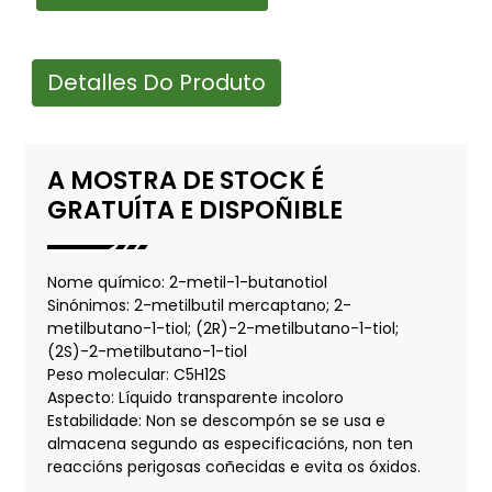
Detalles Do Produto
A MOSTRA DE STOCK É
GRATUÍTA E DISPOÑIBLE
Nome químico: 2-metil-1-butanotiol
Sinónimos: 2-metilbutil mercaptano; 2-
metilbutano-1-tiol; (2R)-2-metilbutano-1-tiol;
(2S)-2-metilbutano-1-tiol
Peso molecular: C5H12S
Aspecto: Líquido transparente incoloro
Estabilidade: Non se descompón se se usa e
almacena segundo as especificacións, non ten
reaccións perigosas coñecidas e evita os óxidos.