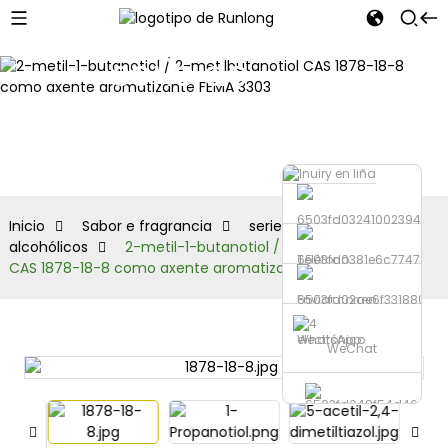
serie de
aldehídos
alcohólicos
Inicio
Sabor e fragrancia
serie de aldehídos
alcohólicos
2-metil-1-butanotiol / 2-metilbutanotiol
Teléfono
CAS 1878-18-8 como axente aromatizante FEMA 3303
Enviar correo
electrónico
WhatsApp
WeChat