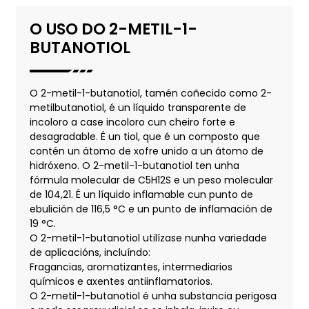
O USO DO 2-METIL-1-
BUTANOTIOL
O 2-metil-1-butanotiol, tamén coñecido como 2-
metilbutanotiol, é un líquido transparente de
incoloro a case incoloro cun cheiro forte e
desagradable. É un tiol, que é un composto que
contén un átomo de xofre unido a un átomo de
hidróxeno. O 2-metil-1-butanotiol ten unha
fórmula molecular de C5H12S e un peso molecular
de 104,21. É un líquido inflamable cun punto de
ebulición de 116,5 °C e un punto de inflamación de
19 °C.
O 2-metil-1-butanotiol utilízase nunha variedade
de aplicacións, incluíndo:
Fragancias, aromatizantes, intermediarios
químicos e axentes antiinflamatorios.
O 2-metil-1-butanotiol é unha substancia perigosa