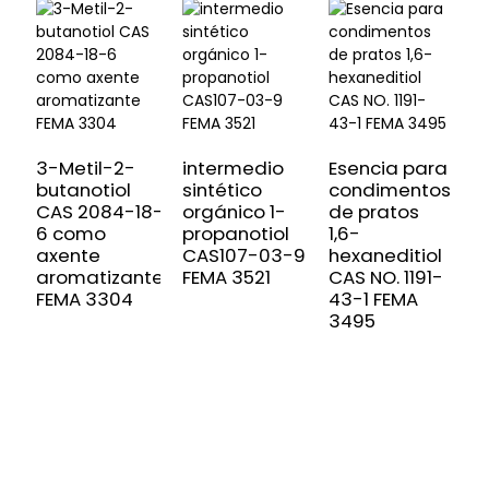
3-Metil-2-
intermedio
Esencia para
E
butanotiol
sintético
condimentos
f
CAS 2084-18-
orgánico 1-
de pratos
A
6 como
propanotiol
1,6-
a
axente
CAS107-03-9
hexaneditiol
2
aromatizante
FEMA 3521
CAS NO. 1191-
m
FEMA 3304
43-1 FEMA
N
3495
2