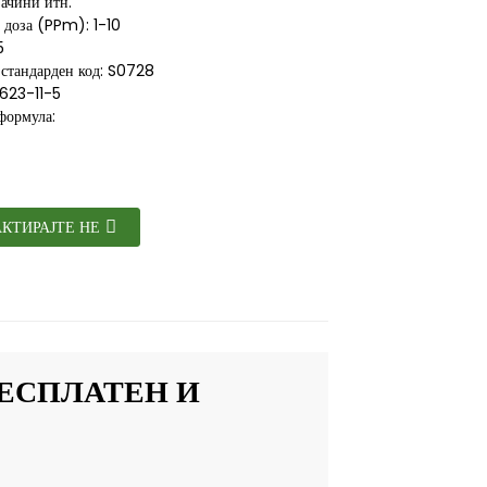
зачини итн.
 доза (PPm): 1-10
5
стандарден код: S0728
3623-11-5
формула:
КТИРАЈТЕ НЕ
БЕСПЛАТЕН И