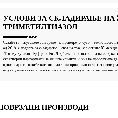
УСЛОВИ ЗА СКЛАДИРАЊЕ НА 2
ТРИМЕТИЛТИАЗОЛ
Чувајте го пакувањето затворено, на проветрено, суво и темно место н
од 20 ℃ е подобра за складирање. Рокот на траење е обично 18 месеци.
„Тенгжу Рунлонг Фрајгренс Ко., Лтд.“ секогаш е посветена на создавањ
супериорни перформанси за нашите клиенти. И ние ќе продолжиме да 
произведуваме повеќе висококвалитетни производи што ги задоволуваа
подобруваме квалитетот на услугата за да ги задоволиме вашите потре
ПОВРЗАНИ ПРОИЗВОДИ