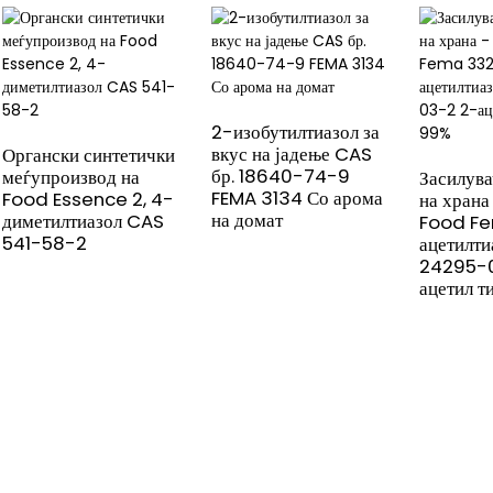
2-изобутилтиазол за
вкус на јадење CAS
Органски синтетички
бр. 18640-74-9
меѓупроизвод на
Засилува
FEMA 3134 Со арома
Food Essence 2, 4-
на храна
на домат
диметилтиазол CAS
Food F
541-58-2
ацетилт
24295-
ацетил т