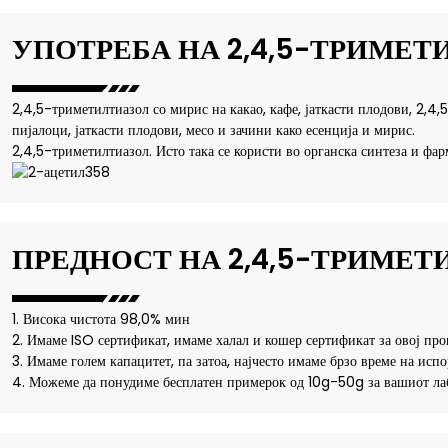
УПОТРЕБА НА 2,4,5-ТРИМЕТ
2,4,5-триметилтиазол со мирис на какао, кафе, јаткасти плодови, 2,4
пијалоци, јаткасти плодови, месо и зачини како есенција и мирис.
2,4,5-триметилтиазол. Исто така се користи во органска синтеза и фа
ПРЕДНОСТ НА 2,4,5-ТРИМЕТ
1. Висока чистота 98,0% мин
2. Имаме ISO сертификат, имаме халал и кошер сертификат за овој про
3. Имаме голем капацитет, па затоа, најчесто имаме брзо време на испо
4. Можеме да понудиме бесплатен примерок од 10g-50g за вашиот лаб