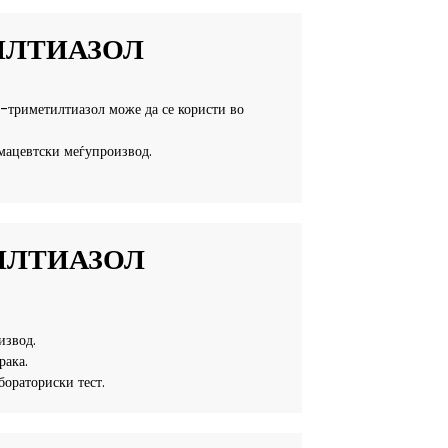
ИЛТИАЗОЛ
,5-триметилтиазол може да се користи во
рмацевтски меѓупроизвод.
ИЛТИАЗОЛ
извод.
рака.
ораториски тест.