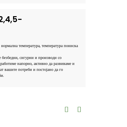
,4,5-
а нормална температура, температура пониска
е безбедни, сигурни и производи со
работиме напорно, активно да развиваме и
т вашите потреби и постојано да го
би.