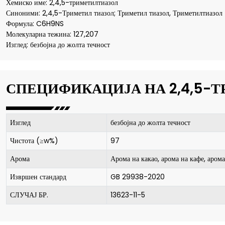
Хемиско име: 2,4,5-триметилтиазол
Синоними: 2,4,5-Триметил тиазол; Триметил тиазол, Триметилтиазол
Формула: C6H9NS
Молекуларна тежина: 127,207
Изглед: безбојна до жолта течност
СПЕЦИФИКАЦИЈА НА 2,4,5-
Изглед
безбојна до жолта течност
Чистота (≥w%)
97
Арома
Арома на какао, арома на кафе, арома
Извршен стандард
GB 29938-2020
СЛУЧАЈ БР.
13623-11-5