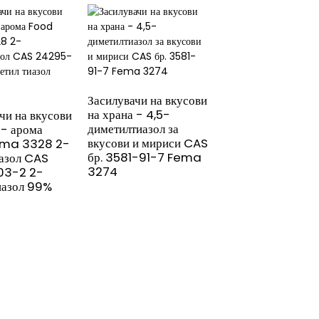
4-метилтиазол за
ароми и мириси 
693-95-8 со ISO
Засилувачи на вкусови
Halal сертификат
на храна - 4,5-
чи на вкусови
диметилтиазол за
 - арома
вкусови и мириси CAS
ema 3328 2-
бр. 3581-91-7 Fema
иазол CAS
3274
03-2 2-
иазол 99%