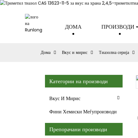
ДОМА
ПРОИЗВОДИ
Дома
Вкус и мирис
Тиазолна серија
Категории на производи
Loading...
Loading...
Вкус И Мирис
Фини Хемиски Меѓупроизводи
Препорачани производи