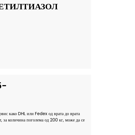
МЕТИЛТИАЗОЛ
5-
ервис како DHL или Fedex од врата до врата
т, за количина поголема од 200 кг, може да се