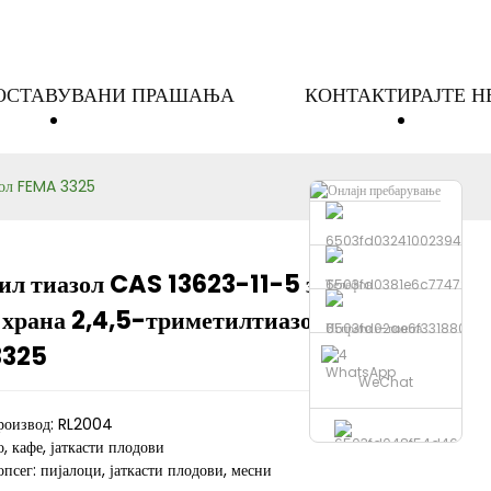
ПОСТАВУВАНИ ПРАШАЊА
КОНТАКТИРАЈТЕ Н
зол FEMA 3325
ил тиазол CAS 13623-11-5 за
Телефон
 храна 2,4,5-триметилтиазол
Loading...
Loading...
Loading...
Loading...
Испрати е-пошта
3325
WhatsApp
WeChat
роизвод: RL2004
, кафе, јаткасти плодови
псег: пијалоци, јаткасти плодови, месни