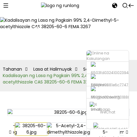
Seryeng
Thiazole
Tahanan
Lasa at Halimuyak
Seryeng Thiazole
Kadalisayan ng Lasa ng Pagkain 99% 2,4-Dimethyl-5-
acetylthiazole CAS 38205-60-6 FEMA 3267
Telepono
Magpadala ng
Email
whatsapp
WeChat