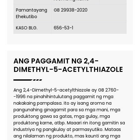
Pamantayang
GB 29938-2020
Ehekutibo
KASO BLG.
656-53-1
ANG PAGGAMIT NG 2,4-
DIMETHYL-5-ACETYLTHIAZOLE
Ang 2,4-Dimethyl-5-acetylthiazole ay GB 2760-
-1996 na pinahihintulutang paggamit ng mga
nakakaing pampalasa. Ito ay isang aroma na
pangunahing ginagamit para sa mga mani, mga
produktong gawa sa gatas, mga gulay, mga
produktong karne, atbp. Maaari rin itong gamitin sa
industriya ng pangkulay at parmasyutiko. Mataas
ang nilalaman ng produkto, mas kaunti ang mga