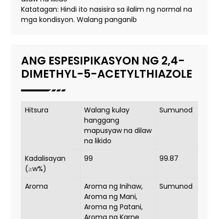
Katatagan: Hindi ito nasisira sa ilalim ng normal na
mga kondisyon. Walang panganib
ANG ESPESIPIKASYON NG 2,4-
DIMETHYL-5-ACETYLTHIAZOLE
Hitsura
Walang kulay
Sumunod
hanggang
mapusyaw na dilaw
na likido
Kadalisayan
99
99.87
(≥w%)
Aroma
Aroma ng Inihaw,
Sumunod
Aroma ng Mani,
Aroma ng Patani,
Aroma ng Karne