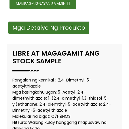
MAKIPAG-UGNAYAN SA AMIN
Mga Detalye Ng Produkto
LIBRE AT MAGAGAMIT ANG
STOCK SAMPLE
Pangalan ng kemikal：2,4-Dimethyl-5-
acetylthiazole
Mga kasingkahulugan: 5-Acetyl-2,4-
dimethylthiazole; 1-(2,4-dimethyl-1,3-thiazol-5-
yl)ethanone; 2,4-diemthyl-5-acetylthiazole; 2,4-
Dimethyl-5-acetyl thiazole
Molekular na bigat: C7H9NOS
Hitsura: Walang kulay hanggang mapusyaw na
dilaw na likido