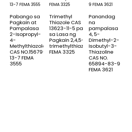
B
Pabango sa
Trimethyl
Panandag
b
Pagkain at
Thiazole CAS
na
g
Pampalasa
13623-11-5 para
pampalasa
C
2-Isopropyl-
sa Lasa ng
4, 5-
F
4-
Pagkain 2,4,5-
Dimethyl-2-
Methylthiazole
trimethylthiazole
Isobutyl-3-
CAS NO.15679-
FEMA 3325
Thiazoline
13-7 FEMA
CAS NO.
3555
65894-83-9
FEMA 3621
MAG-SIGN UP PARA SA AMING