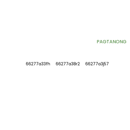
NEWSLETTER
Mga kapaki-pakinabang na impormasyon at eksklusibong
alok diretso sa iyong inbox.
PAGTANONG
IMPORMASYON
TUNGKOL SA AMIN
Makipag-ugnayan sa Amin
Mga Madalas Itanong