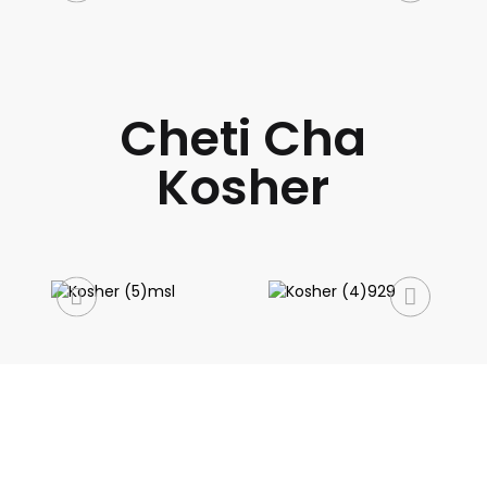
Cheti Cha
Kosher
JISAJILI KWA JARIDA LETU
Taarifa muhimu na ofa za kipekee moja kwa moja kwenye
kikasha chako.