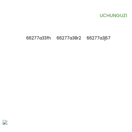
UCHUNGUZI
TAARIFA
KUHUSU SISI
Wasiliana Nasi
Maswali Yanayoulizwa Mara kwa Mara
WASILIANA NASI
Nambari 78, Barabara ya Fushan, Hifadhi
ya Viwanda ya Biomedical, Mji wa Dawu,