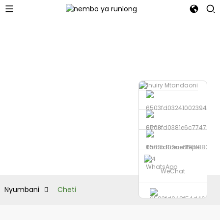
Simu
Tuma Barua Pepe
WhatsApp
WeChat
Nyumbani
Cheti