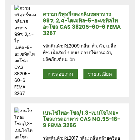
ความบริสุทธิ์ของกลิ่นรสอาหาร
99% 2,4-ไดเมทิล-5-อะเซทิลไท
อะโซล CAS 38205-60-6 FEMA
3267
รหัสสินค้า: RL2009 กลิ่น: คั่ว, ถั่ว, เมล็ด
พืช, เนื้อสัตว์ ขอบเขตการใช้งาน: ถั่ว,
ผลิตภัณฑ์นม, ผัก...
การสอบถาม
รายละเอียด
เบนโซไทอะโซล/1,3-เบนโซไทอะ
โซลเกรดอาหาร CAS NO.95-16-
9 FEMA 3256
รหัสสินค้า: RL2017 กลิ่น: กลิ่นคล้ายควินอ