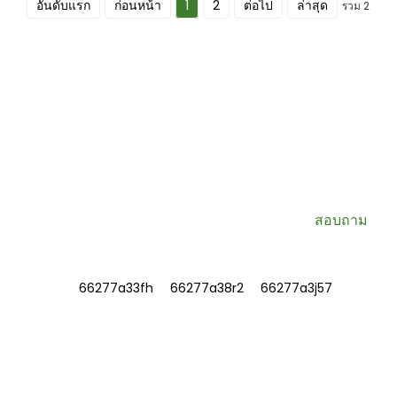
อันดับแรก
ก่อนหน้า
1
2
ต่อไป
ล่าสุด
รวม 2
สมัครรับจดหมายข่าวของเรา
ข้อมูลที่เป็นประโยชน์และข้อเสนอสุดพิเศษส่งตรงถึงกล่องจดหมายของ
คุณ
สอบถาม
ข้อมูล
เกี่ยวกับเรา