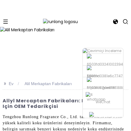
Telefon
>>
Ev
Alil Merkaptan Fabrikaları
E-posta gönder
whatsapp
Allyl Mercaptan Fabrikaları: Kaliteli Üretim
WeChat
Için OEM Tedarikçisi
Tengzhou Runlong Fragrance Co., Ltd. tarafından sunulan
yüksek kaliteli koku ürünlerini deneyimleyin. Firmamız,
belirgin sarımsak benzeri kokusu nedeniyle koku endüstrisinde