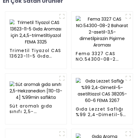
En Çok Satan Ürünler
Trimetil Tiyazol CAS
Fema 3327 CAS
13623-11-5 Gıda
NO.54300-08-2
Aroması için 2,4,5-
Baharat 2-asetil-
trimetiltiyazol FEMA
3,5-dimetilpirazin
3325
Pişirme Aroması
Süt aromalı gıda
Gıda Lezzet Saflığı
sınıfı 2,5-
%99 2,4-Dimetil-5-
Hekzanedion [110-
asetiltiazol CAS
13-4] %99min
38205-60-6 FEMA
saflıkta
3267