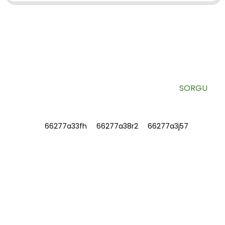
BÜLTENIMIZE KAYDOLUN
Faydalı bilgiler ve özel fırsatlar doğrudan e-postanızda.
SORGU
BILGI
HAKKIMIZDA
Bize Ulaşın
SSS