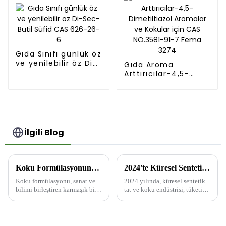
Gıda Sınıfı günlük öz
ve yenilebilir öz Di-
Gıda Aroma
Sec-Butil Süfid CAS
Arttırıcılar-4,5-
626-26-6
Dimetiltiazol
Aromalar ve Kokular
için CAS NO.3581-
91-7 Fema 3274
İlgili Blog
Koku Formülasyonunun Üç Aşaması ve Adımları
2024'te Küresel Sentetik Aroma ve Koku Endüstrisinin Özellikleri ve Trendleri
Koku formülasyonu, sanat ve
2024 yılında, küresel sentetik
bilimi birleştiren karmaşık bir
tat ve koku endüstrisi, tüketici
süreçtir ve genellikle üç ana
talepleri, teknolojik yenilikler,
aşamaya ayrılır: formülasyon
çevre düzenlemeleri ve küresel
aşaması, numune alma aşaması
büyümenin yönlendirdiği bir
ve toplu karıştırma ve
dizi yeni gelişme yaşıyor.