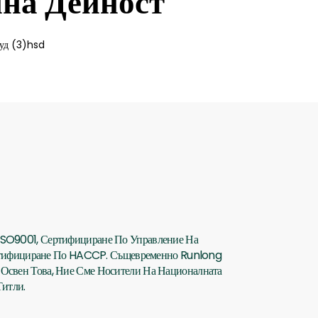
йна Дейност
ISO9001, Сертифициране По Управление На
ертифициране По HACCP. Същевременно Runlong
 Освен Това, Ние Сме Носители На Националната
Титли.