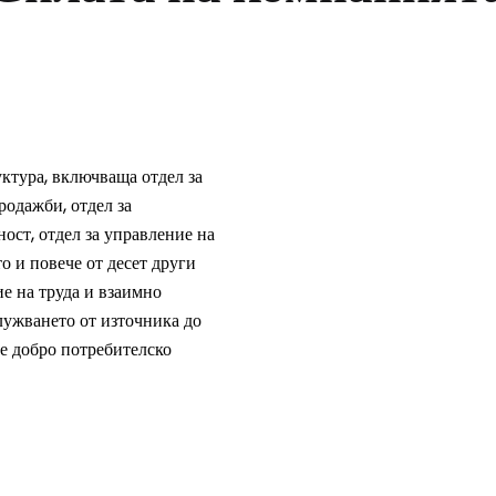
ктура, включваща отдел за
родажби, отдел за
ост, отдел за управление на
то и повече от десет други
ие на труда и взаимно
служването от източника до
те добро потребителско