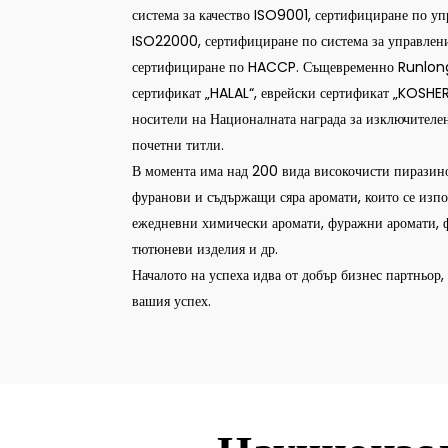
система за качество ISO9001, сертифициране по уп
ISO22000, сертифициране по система за управлени
сертифициране по HACCP. Същевременно Runlong и
сертификат „HALAL“, еврейски сертификат „KOSHER“
носители на Националната награда за изключителен
почетни титли.
В момента има над 200 вида високочисти пиразино
фуранови и съдържащи сяра аромати, които се изп
ежедневни химически аромати, фуражни аромати, 
тютюневи изделия и др.
Началото на успеха идва от добър бизнес партньор, 
вашия успех.