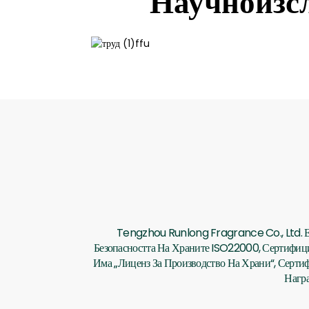
Научноизсл
Tengzhou Runlong Fragrance Co., Ltd. Е
Безопасността На Храните ISO22000, Сертифи
Има „лиценз За Производство На Храни“, Серти
Награ