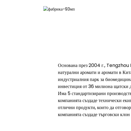
Основана през 2004 г., Tengzhou R
натурални аромати и аромати в Ки
индустриалния парк за биомедицина
инвестиция от 36 милиона щатски д
Има 5 стандартизирани производств
компанията създаде технически екип
отлични продукти, които да отгово
компанията създаде търговски клон