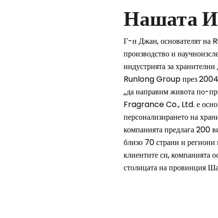
Нашата И
Г-н Джан, основателят на
производство и научноизсле
индустрията за хранителни 
Runlong Group през 2004 г
„да направим живота по-п
Fragrance Co., Ltd. е осно
персонализирането на хран
компанията предлага 200 ви
близо 70 страни и региони 
клиентите си, компанията о
столицата на провинция Ша