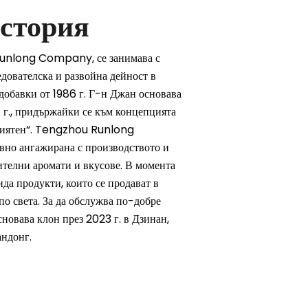
стория
 Runlong Company, се занимава с
дователска и развойна дейност в
добавки от 1986 г. Г-н Джан основава
., придържайки се към концепцията
риятен“. Tengzhou Runlong
вно ангажирана с производството и
ителни аромати и вкусове. В момента
да продукти, които се продават в
по света. За да обслужва по-добре
сновава клон през 2023 г. в Дзинан,
ндонг.