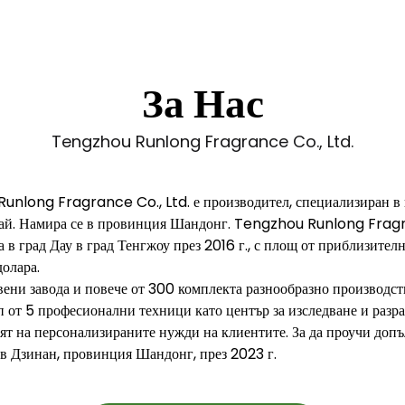
За Нас
Tengzhou Runlong Fragrance Co., Ltd.
unlong Fragrance Co., Ltd. е производител, специализиран в 
тай. Намира се в провинция Шандонг. Tengzhou Runlong Fragra
 в град Дау в град Тенгжоу през 2016 г., с площ от приблизите
олара.
ени завода и повече от 300 комплекта разнообразно производств
 от 5 професионални техници като център за изследване и разр
рят на персонализираните нужди на клиентите. За да проучи доп
 в Дзинан, провинция Шандонг, през 2023 г.