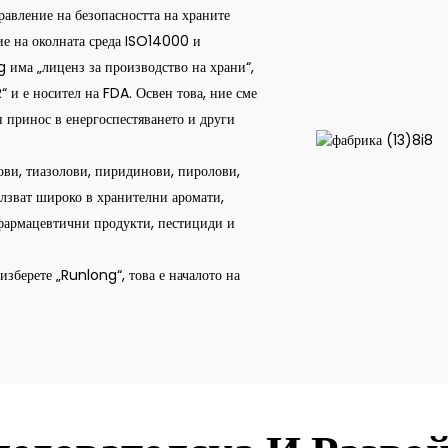
равление на безопасността на храните
е на околната среда ISO14000 и
ма „лиценз за производство на храни“,
 и е носител на FDA. Освен това, ние сме
 принос в енергоспестяването и други
ви, тиазолови, пиридинови, пиролови,
олзват широко в хранителни аромати,
фармацевтични продукти, пестициди и
изберете „Runlong“, това е началото на