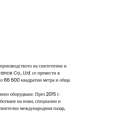
производството на синтетични и
nce Co., Ltd. се премести в
лно 66 600 квадратни метра и обща
ено оборудване. През 2015 г.
аботване на нови, специални и
ълнително международния пазар,