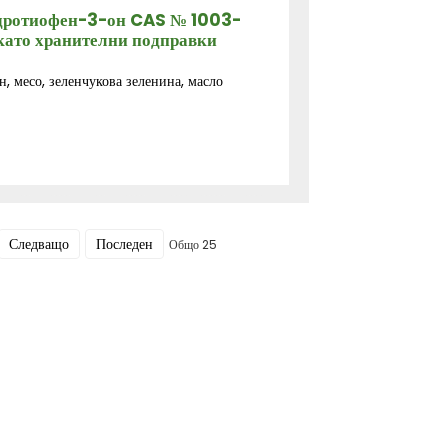
идротиофен-3-он CAS № 1003-
като хранителни подправки
, месо, зеленчукова зеленина, масло
Следващо
Последен
Общо 25