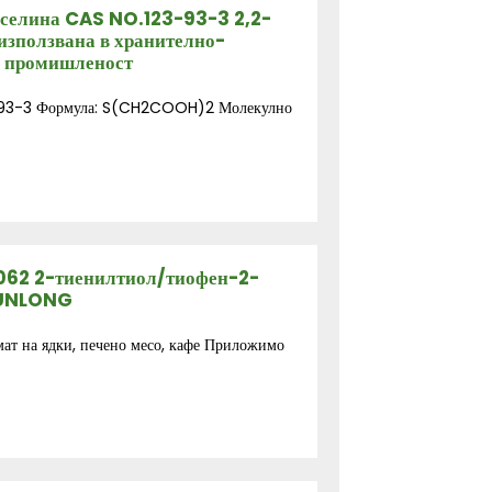
селина CAS NO.123-93-3 2,2-
използвана в хранително-
а промишленост
3-93-3 Формула: S(CH2COOH)2 Молекулно
062 2-тиенилтиол/тиофен-2-
RUNLONG
мат на ядки, печено месо, кафе Приложимо