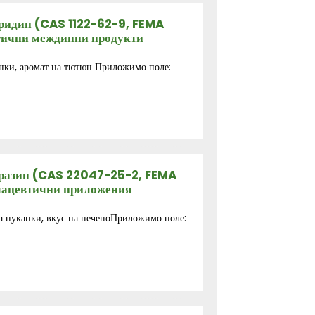
ридин (CAS 1122-62-9, FEMA
втични междинни продукти
анки, аромат на тютюн Приложимо поле:
иразин (CAS 22047-25-2, FEMA
рмацевтични приложения
на пуканки, вкус на печеноПриложимо поле: