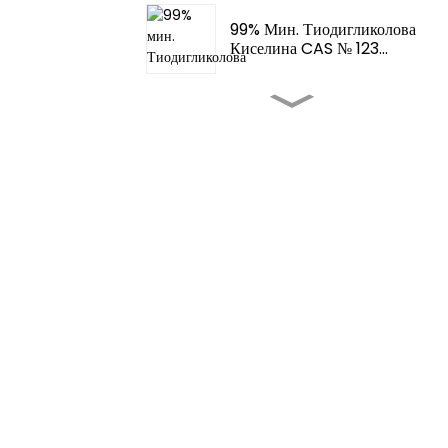
99% Мин. Тиодигликолова
Киселина CAS № 123...
Аромати И Аромати - Fema
3062 2-T...
Аромати И Аромати -
Тетрахидротио...
Подобрители На Вкуса На
Храната - 4,5-Диметилетил...
Подобрители На Вкуса На
Храната - Аромат На
Храната Fem...