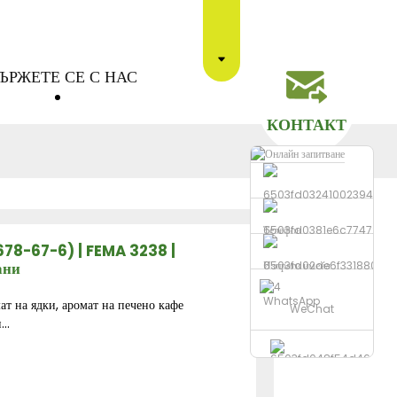
ЪРЖЕТЕ СЕ С НАС
КОНТАКТ
Телефон
78-67-6) | FEMA 3238 |
ани
Изпрати имейл
WhatsApp
ат на ядки, аромат на печено кафе
WeChat
..