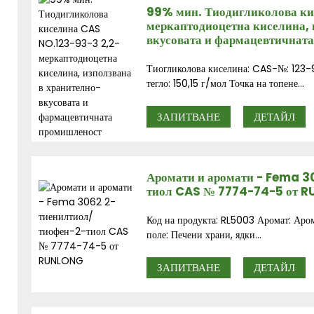
99% мин. Тиодигликолова ки
меркаптодиоцетна киселина, 
вкусовата и фармацевтичнат
Тиогликолова киселина: CAS-№: 12
тегло: 150,15 г/мол Точка на топене...
ЗАПИТВАНЕ
ДЕТАЙЛ
Аромати и аромати - Fema 3
тиол CAS № 7774-74-5 от 
Код на продукта: RL5003 Аромат: Аро
поле: Печени храни, ядки...
ЗАПИТВАНЕ
ДЕТАЙЛ