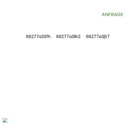
ANFRAGE
INFORMATION
ÜBER UNS
Kontaktieren Sie uns
Häufig gestellte Fragen
KONTAKTIEREN SIE UNS
Fushan Road Nr. 78, Biomedical Industrial
Park, Dawu Town, Tengzhou, Shandong,