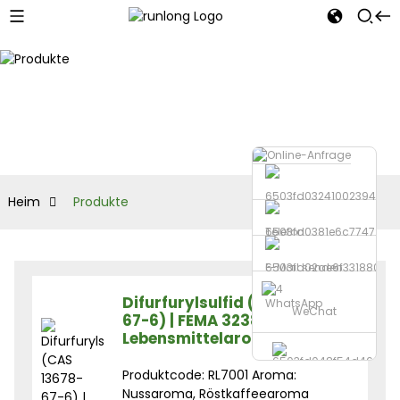
Heim
Produkte
Telefon
E-Mail senden
Difurfurylsulfid (CAS 13678-
WhatsApp
WeChat
67-6) | FEMA 3238 |
Lebensmittelaroma
Produktcode: RL7001 Aroma:
Nussaroma, Röstkaffeearoma