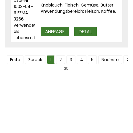
Knoblauch, Fleisch, Gemüse, Butter
Anwendungsbereich: Fleisch, Kaffee,
...
ANFRAGE
DETAIL
Erste
Zurück
1
2
3
4
5
Nächste
Zul
25
MELDEN SIE SICH FÜR UNSEREN
NEWSLETTER AN
Nützliche Informationen und exklusive Angebote direkt in
Ihrem Posteingang.