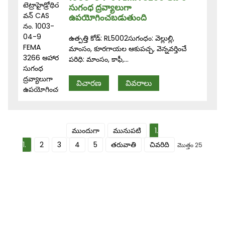
సుగంధ ద్రవ్యాలుగా
ఉపయోగించబడుతుంది
ఉత్పత్తి కోడ్: RL5002సుగంధం: వెల్లుల్లి,
మాంసం, కూరగాయల ఆకుపచ్చ, వెన్నవర్తించే
పరిధి: మాంసం, కాఫీ,...
విచారణ
వివరాలు
ముందుగా
మునుపటి
1.
1.
2
3
4
5
తరువాతి
చివరిది
మొత్తం 25
మా వార్తాలేఖ కోసం సైన్ అప్ చేయండి
ఉపయోగకరమైన సమాచారం మరియు ప్రత్యేకమైన డీల్స్ మీ ఇన్‌బాక్స్‌లోనే