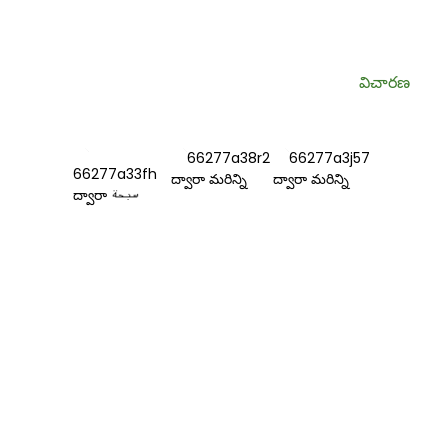
ఉంటాయి.
విచారణ
సమాచారం
మా గురించి
మమ్మల్ని సంప్రదించండి
ఎఫ్ ఎ క్యూ
మమ్మల్ని సంప్రదించండి