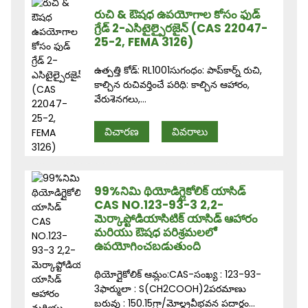
రుచి & ఔషధ ఉపయోగాల కోసం ఫుడ్
గ్రేడ్ 2-ఎసిటైల్పైరజైన్ (CAS 22047-
25-2, FEMA 3126)
ఉత్పత్తి కోడ్: RL1001సుగంధం: పాప్‌కార్న్ రుచి,
కాల్చిన రుచివర్తించే పరిధి: కాల్చిన ఆహారం,
వేరుశెనగలు,...
విచారణ
వివరాలు
99%నిమి థియోడిగ్లైకోలిక్ యాసిడ్
CAS NO.123-93-3 2,2-
మెర్కాప్టోడియాసిటిక్ యాసిడ్ ఆహారం
మరియు ఔషధ పరిశ్రమలలో
ఉపయోగించబడుతుంది
థియోగ్లైకోలిక్ ఆమ్లం:CAS-సంఖ్య : 123-93-
3ఫార్ములా : S(CH2COOH)2పరమాణు
బరువు : 150.15గ్రా/మోల్ద్రవీభవన పదార్థం...