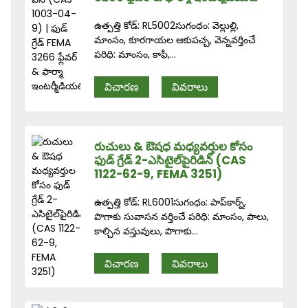
ఉత్పత్తి కోడ్: RL5002సుగంధం: వెల్లుల్లి,
మాంసం, కూరగాయల ఆకుపచ్చ, వెన్నవర్తించే
పరిధి: మాంసం, కాఫీ,...
విచారణ
వివరాలు
రుచులు & ఔషధ మధ్యవర్తుల కోసం
ఫుడ్ గ్రేడ్ 2-ఎసిటైల్‌పైరిడిన్ (CAS
1122-62-9, FEMA 3251)
ఉత్పత్తి కోడ్: RL6001సుగంధం: పాప్‌కార్న్,
పొగాకు సువాసన వర్తించే పరిధి: మాంసం, పాలు,
కాల్చిన వస్తువులు, పొగాకు...
విచారణ
వివరాలు