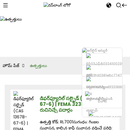
హొమ్ పేజ్
ఉత్పత్తులు
ఫోన్
డిఫర్‌ఫ్యూరిల్ సల్ఫైడ్ (CAS 13678-
ఈమెయిల్ పంపండి
వీచాట్
67-6) | FEMA 3238 | ఆహార
రుచినిచ్చే పదార్ధం
వాట్సాప్
ఉత్పత్తి కోడ్: RL7001సుగంధం: గింజల
సువాసన, కాల్చిన కాఫీ సువాసన వర్తించే పరిధి: