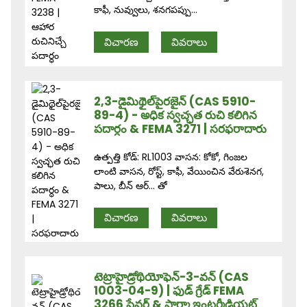
కాఫీ, నువ్వులు, శనగపప్పు...
విచారణ
వివరాలు
2,3-డైమిథైల్‌పైరజైన్ (CAS 5910-
89-4) - అధిక స్వచ్ఛత రుచి కలిగిన
పదార్ధం & FEMA 3271 | సరఫరాదారు
ఉత్పత్తి కోడ్: RL1003 వాసన: కోకో, గింజల
లాంటి వాసన, రోస్ట్, కాఫీ, వేయించిన వేరుశెనగ,
పాలు, బీన్ ఆర్... తో
విచారణ
వివరాలు
టెట్రాహైడ్రోథియోఫెన్-3-వన్ (CAS
1003-04-9) | ఫుడ్ గ్రేడ్ FEMA
3266 ఫ్లేవర్ & ఫార్మా ఇంటర్మీడియట్