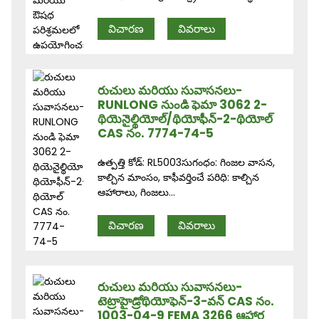
విచారణ
వివరాలు
రుచులు మరియు సువాసనలు-
RUNLONG నుండి ఫెమా 3062 2-
థియెనైల్థియోల్/థియోఫీన్-2-థియోల్
CAS నం. 7774-74-5
ఉత్పత్తి కోడ్: RL5003సుగంధం: గింజల వాసన,
కాల్చిన మాంసం, కాఫీవర్తించే పరిధి: కాల్చిన
ఆహారాలు, గింజలు...
విచారణ
వివరాలు
రుచులు మరియు సువాసనలు-
టెట్రాహైడ్రోథియోఫెన్-3-వన్ CAS నం.
1003-04-9 FEMA 3266 ఆహార