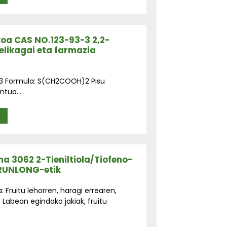
ikoa CAS NO.123-93-3 2,2-
elikagai eta farmazia
93-3 Formula: S(CH2COOH)2 Pisu
ntua...
A
a 3062 2-Tieniltiola/Tiofeno-
 RUNLONG-etik
Fruitu lehorren, haragi errearen,
Labean egindako jakiak, fruitu