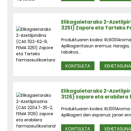
Elikagaietarako 2-Azetilpi
3251) Zapore eta Tarteko 
Produktuaren kodea: RL6001Aroma:
Aplikagarritasun eremua: Haragia,
tabakoa...
KONTSULTA
XEHETASUN
Elikagaietarako 2-Azetilpi
3126) zapore eta erabiler
Produktuaren kodea: RL1001Aroma:
Aplikagarri den esparrua: janari err
KONTSULTA
XEHETASUN