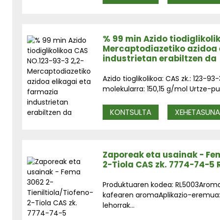
% 99 min Azido tiodiglikol
Mercaptodiazetiko azidoa 
industrietan erabiltzen da
Azido tioglikolikoa: CAS zk.: 123-
molekularra: 150,15 g/mol Urtze-pu
KONTSULTA
XEHETASUN
Zaporeak eta usainak - Fem
2-Tiola CAS zk. 7774-74-5
Produktuaren kodea: RL5003Aroma: 
kafearen aromaAplikazio-eremua: 
lehorrak...