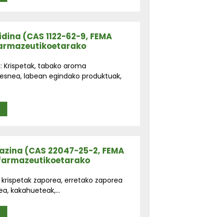
ridina (CAS 1122-62-9, FEMA
Farmazeutikoetarako
 Krispetak, tabako aroma
 esnea, labean egindako produktuak,
A
razina (CAS 22047-25-2, FEMA
a farmazeutikoetarako
 krispetak zaporea, erretako zaporea
ea, kakahueteak,...
A