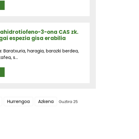
A
ahidrotiofeno-3-ona CAS zk.
ai espezia gisa erabilia
Baratxuria, haragia, barazki berdea,
fea, s...
A
Hurrengoa
Azkena
Guztira 25