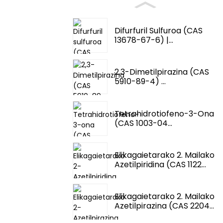
Difurfuril Sulfuroa (CAS
13678-67-6) |...
2,3-Dimetilpirazina (CAS
5910-89-4) ...
Tetrahidrotiofeno-3-Ona
(CAS 1003-04...
Elikagaietarako 2. Mailako
Azetilpiridina (CAS 1122...
Elikagaietarako 2. Mailako
Azetilpirazina (CAS 2204...