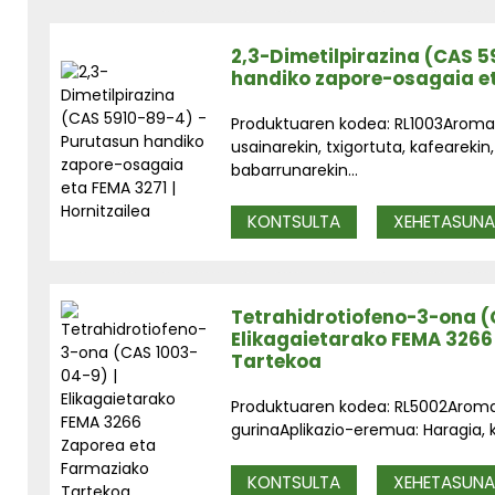
2,3-Dimetilpirazina (CAS 
handiko zapore-osagaia eta
Produktuaren kodea: RL1003Aroma: 
usainarekin, txigortuta, kafearekin,
babarrunarekin...
KONTSULTA
XEHETASUN
Tetrahidrotiofeno-3-ona (
Elikagaietarako FEMA 3266
Tartekoa
Produktuaren kodea: RL5002Aroma: 
gurinaAplikazio-eremua: Haragia, ka
KONTSULTA
XEHETASUN