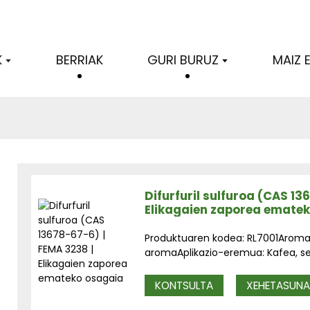
K
BERRIAK
GURI BURUZ
MAIZ 
Difurfuril sulfuroa (CAS 13
Elikagaien zaporea emate
Produktuaren kodea: RL7001Aroma:
aromaAplikazio-eremua: Kafea, se
KONTSULTA
XEHETASUN