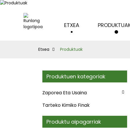
ETXEA
PRODUKTUA
Etxea
Produktuak
Produktuen kategoriak
Zaporea Eta Usaina
Tarteko Kimiko Finak
Produktu aipagarriak