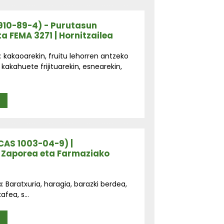
5910-89-4) - Purutasun
 FEMA 3271 | Hornitzailea
kakaoarekin, fruitu lehorren antzeko
 kakahuete frijituarekin, esnearekin,
A
CAS 1003-04-9) |
 Zaporea eta Farmaziako
Baratxuria, haragia, barazki berdea,
fea, s...
A