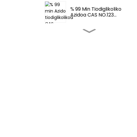
% 99 Min Tiodiglikoliko
Azidoa CAS NO.123...
Zaporeak Eta Usainak -
Fema 3062 2-T...
Zaporeak Eta Usainak-
Tetrahidrotio...
Elikagaien Zaporeen
Indartzaileak-4,5-Dimetil...
Elikagaien Zapore
Indartzaileak-Aroma
Elikagai Fem...