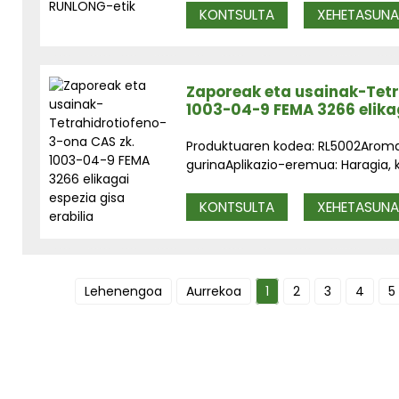
KONTSULTA
XEHETASUN
Zaporeak eta usainak-Tetr
1003-04-9 FEMA 3266 elikag
Produktuaren kodea: RL5002Aroma: 
gurinaAplikazio-eremua: Haragia, ka
KONTSULTA
XEHETASUN
Lehenengoa
Aurrekoa
1
2
3
4
5