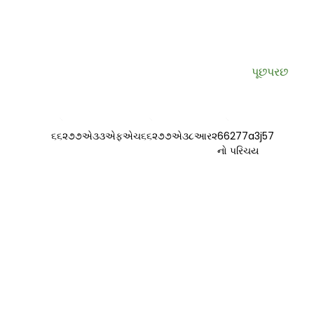
અમારા પત્રિકા વાંચવા જોડાઓ
ઉપયોગી માહિતી અને વિશિષ્ટ ડીલ્સ સીધા તમારા ઇનબોક્સમાં.
પૂછપરછ
માહિતી
અમારા વિશે
અમારો સંપર્ક કરો
વારંવાર પૂછાતા પ્રશ્નો