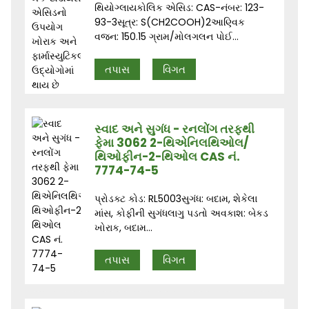
થિયોગ્લાયકોલિક એસિડ: CAS-નંબર: 123-
93-3સૂત્ર: S(CH2COOH)2આણ્વિક
વજન: 150.15 ગ્રામ/મોલગલન પોઈ...
તપાસ
વિગત
સ્વાદ અને સુગંધ - રનલોંગ તરફથી
ફેમા 3062 2-થિએનિલથિઓલ/
થિઓફીન-2-થિઓલ CAS નં.
7774-74-5
પ્રોડક્ટ કોડ: RL5003સુગંધ: બદામ, શેકેલા
માંસ, કોફીની સુગંધલાગુ પડતો અવકાશ: બેકડ
ખોરાક, બદામ...
તપાસ
વિગત