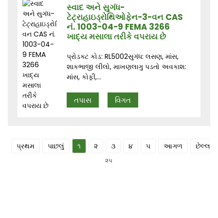
સ્વાદ અને સુગંધ-
ટેટ્રાહાઇડ્રોથિઓફેન-3-વન CAS
નં. 1003-04-9 FEMA 3266
ખાદ્ય મસાલા તરીકે વપરાય છે
પ્રોડક્ટ કોડ: RL5002સુગંધ: લસણ, માંસ,
શાકભાજી લીલો, માખણલાગુ પડતો અવકાશ:
માંસ, કોફી,...
તપાસ
વિગત
પ્રથમ
પાછલું
૧
૨
૩
૪
૫
આગળ
છેલ્લા
૨૫