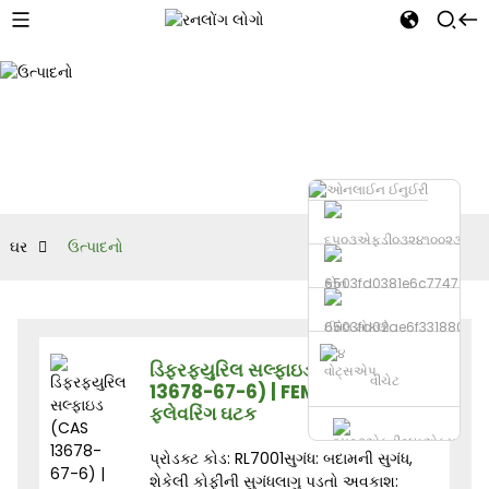
ઘર
ઉત્પાદનો
ફોન
ઈમેલ મોકલો
ડિફરફ્યુરિલ સલ્ફાઇડ (CAS
વોટ્સએપ
વીચેટ
13678-67-6) | FEMA 3238 | ફૂડ
ફ્લેવરિંગ ઘટક
પ્રોડક્ટ કોડ: RL7001સુગંધ: બદામની સુગંધ,
શેકેલી કોફીની સુગંધલાગુ પડતો અવકાશ: