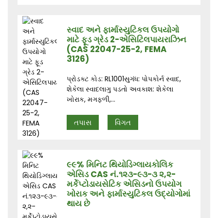
સ્વાદ અને ફાર્માસ્યુટિકલ ઉપયોગો
માટે ફૂડ ગ્રેડ 2-એસિટિલપાયરાઝિન
(CAS 22047-25-2, FEMA
3126)
પ્રોડક્ટ કોડ: RL1001સુગંધ: પોપકોર્ન સ્વાદ,
શેકેલા સ્વાદલાગુ પડતો અવકાશ: શેકેલા
ખોરાક, મગફળી,...
તપાસ
વિગત
૯૯% મિનિટ થિયોડિગ્લાયકોલિક
એસિડ CAS નં.૧૨૩-૯૩-૩ ૨,૨-
મર્કેપ્ટોડાયસેટિક એસિડનો ઉપયોગ
ખોરાક અને ફાર્માસ્યુટિકલ ઉદ્યોગોમાં
થાય છે