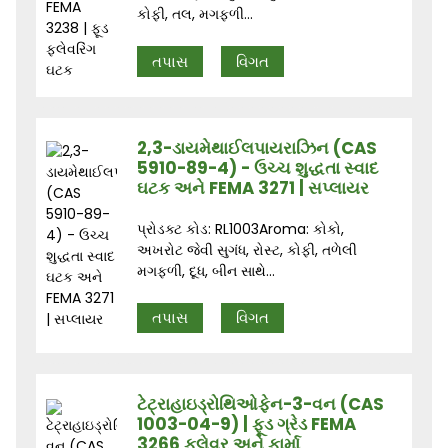
કોફી, તલ, મગફળી...
તપાસ
વિગત
2,3-ડાયમેથાઈલપાયરાઝિન (CAS
5910-89-4) - ઉચ્ચ શુદ્ધતા સ્વાદ
ઘટક અને FEMA 3271 | સપ્લાયર
પ્રોડક્ટ કોડ: RL1003Aroma: કોકો,
અખરોટ જેવી સુગંધ, રોસ્ટ, કોફી, તળેલી
મગફળી, દૂધ, બીન સાથે...
તપાસ
વિગત
ટેટ્રાહાઇડ્રોથિઓફેન-3-વન (CAS
1003-04-9) | ફૂડ ગ્રેડ FEMA
3266 ફ્લેવર અને ફાર્મા