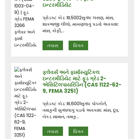
ઇન્ટરમીડિયેટ
પ્રોડક્ટ કોડ: RL5002સુગંધ: લસણ, માંસ,
શાકભાજી લીલો, માખણલાગુ પડતો અવકાશ:
માંસ, કોફી,...
તપાસ
વિગત
ફ્લેવર્સ અને ફાર્માસ્યુટિકલ
ઇન્ટરમીડિયેટ માટે ફૂડ ગ્રેડ 2-
એસિટિલપાયરિડિન (CAS 1122-62-
9, FEMA 3251)
પ્રોડક્ટ કોડ: RL6001સુગંધ: પોપકોર્ન,
તમાકુની સુગંધલાગુ પડતો અવકાશ: માંસ, દૂધ,
બેકડ સામાન, તમાકુ...
તપાસ
વિગત