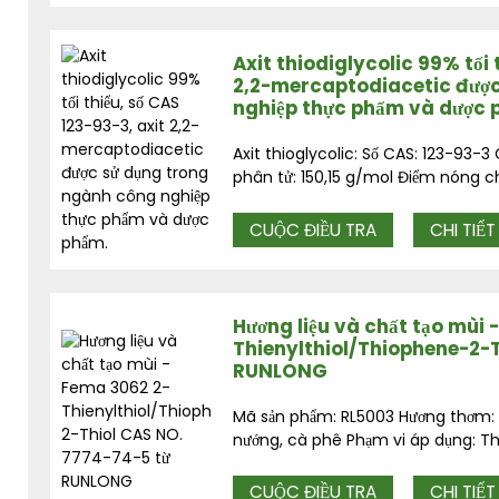
Axit thiodiglycolic 99% tối 
2,2-mercaptodiacetic đượ
nghiệp thực phẩm và dược 
Axit thioglycolic: Số CAS: 123-93
phân tử: 150,15 g/mol Điểm nóng ch
CUỘC ĐIỀU TRA
CHI TIẾT
Hương liệu và chất tạo mùi 
Thienylthiol/Thiophene-2-
RUNLONG
Mã sản phẩm: RL5003 Hương thơm: H
nướng, cà phê Phạm vi áp dụng: Thự
CUỘC ĐIỀU TRA
CHI TIẾT