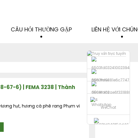
CÂU HỎI THƯỜNG GẶP
LIÊN HỆ VỚI CHÚN
Điện thoại
78-67-6) | FEMA 3238 | Thành
Gửi email
WhatsApp
Hương hạt, hương cà phê rang Phạm vi
WeChat
.