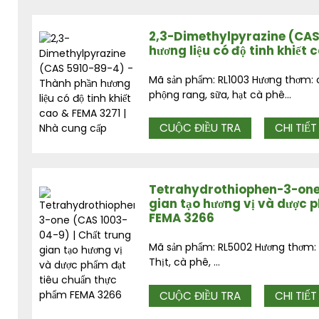
2,3-Dimethylpyrazine (CAS
hương liệu có độ tinh khiết
Mã sản phẩm: RL1003 Hương thơm: c
phộng rang, sữa, hạt cà phê...
CUỘC ĐIỀU TRA
CHI TIẾT
Tetrahydrothiophen-3-one 
gian tạo hương vị và dược 
FEMA 3266
Mã sản phẩm: RL5002 Hương thơm: Tỏ
Thịt, cà phê, ...
CUỘC ĐIỀU TRA
CHI TIẾT