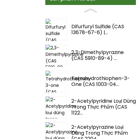
Difurfuryl Sulfide (CAS
13678-67-6) |...
2,3-Dimethylpyrazine
(CAS 5910-89-4) ...
Tetrahydrothiophen-3-
One (CAS 1003-04...
2-Acetylpyridine Loại Dùng
Trong Thực Phẩm (CAS
1122...
2-Acetylpyrazine Loại
Dùng Trong Thực Phẩm
(CAS 2204...