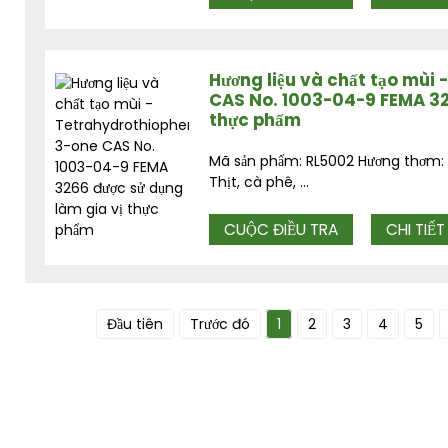
Hương liệu và chất tạo mùi
CAS No. 1003-04-9 FEMA 32
thực phẩm
Mã sản phẩm: RL5002 Hương thơm: Tỏ
Thịt, cà phê, ...
CUỘC ĐIỀU TRA
CHI TIẾT
Đầu tiên
Trước đó
1
2
3
4
5