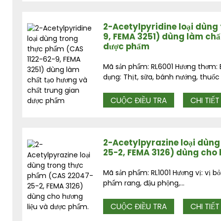
2-Acetylpyridine loại dùng
9, FEMA 3251) dùng làm chấ
dược phẩm
Mã sản phẩm: RL6001 Hương thơm: B
dụng: Thịt, sữa, bánh nướng, thuốc l
CUỘC ĐIỀU TRA
CHI TIẾT
2-Acetylpyrazine loại dùn
25-2, FEMA 3126) dùng cho 
Mã sản phẩm: RL1001 Hương vị: vị b
phẩm rang, đậu phộng,...
CUỘC ĐIỀU TRA
CHI TIẾT