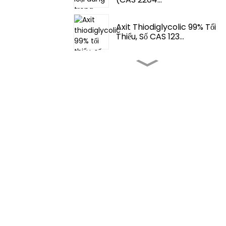
Axit Thiodiglycolic 99% Tối
Thiểu, Số CAS 123...
Hương Liệu Và Chất Tạo Mùi
- Fema 3062 2-T...
Hương Liệu Và Chất Tạo Mùi
- Tetrahydrothio...
Chất Tăng Hương Vị Thực
Phẩm - 4,5-Dimethylth...
Chất Tăng Hương Vị Thực
Phẩm - Aroma Food Fem...