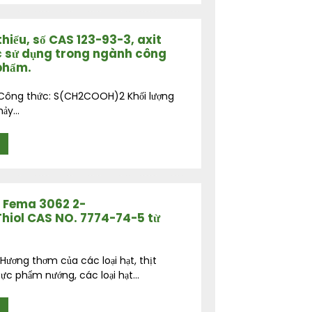
thiểu, số CAS 123-93-3, axit
c sử dụng trong ngành công
phẩm.
-3 Công thức: S(CH2COOH)2 Khối lượng
ảy...
- Fema 3062 2-
Thiol CAS NO. 7774-74-5 từ
ương thơm của các loại hạt, thịt
c phẩm nướng, các loại hạt...