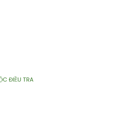
HÚNG TÔI
n hộp thư của bạn.
ỘC ĐIỀU TRA