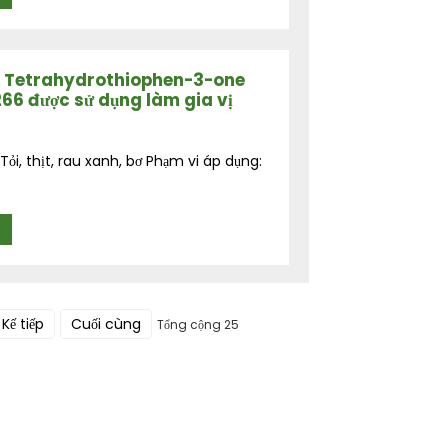
 - Tetrahydrothiophen-3-one
66 được sử dụng làm gia vị
i, thịt, rau xanh, bơ Phạm vi áp dụng:
Kế tiếp
Cuối cùng
Tổng cộng 25