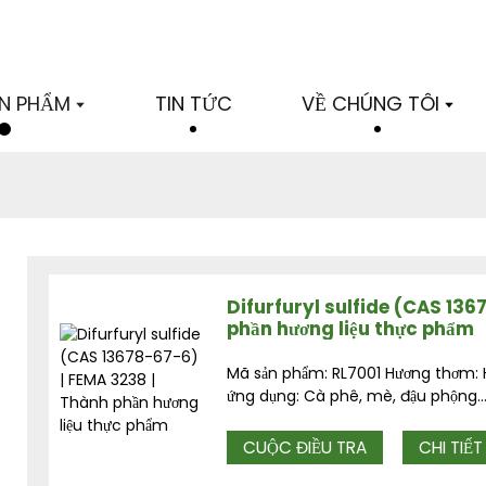
N PHẨM
TIN TỨC
VỀ CHÚNG TÔI
Difurfuryl sulfide (CAS 136
phần hương liệu thực phẩm
Mã sản phẩm: RL7001 Hương thơm: 
ứng dụng: Cà phê, mè, đậu phộng..
CUỘC ĐIỀU TRA
CHI TIẾT