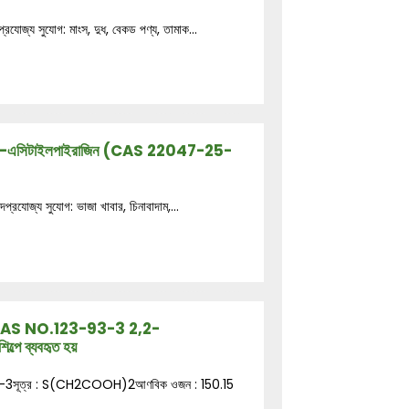
্রযোজ্য সুযোগ: মাংস, দুধ, বেকড পণ্য, তামাক...
 গ্রেড 2-এসিটাইলপাইরাজিন (CAS 22047-25-
দপ্রযোজ্য সুযোগ: ভাজা খাবার, চিনাবাদাম,...
সিড CAS NO.123-93-3 2,2-
ল্পে ব্যবহৃত হয়
93-3সূত্র : S(CH2COOH)2আণবিক ওজন : 150.15