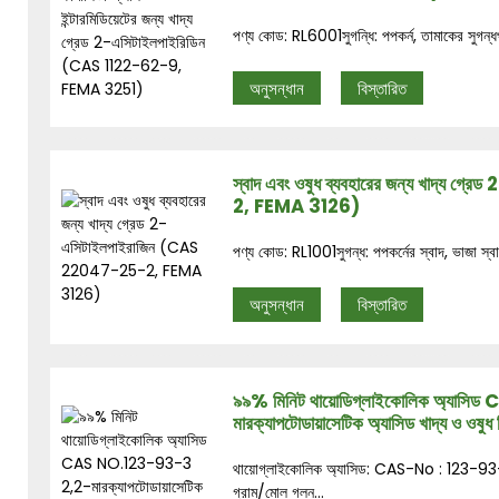
পণ্য কোড: RL6001সুগন্ধি: পপকর্ন, তামাকের সুগন্ধপ
অনুসন্ধান
বিস্তারিত
স্বাদ এবং ওষুধ ব্যবহারের জন্য খাদ্য
2, FEMA 3126)
পণ্য কোড: RL1001সুগন্ধ: পপকর্নের স্বাদ, ভাজা স্বা
অনুসন্ধান
বিস্তারিত
৯৯% মিনিট থায়োডিগ্লাইকোলিক অ্যা
মারক্যাপটোডায়াসেটিক অ্যাসিড খাদ্য ও ওষুধ শি
থায়োগ্লাইকোলিক অ্যাসিড: CAS-No : 123-
গ্রাম/মোল গলন...