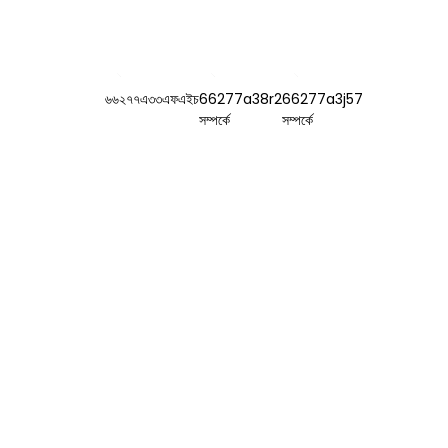
ের সাথে যোগাযোগ করুন
পণ্য
স্বাদ এবং সুবাস
৭৮ নং, ফুশান রোড,
সূক্ষ্ম রাসায়নিক মধ্যস্থতাকারী
বায়োমেডিকেল
ইন্ডাস্ট্রিয়াল পার্ক, দাউ
টাউন, তেংঝো, শানডং,
চীন।