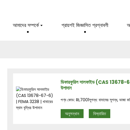
আমাদের সম্পর্কে
প্রায়শই জিজ্ঞাসিত প্রশ্নাবলী
আ
ডিফারফুরিল সালফাইড (CAS 13678-67-6
উপাদান
পণ্য কোড: RL7001সুগন্ধ: বাদামের সুগন্ধ, ভাজা কফি
অনুসন্ধান
বিস্তারিত