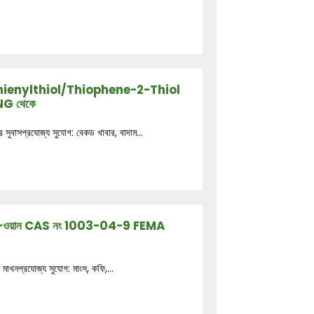
2-Thienylthiol/Thiophene-2-Thiol
G থেকে
সুবাসপ্রযোজ্য সুযোগ: বেকড খাবার, বাদাম...
ওফেন-3-ওয়ান CAS নং 1003-04-9 FEMA
মাখনপ্রযোজ্য সুযোগ: মাংস, কফি,...