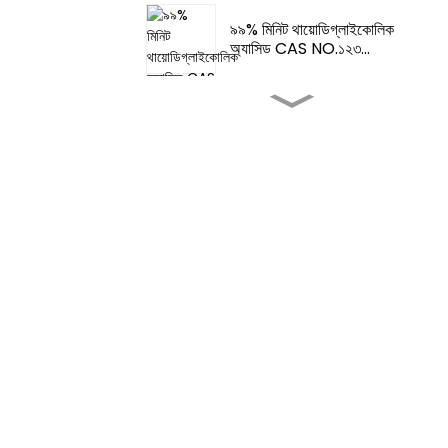
৯৯% মিনিট থায়োডিগ্লাইকোলিক
অ্যাসিড CAS NO.১২৩...
স্বাদ এবং সুগন্ধি- ফেমা 3062 2-টি...
স্বাদ এবং সুগন্ধি - টেট্রাহাইড্রোথিও...
খাবারের স্বাদ বৃদ্ধিকারী -৪,৫-
ডাইমিথাইলথ...
খাবারের স্বাদ বৃদ্ধিকারী-সুগন্ধি খাদ্য
নারী...