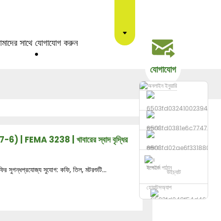
মাদের সাথে যোগাযোগ করুন
যোগাযোগ
) | FEMA 3238 | খাবারের স্বাদ বৃদ্ধির
ফোন
ইমেইল পাঠান
র সুগন্ধপ্রযোজ্য সুযোগ: কফি, তিল, মটরশুটি...
উইচ্যাট
হোয়াটসঅ্যাপ