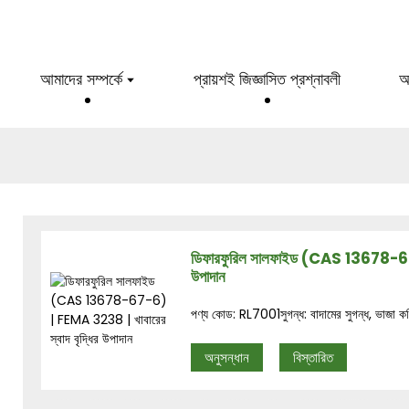
আমাদের সম্পর্কে
প্রায়শই জিজ্ঞাসিত প্রশ্নাবলী
আ
ডিফারফুরিল সালফাইড (CAS 13678-67-6
উপাদান
পণ্য কোড: RL7001সুগন্ধ: বাদামের সুগন্ধ, ভাজা কফি
অনুসন্ধান
বিস্তারিত