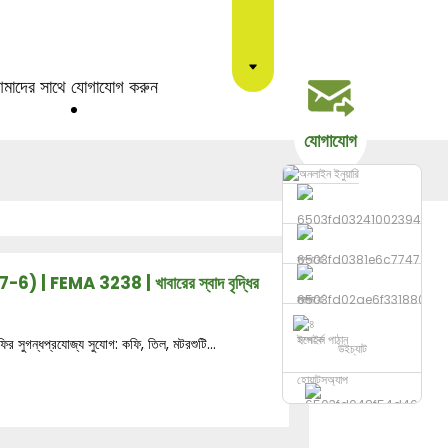
মাদের সাথে যোগাযোগ করুন
যোগাযোগ
) | FEMA 3238 | খাবারের স্বাদ বৃদ্ধির
ফোন
ইমেইল পাঠান
র সুগন্ধপ্রযোজ্য সুযোগ: কফি, তিল, মটরশুটি...
উইচ্যাট
হোয়াটসঅ্যাপ