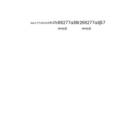
ের সাথে যোগাযোগ করুন
পণ্য
স্বাদ এবং সুবাস
৭৮ নং, ফুশান রোড,
সূক্ষ্ম রাসায়নিক মধ্যস্থতাকারী
বায়োমেডিকেল
ইন্ডাস্ট্রিয়াল পার্ক, দাউ
টাউন, তেংঝো, শানডং,
চীন।