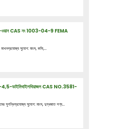
ওফেন-3-ওয়ান CAS নং 1003-04-9 FEMA
মাখনপ্রযোজ্য সুযোগ: মাংস, কফি,...
ৃদ্ধিকারী-4,5-ডাইমিথাইলথিয়াজল CAS NO.3581-
র সুগন্ধিপ্রযোজ্য সুযোগ: মাংস, দুগ্ধজাত পণ্য...