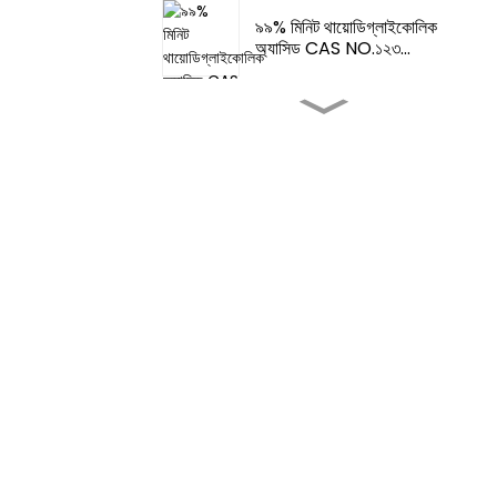
৯৯% মিনিট থায়োডিগ্লাইকোলিক
অ্যাসিড CAS NO.১২৩...
স্বাদ এবং সুগন্ধি- ফেমা 3062 2-টি...
স্বাদ এবং সুগন্ধি - টেট্রাহাইড্রোথিও...
খাবারের স্বাদ বৃদ্ধিকারী -৪,৫-
ডাইমিথাইলথ...
খাবারের স্বাদ বৃদ্ধিকারী-সুগন্ধি খাদ্য
নারী...