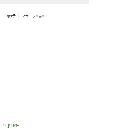
পরবর্তী
শেষ
মোট ১৮টি
করুন
অনুসন্ধান