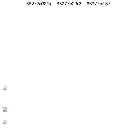
MAKLUMAT
TENTANG KAMI
Hubungi Kami
Soalan Lazim
HUBUNGI KAMI
No. 78, Jalan Fushan, Taman
Perindustrian Bioperubatan, Bandar
Dawu, Tengzhou, Shandong, China.
+86-15665710862
info@runlongfragrance.com