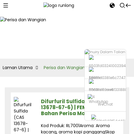
Laman Utama
Perisa dan Wangian
Telefon
Hantar E-mel
Difurfuril Sulfida (CAS
WhatsApp
WeChat
13678-67-6) | FEMA 3238 |
Bahan Perisa Makanan
Kod Produk: RL7001Aroma: Aroma
kacang, aroma kopi panggangSkop