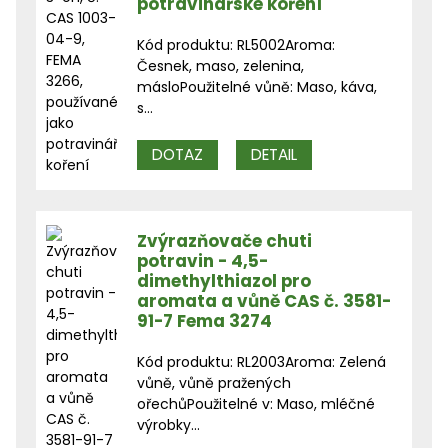
potravinářské koření
Kód produktu: RL5002Aroma:
Česnek, maso, zelenina,
másloPoužitelné vůně: Maso, káva,
s...
DOTAZ
DETAIL
Zvýrazňovače chuti
potravin - 4,5-
dimethylthiazol pro
aromata a vůně CAS č. 3581-
91-7 Fema 3274
Kód produktu: RL2003Aroma: Zelená
vůně, vůně pražených
ořechůPoužitelné v: Maso, mléčné
výrobky...