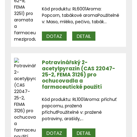
Kód produktu: RL6001Aroma:
Popcorn, tabákové aromaPoužitelné
v: Maso, mléko, pečivo, tabák...
DOTAZ
DETAIL
Potravinářský 2-
acetylpyrazin (CAS 22047-
25-2, FEMA 3126) pro
ochucovadla a
farmaceutické použití
Kód produktu: RL1001Aroma: příchuť
popcornu, pražená
příchuťPoužitelné v: pražené
potraviny, arašídy,...
DOTAZ
DETAIL