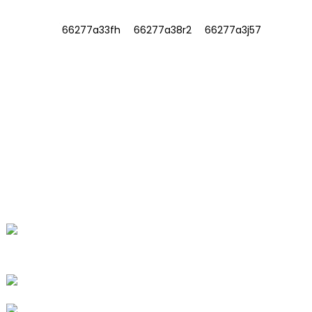
INFORMACE
O NÁS
Kontaktujte nás
Často kladené otázky
KONTAKTUJTE NÁS
Č. 78, Fushan Road, Biomedicínský
průmyslový park, město Dawu,
Tengzhou, Shandong, Čína.
+86-15665710862
info@runlongfragrance.com