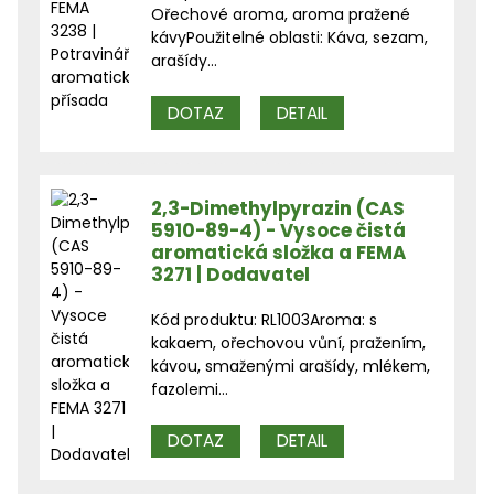
Ořechové aroma, aroma pražené
kávyPoužitelné oblasti: Káva, sezam,
arašídy...
DOTAZ
DETAIL
2,3-Dimethylpyrazin (CAS
5910-89-4) - Vysoce čistá
aromatická složka a FEMA
3271 | Dodavatel
Kód produktu: RL1003Aroma: s
kakaem, ořechovou vůní, pražením,
kávou, smaženými arašídy, mlékem,
fazolemi...
DOTAZ
DETAIL