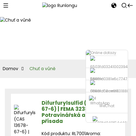
Domov
Chuť a vůně
Telefon
Odeslat e-mail
Difurfurylsulfid (CAS 13678-
WhatsApp
WeChat
67-6) | FEMA 3238 |
Potravinářská aromatická
přísada
Kód produktu: RL7001Aroma: