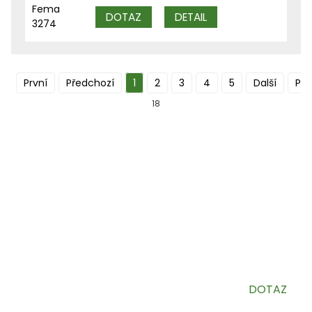
DOTAZ
DETAIL
První
Předchozí
1
2
3
4
5
Další
Pos
18
PŘIHLASTE SE K ODBĚRU NAŠEHO
NEWSLETTERU
Užitečné informace a exkluzivní nabídky přímo do vaší
schránky.
DOTAZ