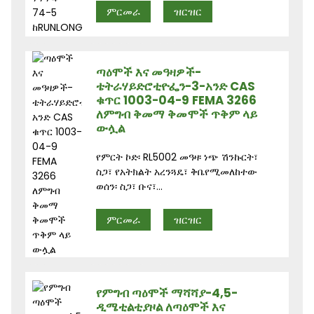
ምርመራ
ዝርዝር
ጣዕሞች እና መዓዛዎች-
ቴትራሃይድሮቲዮፌን-3-አንድ CAS
ቁጥር 1003-04-9 FEMA 3266
ለምግብ ቅመማ ቅመሞች ጥቅም ላይ
ውሏል
የምርት ኮድ፡ RL5002 መዓዛ፡ ነጭ ሽንኩርት፣
ስጋ፣ የአትክልት አረንጓዴ፣ ቅቤየሚመለከተው
ወሰን፡ ስጋ፣ ቡና፣...
ምርመራ
ዝርዝር
የምግብ ጣዕሞች ማሻሻያ-4,5-
ዲሜቲልቲያዞል ለጣዕሞች እና