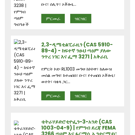
ቡና፣ ሰሊጥ፣ ኦቾሎኒ...
ምርመራ
ዝርዝር
2,3-ዲሜቲልፒራዚን (CAS 5910-
89-4) - ከፍተኛ ንፁህ ጣዕም ያለው
ንጥረ ነገር እና ፌማ 3271 | አቅራቢ
የምርት ኮድ፡ RL1003 መዓዛ፡ ከኮኮዋ፣ ከለውዝ
መሰል መዓዛ፣ ከተጠበሰ፣ ቡና፣ የተጠበሰ ኦቾሎኒ፣
ወተት፣ ባቄላ ጋር...
ምርመራ
ዝርዝር
ቴትራሃይድሮቲዮፌን-3-አንድ (CAS
1003-04-9) | የምግብ ደረጃ FEMA
3266 ጣዕም እና ፋርማሲ ኢንተርሚደር