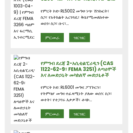
የምርት ኮድ፡ RL5002 መዓዛ፡ ነጭ ሽንኩርት፣
ስጋ፣ የአትክልት አረንጓዴ፣ ቅቤየሚመለከተው
ወሰን፡ ስጋ፣ ቡና፣...
ምርመራ
ዝርዝር
የምግብ ደረጃ 2-አሲቲልፒሪዲን (CAS
1122-62-9፣ FEMA 3251) ለጣዕሞች
እና ለመድኃኒት መካከለኛ መድኃኒቶች
የምርት ኮድ: RL6001 መዓዛ: ፖፕኮርን፣
የትምባሆ መዓዛ ተፈጻሚነት ያለው ወሰን: ስጋ፣
ወተት፣ የተጋገሩ እቃዎች፣ ቶባኮ...
ምርመራ
ዝርዝር