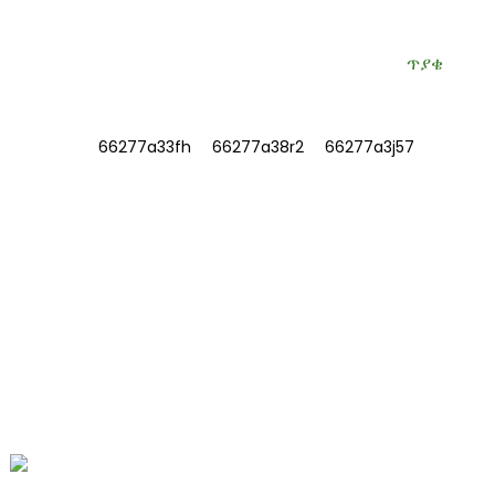
ጥያቄ
መረጃ
ስለ እኛ
ያግኙን
ተደጋጋሚ ጥያቄዎች
ያግኙን
ቁጥር 78፣ ፉሻን መንገድ፣ ባዮሜዲካል ኢንዱስትሪያል
ፓርክ፣ ዳው ታውን፣ ቴንግዙ፣ ሻንዶንግ፣ ቻይና።