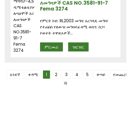
ለመዓዛዎች CAS NO.3581-91-7
Fema 3274
የምርት ኮድ: RL2003 መዓዛ: አረንጓዴ መዓዛ፣
የተጠበሰ የለውዝ መዓዛተፈጻሚ ወሰን: ስጋ፣
የወተት ተዋጽኦዎች...
ምርመራ
ዝርዝር
አንደኛ
ቀዳሚ
1
2
3
4
5
ቀጣይ
የመጨረሻ
18
ለጋዜጣችን ይመዝገቡ
ጠቃሚ መረጃ እና ልዩ ቅናሾች በቀጥታ ወደ የገቢ መልእክት ሳጥንዎ።