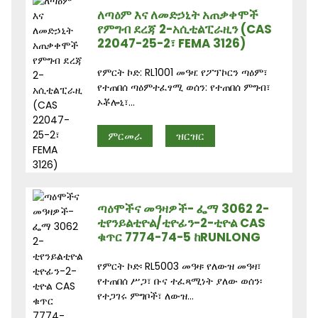
ለጣዕም እና ለመድኃኒት አጠቃቀሞች
የምግብ ደረጃ 2-አሲቲልፒራዚን (CAS
22047-25-2፣ FEMA 3126)
የምርት ኮድ: RL1001 መዓዛ: የፖፕኮርን ጣዕም፣
የተጠበሰ ጣዕምተፈፃሚ ወሰን: የተጠበሰ ምግብ፣
ኦቾሎኒ፣...
ምርመራ
ዝርዝር
ጣዕሞችና መዓዛዎች- ፌማ 3062 2-
ቲየንይልቲዮል/ቲዮፊን-2-ቲዮል CAS
ቁጥር 7774-74-5 ከRUNLONG
የምርት ኮድ፡ RL5003 መዓዛ፡ የለውዝ መዓዛ፣
የተጠበሰ ሥጋ፣ ቡና ተፈጻሚነት ያለው ወሰን፡
የተጋገሩ ምግቦች፣ ለውዝ...