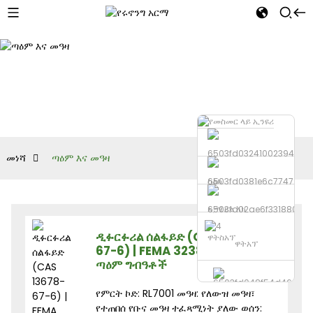
መነሻ
ጣዕም እና መዓዛ
ስልክ
ኢሜይል ላክ
ዲፉርፉሪል ሰልፋይድ (CAS 13678-
ዋትስአፕ
ዋትአፕ
67-6) | FEMA 3238 | የምግብ
ጣዕም ግብዓቶች
የምርት ኮድ: RL7001 መዓዛ: የለውዝ መዓዛ፣
የተጠበሰ የቡና መዓዛ ተፈጻሚነት ያለው ወሰን: