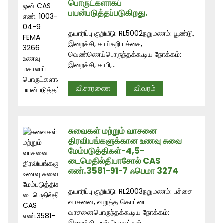
பொருட்களாகப்
பயன்படுத்தப்படுகிறது.
தயாரிப்பு குறியீடு: RL5002நறுமணம்: பூண்டு,
இறைச்சி, காய்கறி பச்சை,
வெண்ணெய்பொருந்தக்கூடிய நோக்கம்:
இறைச்சி, காபி,...
விசாரணை
விவரம்
சுவைகள் மற்றும் வாசனை
திரவியங்களுக்கான உணவு சுவை
மேம்படுத்திகள்-4,5-
டைமெதில்தியாசோல் CAS
எண்.3581-91-7 ஃபெமா 3274
தயாரிப்பு குறியீடு: RL2003நறுமணம்: பச்சை
வாசனை, வறுத்த கொட்டை
வாசனைபொருந்தக்கூடிய நோக்கம்:
இறைச்சி, பால் பொருட்கள்...