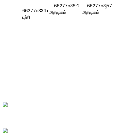
தகவல்
எங்களைப் பற்றி
எங்களை தொடர்பு கொள்ள
அடிக்கடி கேட்கப்படும் கேள்விகள்
எங்களை தொடர்பு கொள்ள
எண். 78, ஃபுஷான் சாலை, பயோமெடிக்கல்
இண்டஸ்ட்ரியல் பார்க், டவு டவுன், டெங்ஜோ,
ஷான்டாங், சீனா.
+86-15665710862