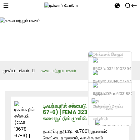
முகப்புப் பக்கம்
சுவை மற்றும் மணம்
தொலைபேசி
டிஃபர்ஃபுரில் சல்பைடு (CAS 13678-
மின்னஞ்சல் அனுப்பு
வீசாட்
67-6) | FEMA 3238 | உணவு
சுவையூட்டும் மூலப்பொருள்
வாட்ஸ்அப்
தயாரிப்பு குறியீடு: RL7001நறுமணம்:
கொட்டை நறுமணம், வறுத்த காபி