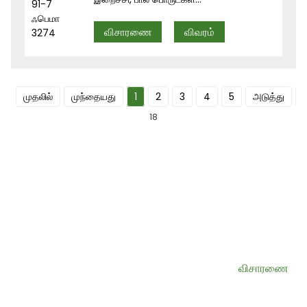
விசாரணை
விவரம்
முதலில்
முந்தையது
1
2
3
4
5
அடுத்து
18
எங்கள் செய்திமடலுக்கு பதிவு செய்யவும்
பயனுள்ள தகவல்கள் மற்றும் பிரத்யேக சலுகைகள் உங்கள் இன்பாக்ஸிலேயே.
விசாரணை