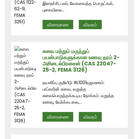
இறைச்சி, பால், வேகவைத்த பொருட்கள்,
புகையிலை...
விசாரணை
விவரம்
சுவை மற்றும் மருந்துப்
பயன்பாடுகளுக்கான உணவு தரம் 2-
அசிடைல்பிரசைன் (CAS 22047-
25-2, FEMA 3126)
தயாரிப்பு குறியீடு: RL1001நறுமணம்:
பாப்கார்ன் சுவை, வறுத்த
சுவைபொருந்தக்கூடிய நோக்கம்: வறுத்த
உணவு, வேர்க்கடலை,...
விசாரணை
விவரம்