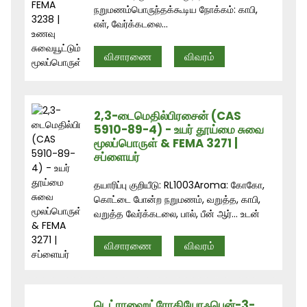
நறுமணம்பொருந்தக்கூடிய நோக்கம்: காபி,
எள், வேர்க்கடலை...
விசாரணை
விவரம்
2,3-டைமெதில்பிரசைன் (CAS
5910-89-4) - உயர் தூய்மை சுவை
மூலப்பொருள் & FEMA 3271 |
சப்ளையர்
தயாரிப்பு குறியீடு: RL1003Aroma: கோகோ,
கொட்டை போன்ற நறுமணம், வறுத்த, காபி,
வறுத்த வேர்க்கடலை, பால், பீன் ஆர்... உடன்
விசாரணை
விவரம்
டெட்ராஹைட்ரோதியோஃபென்-3-