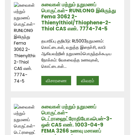
சுவைகள் மற்றும் நறுமணப்
பொருட்கள்- RUNLONG இலிருந்து
Fema 3062 2-
Thienylthiol/Thiophene-2-
Thiol CAS எண். 7774-74-5
தயாரிப்பு குறியீடு: RL5003நறுமணம்:
கொட்டைகள், வறுத்த இறைச்சி, காபி
ஆகியவற்றின் நறுமணம்பொருந்தக்கூடிய
நோக்கம்: வேகவைத்த உணவுகள்,
கொட்டைகள்...
விசாரணை
விவரம்
சுவைகள் மற்றும் நறுமணப்
பொருட்கள்-
டெட்ராஹைட்ரோதியோஃபென்-3-
ஒன் CAS எண். 1003-04-9
FEMA 3266 உணவு மசாலாப்