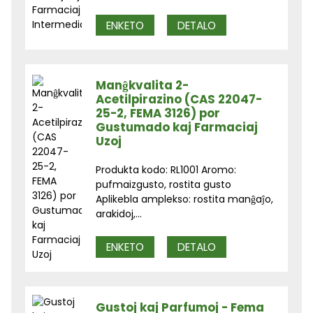
ENKETO
DETALO
Manĝkvalita 2-
Acetilpirazino (CAS 22047-
25-2, FEMA 3126) por
Gustumado kaj Farmaciaj
Uzoj
Produkta kodo: RL1001 Aromo:
pufmaizgusto, rostita gusto
Aplikebla amplekso: rostita manĝaĵo,
arakidoj,...
ENKETO
DETALO
Gustoj kaj Parfumoj - Fema