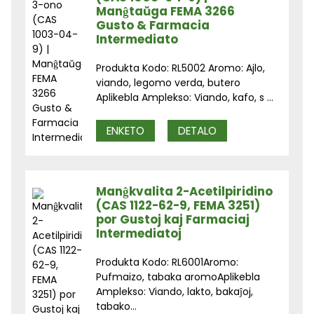
Manĝtaŭga FEMA 3266
Gusto & Farmacia
Intermediato
Produkta Kodo: RL5002 Aromo: Ajlo,
viando, legomo verda, butero
Aplikebla Amplekso: Viando, kafo, s ...
ENKETO
DETALO
Manĝkvalita 2-Acetilpiridino
(CAS 1122-62-9, FEMA 3251)
por Gustoj kaj Farmaciaj
Intermediatoj
Produkta Kodo: RL6001Aromo:
Pufmaizo, tabaka aromoAplikebla
Amplekso: Viando, lakto, bakaĵoj,
tabako...