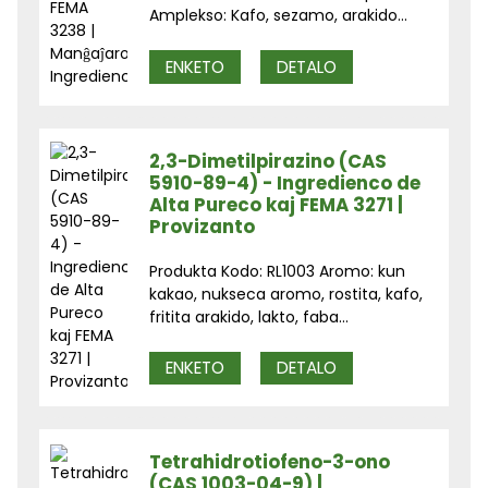
Amplekso: Kafo, sezamo, arakido...
ENKETO
DETALO
2,3-Dimetilpirazino (CAS
5910-89-4) - Ingredienco de
Alta Pureco kaj FEMA 3271 |
Provizanto
Produkta Kodo: RL1003 Aromo: kun
kakao, nukseca aromo, rostita, kafo,
fritita arakido, lakto, faba...
ENKETO
DETALO
Tetrahidrotiofeno-3-ono
(CAS 1003-04-9) |