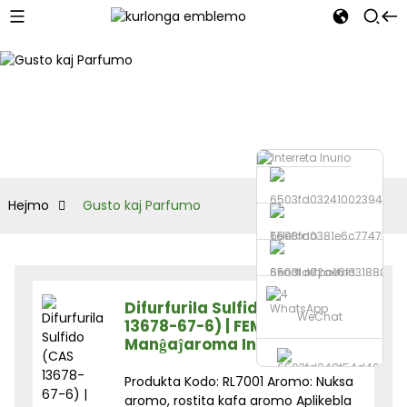
Hejmo
Gusto kaj Parfumo
Telefono
Sendi retpoŝton
Difurfurila Sulfido (CAS
WhatsApp
WeChat
13678-67-6) | FEMA 3238 |
Manĝaĵaroma Ingredienco
Produkta Kodo: RL7001 Aromo: Nuksa
aromo, rostita kafa aromo Aplikebla