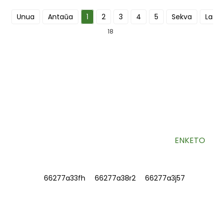
Unua
Antaŭa
1
2
3
4
5
Sekva
Last
18
ABONU NIAN INFORMILON
Utilaj informoj kaj ekskluzivaj ofertoj rekte en via retpoŝtkesto.
ENKETO
INFORMOJ