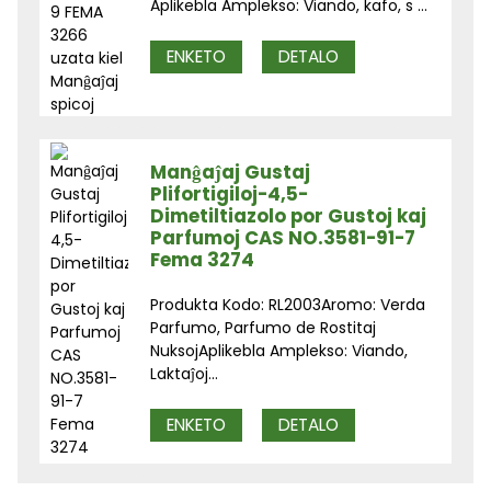
Aplikebla Amplekso: Viando, kafo, s ...
ENKETO
DETALO
Manĝaĵaj Gustaj
Plifortigiloj-4,5-
Dimetiltiazolo por Gustoj kaj
Parfumoj CAS NO.3581-91-7
Fema 3274
Produkta Kodo: RL2003Aromo: Verda
Parfumo, Parfumo de Rostitaj
NuksojAplikebla Amplekso: Viando,
Laktaĵoj...
ENKETO
DETALO