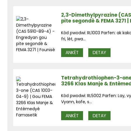
2,3-Dimethylpyrazine (CAS
pite segondè & FEMA 3271 |
Kòd pwodwi: RL1003 Parfen: ak kaka
fri, lèt, pwa...
ANKÈT
DETAY
Tetrahydrothiophen-3-one
3266 Klas Manje & Entème
Kòd pwodwi: RL5002 Parfen: Lay, v
Vyann, kafe, s...
ANKÈT
DETAY