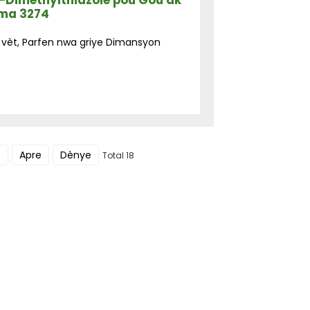
-Dimethylthiazole pou Gou ak
ema 3274
 vèt, Parfen nwa griye Dimansyon
5
Apre
Dènye
Total 18