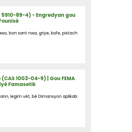
 5910-89-4) - Engredyan gou
 Founisè
wo, bon sant nwa, griye, kafe, pistach
 (CAS 1003-04-9) | Gou FEMA
dyè Famasetik
yann, legim vèt, bè Dimansyon aplikab: