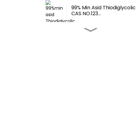
99% Min Asid Thiodiglycolic
CAS NO.123...
Gou Ak Parfen - Fema
3062 2-T...
Gou Ak Pafen-
Tetrahydrothio...
Amelyoratè Gou Manje-
4,5-Dimetil...
Amelyoratè Gou Manje -
Aroma Manje Fem...