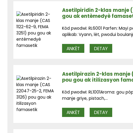
Asetilpiridin 2-klas manje 
gou ak entèmedyè famaset
Kòd pwodwi: RL6001 Parfen: Mayi 
aplikab: Vyann, lèt, pwodui boulanjri
ANKÈT
DETAY
Asetilpirazin 2-klas manje
pou gou ak itilizasyon fam
Kòd pwodwi: RL1001Aroma: gou pòp
manje griye, pistach,...
ANKÈT
DETAY