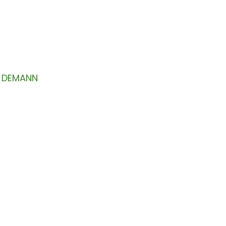
 AN
at resepsyon ou.
DEMANN
A PWOPO NOU