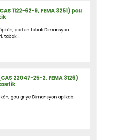
(CAS 1122-62-9, FEMA 3251) pou
ik
pòpkòn, parfen tabak Dimansyon
, tabak...
 (CAS 22047-25-2, FEMA 3126)
asetik
kòn, gou griye Dimansyon aplikab: