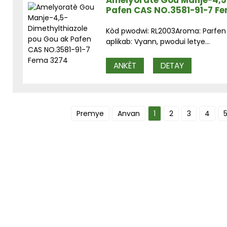
Amelyoratè Gou Manje-4,5
Pafen CAS NO.3581-91-7 F
Kòd pwodwi: RL2003Aroma: Parfen
aplikab: Vyann, pwodui letye...
ANKÈT
DETAY
Premye
Anvan
1
2
3
4