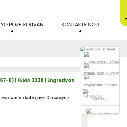
 YO POZE SOUVAN
KONTAKTE NOU
Telefòn
8-67-6) | FEMA 3238 | Engredyan
Voye Imèl
whatsapp
 nwa, parfen kafe griye. Dimansyon
WeChat