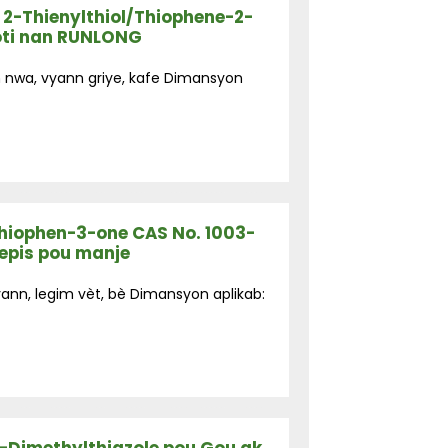
 2-Thienylthiol/Thiophene-2-
oti nan RUNLONG
n nwa, vyann griye, kafe Dimansyon
hiophen-3-one CAS No. 1003-
 epis pou manje
yann, legim vèt, bè Dimansyon aplikab: