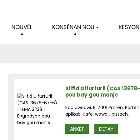
NOUVÈL
KONSÈNAN NOU
KESYON
Silfid Difurfuril (CAS 1367
pou bay gou manje
Kòd pwodwi: RL7001 Parfen: Parfen
aplikab: Kafe, wowoli, pistach...
ANKÈT
DETAY