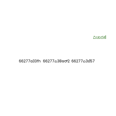
ನಮ್ಮ ಸುದ್ದಿಪತ್ರಕ್ಕಾಗಿ ಸೈನ್ ಅಪ್ ಮಾಡಿ
ಉಪಯುಕ್ತ ಮಾಹಿತಿ ಮತ್ತು ವಿಶೇಷ ಡೀಲ್‌ಗಳು ನಿಮ್ಮ ಇನ್‌ಬಾಕ್ಸ್‌ಗೆ ನೇರವಾಗಿ.
ವಿಚಾರಣೆ
ಮಾಹಿತಿ
ನಮ್ಮ ಬಗ್ಗೆ
ನಮ್ಮನ್ನು ಸಂಪರ್ಕಿಸಿ
ಪದೇ ಪದೇ ಕೇಳಲಾಗುವ ಪ್ರಶ್ನೆಗಳು