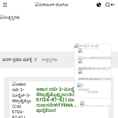
ಮರಳಿ ಪ್ರಥಮ ಪುಟಕ್ಕೆ
ಉತ್ಪನ್ನಗಳು
ದೂರವಾಣಿ
ಇಮೇಲ್ ಕಳುಹಿಸಿ
ಆಹಾರ ದರ್ಜೆ 2-ಮೀಥೈಲ್-3-
ವಾಟ್ಸಾಪ್
ವೀಚಾಟ್
ಟೆಟ್ರಾಹೈಡ್ರೊಫ್ಯುರಾಂತಿಯೋಲ್ (CAS
57124-87-5) | ಮಾಂಸ ಮತ್ತು ಖಾರದ
ಸುವಾಸನೆಗಳಿಗೆ FEMA 3787
ಪೂರೈಕೆದಾರ