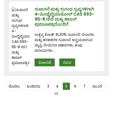
ಸುವಾಸನೆ ಮತ್ತು ಸುಗಂಧ ದ್ರವ್ಯಗಳಿಗಾಗಿ
4-ಮೀಥೈಲ್ಥಿಯಾಜೋಲ್ CAS 693-
95-8 ISO ಮತ್ತು ಹಲಾಲ್
ಪ್ರಮಾಣಪತ್ರದೊಂದಿಗೆ
ಉತ್ಪನ್ನ ಕೋಡ್: RL2015 ಸುವಾಸನೆ: ಬೀಜಗಳು
ಮತ್ತು ತರಕಾರಿಗಳ ಸುವಾಸನೆ ಅನ್ವಯವಾಗುವ
ವ್ಯಾಪ್ತಿ: ಬೇಯಿಸಿದ ಆಹಾರಗಳು, ತಂಪು
ಪಾನೀಯಗಳು...
ವಿಚಾರಣೆ
ವಿವರ
ಮೊದಲು
ಹಿಂದಿನದು
3
4
5
6
7
ಮುಂದೆ
ಕ
25