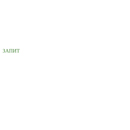
ЗСИЛКУ
 поштову скриньку.
ЗАПИТ
ПРО НАС