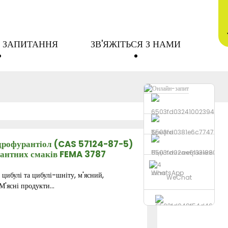
 ЗАПИТАННЯ
ЗВ'ЯЖІТЬСЯ З НАМИ
Телефон
дрофурантіол (CAS 57124-87-5)
ікантних смаків FEMA 3787
Надіслати електронного
листа
WhatsApp
цибулі та цибулі-шніту, м'ясний,
WeChat
'ясні продукти...