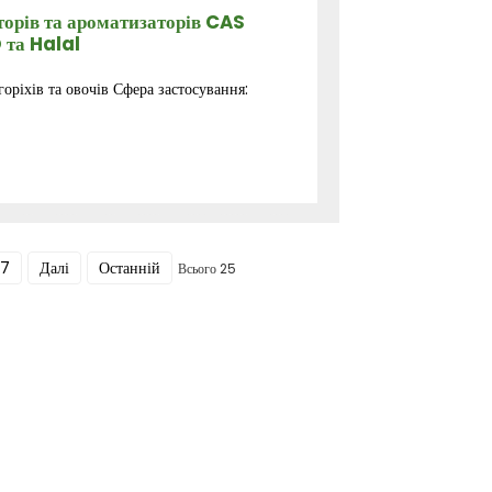
торів та ароматизаторів CAS
 та Halal
оріхів та овочів Сфера застосування:
7
Далі
Останній
Всього 25