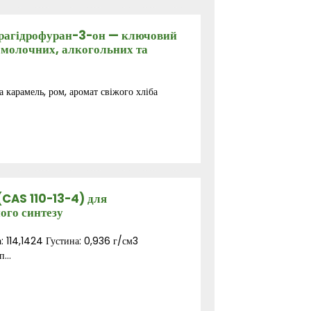
рагідрофуран-3-он — ключовий
 молочних, алкогольних та
 карамель, ром, аромат свіжого хліба
(CAS 110-13-4) для
ого синтезу
 114,1424 Густина: 0,936 г/см3
...