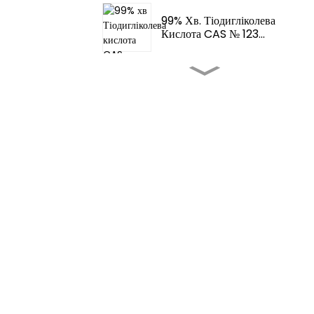
99% Хв. Тіодигліколева
Кислота CAS № 123...
Ароматизатори Та
Ароматизатори - Fema
3062 2-T...
Ароматизатори Та
Ароматизатори -
Тетрагідротіо...
Підсилювачі Смаку Їжі - 4,5-
Диметилетил...
Підсилювачі Смаку Їжі -
Ароматизатори Харчових
Продуктів...