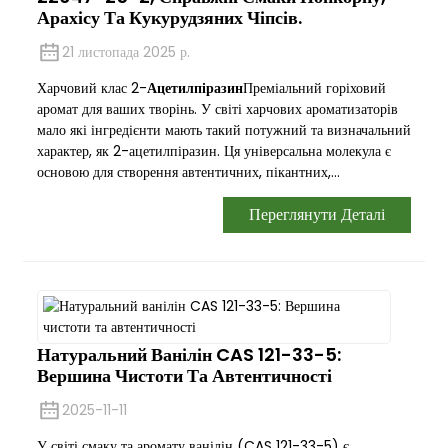
Арахісу Та Кукурудзяних Чіпсів.
21 листопада 2025 р.
Харчовий клас 2-
Ацетилпіразин
Преміальний горіховий
аромат для ваших творінь. У світі харчових ароматизаторів
мало які інгредієнти мають такий потужний та визначальний
характер, як 2-ацетилпіразин. Ця універсальна молекула є
основою для створення автентичних, пікантних,...
Переглянути Деталі
Натуральний Ванілін CAS 121-33-5:
Вершина Чистоти Та Автентичності
2025-11-11
У світі смаку та аромату ванілін (CAS 121-33-5) є