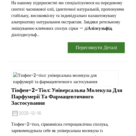
На нашому підприємстві ми спеціалізуємося на передовому
синтезі часникової олії, ідентичної натуральній, пропонуючи
стабільну, високоякісну та індивідуально налаштовувану
альтернативу натуральним екстрактам. Завдяки ретельному
змішуванню ключових сполук сірки — ді
Алілсульфід
,
діалілдисульф...
Переглянути Деталі
Тіофен-2-Тіол: Універсальна Молекула Для
Парфумерії Та Фармацевтичного
Застосування
2025-12-16
Тіофен-2-тіол, сірковмісна гетероциклічна сполука,
зарекомендувала себе як універсальна молекула із