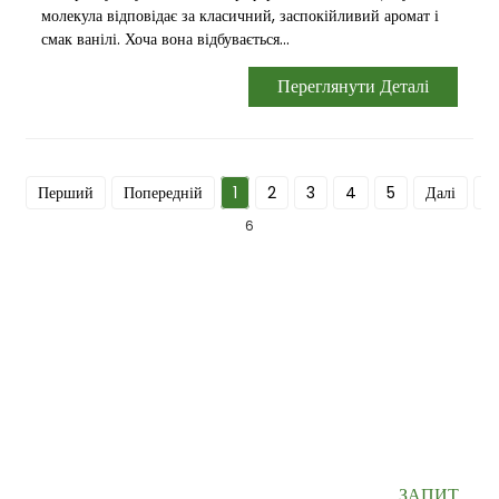
молекула відповідає за класичний, заспокійливий аромат і
смак ванілі. Хоча вона відбувається...
Переглянути Деталі
Перший
Попередній
1
2
3
4
5
Далі
О
6
ПІДПИШІТЬСЯ НА НАШУ РОЗСИЛКУ
Корисна інформація та ексклюзивні пропозиції прямо у вашу
поштову скриньку.
ЗАПИТ