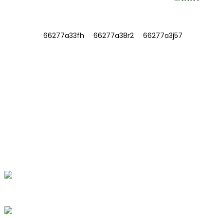
ІНФОРМАЦІЯ
ПРО НАС
Зв'яжіться з нами
Найчастіші запитання
ЗВ'ЯЖІТЬСЯ З НАМИ
№ 78, дорога Фушань, біомедичний
індустріальний парк, місто Даву, Тенчжоу,
Шаньдун, Китай.
+86-15665710862