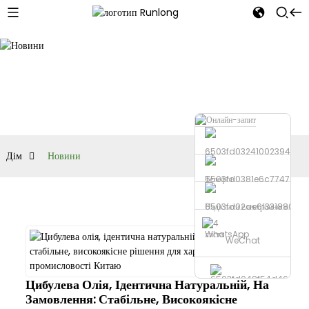
Дім
Новини
Телефон
Надіслати електронного
листа
WhatsApp
WeChat
Цибулева Олія, Ідентична Натуральній, На
Замовлення: Стабільне, Високоякісне