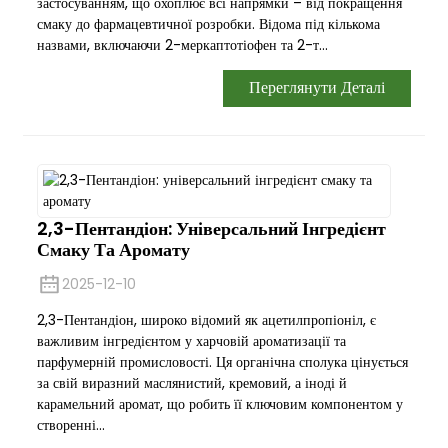
застосуванням, що охоплює всі напрямки – від покращення
смаку до фармацевтичної розробки. Відома під кількома
назвами, включаючи 2-меркаптотіофен та 2-т...
Переглянути Деталі
2,3-Пентандіон: Універсальний Інгредієнт
Смаку Та Аромату
2025-12-10
2,3-Пентандіон, широко відомий як ацетилпропіоніл, є
важливим інгредієнтом у харчовій ароматизації та
парфумерній промисловості. Ця органічна сполука цінується
за свій виразний маслянистий, кремовий, а іноді й
карамельний аромат, що робить її ключовим компонентом у
створенні...