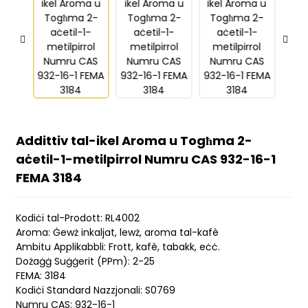
Addittiv tal-ikel Aroma u Togħma 2-
aċetil-1-metilpirrol Numru CAS 932-16-1
FEMA 3184
Kodiċi tal-Prodott: RL4002
Aroma: Ġewż inkaljat, lewż, aroma tal-kafè
Ambitu Applikabbli: Frott, kafè, tabakk, eċċ.
Dożaġġ Suġġerit (PPm): 2-25
FEMA: 3184
Kodiċi Standard Nazzjonali: S0769
Numru CAS: 932-16-1