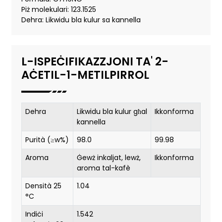
Piż molekulari: 123.1525
Dehra: Likwidu bla kulur sa kannella
L-ISPEĊIFIKAZZJONI TA' 2-
AĊETIL-1-METILPIRROL
Dehra
Likwidu bla kulur għal
Ikkonforma
kannella
Purità (≥w%)
98.0
99.98
Aroma
Ġewż inkaljat, lewż,
Ikkonforma
aroma tal-kafè
Densità 25
1.04
°C
Indiċi
1.542