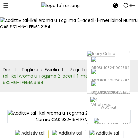
Serje tal-
pirrol
Dar
Togħma u Fwieħa
Serje tal-pirrol
Addittiv
tal-ikel Aroma u Togħma 2-aċetil-1-metilpirrol Numru CAS
Telefon
932-16-1 FEMA 3184
Ibgħat Email
WhatsApp
WeChat