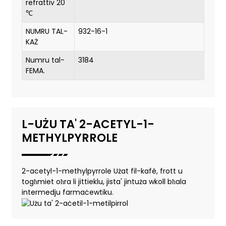
refrattiv 20
℃
NUMRU TAL-
932-16-1
KAŻ
Numru tal-
3184
FEMA.
L-UŻU TA' 2-ACETYL-1-
METHYLPYRROLE
2-acetyl-1-methylpyrrole Użat fil-kafè, frott u
togħmiet oħra li jittieklu, jista' jintuża wkoll bħala
intermedju farmaċewtiku.