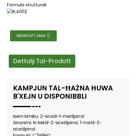
Formula strutturali:
IKKUNTATTJANA
Dettalji Tal-Prodott
KAMPJUN TAL-ĦAŻNA HUWA
B'XEJN U DISPONIBBLI
Isem kimiku: 2-aċetil-1-metilpirrol
Sinonimi: N-Metil-2-aċetilpirrol, 1-metil-2-
aċetilpirrol
Formula: C7H9NO