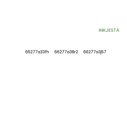
Informazzjoni utli u offerti esklussivi direttament fl-inbox
tiegħek.
INKJESTA
INFORMAZZJONI
DWARNA
Ikkuntattjana
Mistoqsijiet Frekwenti
IKKUNTATTJANA