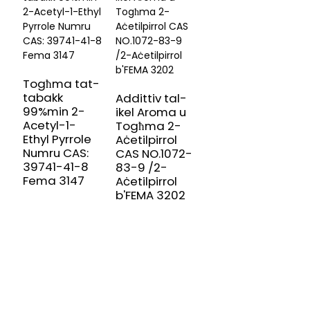
Togħma tat-
tabakk
Addittiv tal-
99%min 2-
ikel Aroma u
Acetyl-1-
Togħma 2-
Ethyl Pyrrole
Aċetilpirrol
Numru CAS:
CAS NO.1072-
39741-41-8
83-9 /2-
Fema 3147
Aċetilpirrol
b'FEMA 3202
IRREĠISTRA GĦAN-NEWSLETTER
TAGĦNA