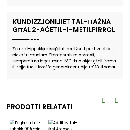
KUNDIZZJONIJIET TAL-ĦAŻNA
GĦAL 2-AĊETIL-1-METILPIRROL
Żomm l-ippakkjar issiġillat, maħżun f'post ventilat,
niexef u mudlam f'temperatura normali,
temperatura inqas minn 15℃ tkun aħjar għall-ħażna.
Il-ħajja fuq l-ixkaffa ġeneralment hija ta' 18-il xahar.
PRODOTTI RELATATI