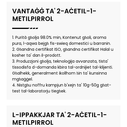
VANTAĠĠ TA' 2-AĊETIL-1-
METILPIRROL
1. Purità għolja 98.0% min, Kontenut għoli, aroma
pura, l-aqwa bejgħ fis-swieq domestiċi u barranin.
2. Għandna ċertifikat ISO, għandna ċertifikat Halal u
kosher ta' dan il-prodott.
3. Produzzjoni għolja, teknoloġija avvanzata, tista'
tissodisfa d-domanda kbira tal-ordnijiet tal-klijenti.
Għalhekk, ġeneralment ikollhom ħin ta' kunsinna
mgħaġġel.
4. Nistgħu noffru kampjun b'xejn ta' 10g-50g għat-
test tal-laboratorju tiegħek.
L-IPPAKKJAR TA' 2-AĊETIL-1-
METILPIRROL