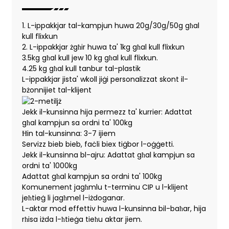
1. L-ippakkjar tal-kampjun huwa 20g/30g/50g għal
kull flixkun
2. L-ippakkjar żgħir huwa ta' 1kg għal kull flixkun
3.5kg għal kull jew 10 kg għal kull flixkun.
4.25 kg għal kull tanbur tal-plastik
L-ippakkjar jista' wkoll jiġi personalizzat skont il-
bżonnijiet tal-klijent
Jekk il-kunsinna hija permezz ta' kurrier: Adattat
għal kampjun sa ordni ta' 100kg
Ħin tal-kunsinna: 3-7 ijiem
Servizz bieb bieb, faċli biex tiġbor l-oġġetti.
Jekk il-kunsinna bl-ajru: Adattat għal kampjun sa
ordni ta' 1000kg
Adattat għal kampjun sa ordni ta' 100kg
Komunement jagħmlu t-terminu CIP u l-klijent
jeħtieġ li jagħmel l-iżdoganar.
L-aktar mod effettiv huwa l-kunsinna bil-baħar, hija
rħisa iżda l-ħtieġa tieħu aktar jiem.