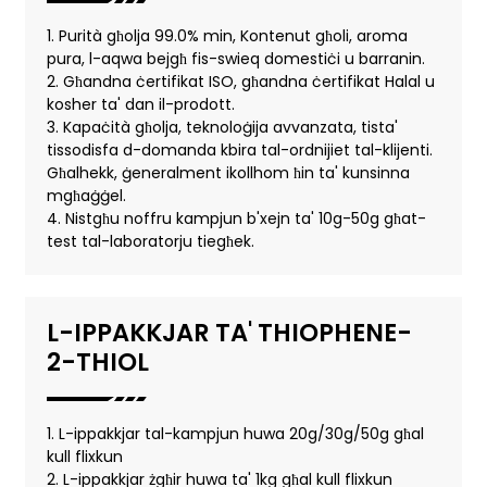
1. Purità għolja 99.0% min, Kontenut għoli, aroma
pura, l-aqwa bejgħ fis-swieq domestiċi u barranin.
2. Għandna ċertifikat ISO, għandna ċertifikat Halal u
kosher ta' dan il-prodott.
3. Kapaċità għolja, teknoloġija avvanzata, tista'
tissodisfa d-domanda kbira tal-ordnijiet tal-klijenti.
Għalhekk, ġeneralment ikollhom ħin ta' kunsinna
mgħaġġel.
4. Nistgħu noffru kampjun b'xejn ta' 10g-50g għat-
test tal-laboratorju tiegħek.
L-IPPAKKJAR TA' THIOPHENE-
2-THIOL
1. L-ippakkjar tal-kampjun huwa 20g/30g/50g għal
kull flixkun
2. L-ippakkjar żgħir huwa ta' 1kg għal kull flixkun