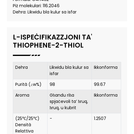
Piż molekulari: 116.2046
Dehra: Likwidu bla kulur sa isfar
L-ISPEĊIFIKAZZJONI TA'
THIOPHENE-2-THIOL
Dehra
Likwidu bla kulur sa
Ikkonforma
isfar
Purità (≥w%)
98
99.67
Aroma
Għandu riħa
Ikkonforma
spjaċevoli ta’ ħruq,
ħruq, u kubrit
(25℃/25℃)
-
1.2507
Densità
Relattiva