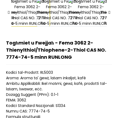
Togħmiet u Fwejjaħ - Fema 3062 2-
Thienylthiol/Thiophene-2-Thiol CAS NO.
7774-74-5 minn RUNLONG
Kodiċi tal-Prodott: RL5003
Aroma: Aroma ta' ġewż, laħam inkaljat, kafè
Ambitu Applikabbli: Ikel moħmi, ġewż, kafè, prodotti tal-
laħam, ħwawar, eċċ.
Dożaġġ Suġġerit (PPm): 0.1-1
FEMA: 3062
Kodiċi Standard Nazzjonali: S1334
Numru CAS: 7774-74-5
Formula strutturali: