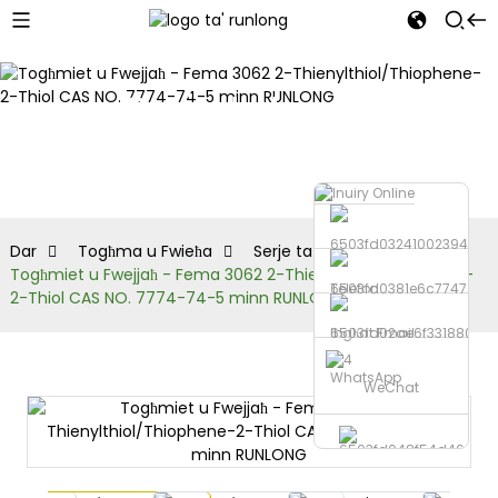
Serje tat-
tijofen
Dar
Togħma u Fwieħa
Serje tat-tijofen
Togħmiet u Fwejjaħ - Fema 3062 2-Thienylthiol/Thiophene-
Telefon
2-Thiol CAS NO. 7774-74-5 minn RUNLONG
Ibgħat Email
WhatsApp
WeChat