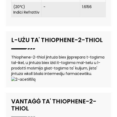
(20℃)
-
1.6156
Indiċi Refrattiv
L-UŻU TA' THIOPHENE-2-THIOL
Thiophene-2-thiol jintuża biex jipprepara t-togħma
tal-ikel, u jintuża biex iżid it-togħma mal-ħelu u l-
prodotti moħmija għat-togħma ta' kuljum, jista'
jintuża wkoll bħala intermedju farmaċewtiku.
VANTAĠĠ TA' THIOPHENE-2-
THIOL