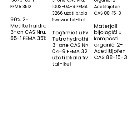
99% 2-
Metiltetraidrotijofen-
Materjali
3-on CAS Nru. 13679-
bijoloġiċi u
Togħmiet u Fwejjaħ-
85-1 FEMA 3512
komposti
Tetrahydrothiophen-
T
organiċi 2-
3-one CAS Nru. 1003-
3
Aċetiltijofen
04-9 FEMA 3266
0
CAS 88-15-3
użati bħala ħwawar
I
tal-Ikel
F
3
IRREĠISTRA GĦAN-NEWSLETTER
TAGĦNA
Informazzjoni utli u offerti esklussivi direttament fl-inbox