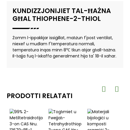
KUNDIZZJONIJIET TAL-ĦAŻNA
GĦAL THIOPHENE-2-THIOL
Żomm l-ippakkjar issiġillat, maħżun f'post ventilat,
niexef u mudlam f'temperatura normali,
temperatura inqas minn 8℃ tkun aħjar għall-ħażna.
Il-ħajja fuq l-ixkaffa ġeneralment hija ta' 18-il xahar.
PRODOTTI RELATATI