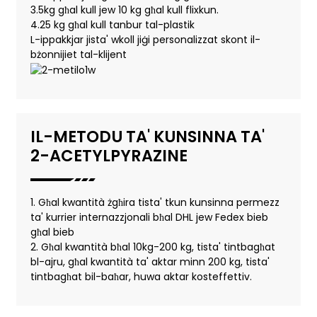
3.5kg għal kull jew 10 kg għal kull flixkun.
4.25 kg għal kull tanbur tal-plastik
L-ippakkjar jista' wkoll jiġi personalizzat skont il-
bżonnijiet tal-klijent
IL-METODU TA' KUNSINNA TA'
2-ACETYLPYRAZINE
1. Għal kwantità żgħira tista' tkun kunsinna permezz
ta' kurrier internazzjonali bħal DHL jew Fedex bieb
għal bieb
2. Għal kwantità bħal 10kg-200 kg, tista' tintbagħat
bl-ajru, għal kwantità ta' aktar minn 200 kg, tista'
tintbagħat bil-baħar, huwa aktar kosteffettiv.