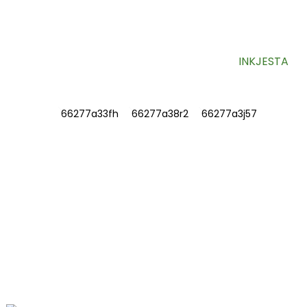
tiegħek.
INKJESTA
INFORMAZZJONI
DWARNA
Ikkuntattjana
Mistoqsijiet Frekwenti
IKKUNTATTJANA