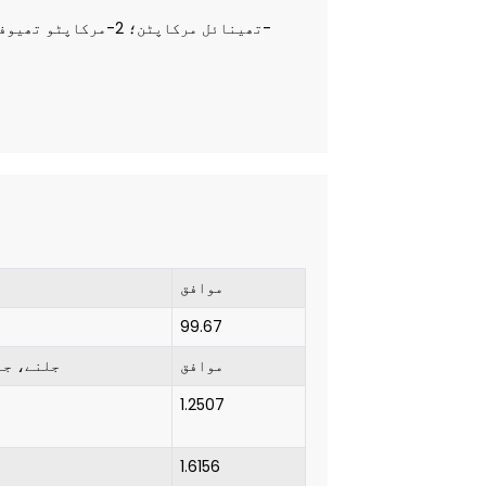
موافق
99.67
موافق
جلنے، جل
1.2507
1.6156