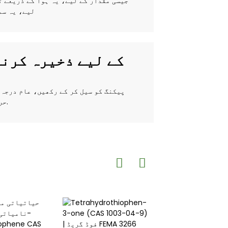
لیے، یہ سم
THIOPHENE-2-THIOL کے لیے ذخی
حرارت اسٹوریج کے لیے بہتر ہوگا۔ شیلف زندگی عام طور پر 18 ماہ ہے.