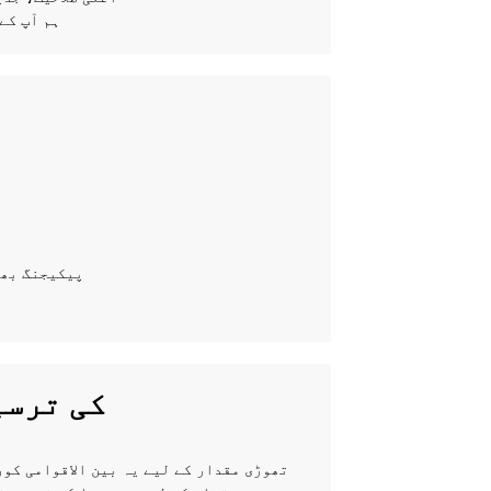
4. ہم آپ کے لیب ٹیسٹ کے
پیکیجنگ بھی
2-TYLPYRAZINE
1. تھوڑی مقدار کے لیے یہ بین الاقوامی ک