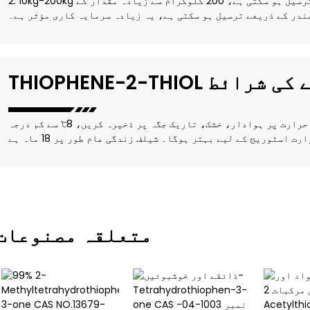
2. 10kg-200kg جیسی مقدار کے لیے، یہ ہوا کے ذریعے ترسیل ہو سکتی ہے، 200 کلوگرام سے زیادہ مقدار کے
ندر کے ذریعے ترسیل ہو سکتی ہے، یہ زیادہ سرمایہ کاری مؤثر ہے۔
رہ کرنے کی شرائط
پیکنگ کو سیل کر کے رکھیں، عام درجہ حرارت پر ہوادار، خشک، تاریک جگہ پر ذخیرہ کریں، 8℃ سے کم درجہ
متعلقہ مصنوعات