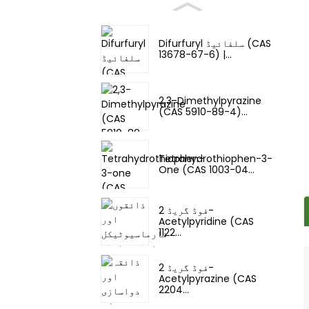
Difurfuryl سلفائیڈ (CAS
13678-67-6) |...
2,3-Dimethylpyrazine
(CAS 5910-89-4)...
Tetrahydrothiophen-3-
One (CAS 1003-04...
فوڈ گریڈ 2-
Acetylpyridine (CAS
1122...
فوڈ گریڈ 2-
Acetylpyrazine (CAS
2204...