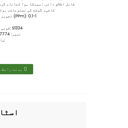
قابل اطلاق دائرہ: سینکا ہوا کھانا، گری
کافی، گوشت کی مصنوعات، بوٹ
تجویز کردہ خوراک (PPm): 0.1-1
قومی معیاری کوڈ: S1334
CAS نمبر: 7774-74-5
ساختی فارمولا:
ہم سے رابطہ
اسٹاک