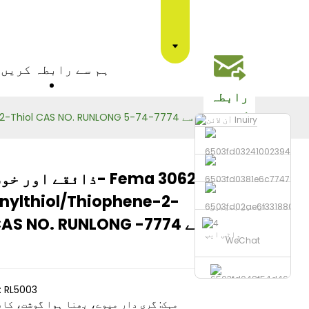
ہم سے رابطہ کریں
رابطہ
کریں۔
ذائقے اور خوشبوئیں- Fema 3062 2-Thienylthiol/Thiophene-2-Thiol CAS NO. RUNLONG سے 7774-74-5
ذائقے اور خوشبوئیں-
فون
nylthiol/Thiophene-2-
ای میل بھیجیں۔
Loading...
Loading...
Loading...
Loading...
Thiol CAS NO. RUNLONG 
واٹس ایپ
WeChat
پروڈکٹ کوڈ: RL5003
مہک: گری دار میوے، بھنا ہوا گوشت، کاف