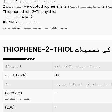
کیمیائی نام: تھیوفین-2-تھیول
مترادفات:2-Mercaptothiophene; 2-تھینائل مرکاپٹن؛ 2-مرکاپٹو تھیوفین؛ 2-مرکاپٹوتھی اوفین؛ 2-
Thiophenethiol، 2-Thienylthiol
فارمولہ: C4H4S2
سالماتی وزن: 116.2046
ظاہری شکل: بے رنگ سے پیلے رنگ کے مائع
THIOPHENE-2-THIOL کی تفصیلات
بے رنگ سے پیلے رنگ کا مائع
ظاہری شکل
98
طہارت (≥w%)
نے اور سلفر کی ناخوشگوار بو ہے۔
مہک
(25℃/25℃)
-
رشتہ دار کثافت
(20℃)
-