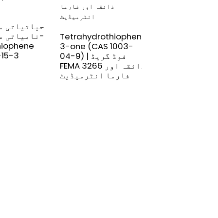
2-n-Amylthiop
حیاتیاتی م
[4861-58-9] سبزیوں
Tetrahydrothiophen-
کا ذائقہ فیما 4387
hiophene
3-one (CAS 1003-
فیکٹری رن لانگ
-15-3
04-9) | فوڈ گریڈ
خوشبو
FEMA 3266 ذائقہ اور
فارما انٹرمیڈیٹ