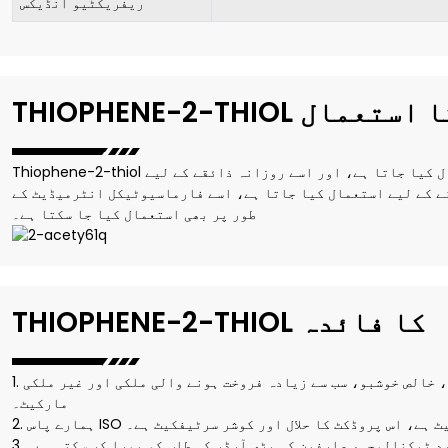
ریفریکٹیو انڈیکس
THIOPHENE-2-TH کا استعمال
Thiophene-2-thiol کھانے کا ذائقہ تیار کرنے کے لیے استعمال کیا جاتا ہے، اور اسے روزانہ ذائقے کے لیے
ے کے لیے استعمال کیا جاتا ہے، اسے فارماسیوٹیکل انٹرمیڈیٹ کے
طور پر بھی استعمال کیا جا سکتا ہے۔
THIOPHENE-2-THIOL کا فائدہ
1. اعلیٰ طہارت 99.0% منٹ، اعلیٰ مواد، خالص خوشبو، سب سے زیادہ فروخت ہونے والی ملکی اور غیر ملکی
مارکیٹ۔
اس ISO سرٹیفکیٹ ہے، اس پروڈکٹ کا حلال اور کوشر سرٹیفکیٹ ہے۔
 جدید ٹیکنالوجی، صارفین کی بڑی آرڈر کی طلب کو پورا کر سکتی ہے۔