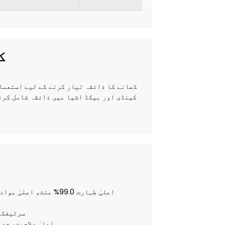
IOL
کینڈی اور بیکڈ اشیا میں ذائقہ شامل کرن
2. ہمارے پ
3. اعلیٰ صلاحیت،