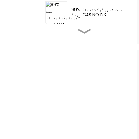
99% منٹ تھیوڈیگلائکولک
ایسڈ CAS NO.123...
ذائقے اور خوشبوئیں-
Fema 3062 2-T...
ذائقے اور خوشبو -
Tetrahydrothio...
کھانے کے ذائقے بڑھانے
والے -4,5-Dimethylth...
کھانے کے ذائقے بڑھانے
والے - خوشبو کھانے کی
خواتین...