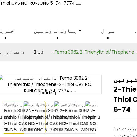
تھیوفین سیریز
۔
سوال
ہمارے بارے میں
خبریں
گھر
ذائقہ اور خ
 Fema 3062
2-Thie
Loading...
Loading...
سے 7774-
74-5
ی کی خوشبو