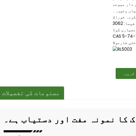
 دار میوے،
یاں وغیرہ۔
فیما: 3062
 کریں۔
مصنوعات کی تفصیلات
 کا نمونہ مفت اور دستیاب ہے۔