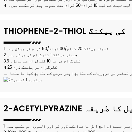
 لیے 10 گرام-50 گرام مفت نمونہ پیش کر سکتے ہیں۔
THIOPHENE-2-THIOL کی پیکنگ
1. نمونہ پیکنگ 20 گرام/30 گرام/50 گرام فی بوتل ہے۔
2. چھوٹی پیکنگ 1 کلوگرام فی بوتل ہے۔
3.5 کلوگرام فی یا 10 کلوگرام فی بوتل۔
4.25 کلوگرام فی پلاسٹک ڈرم
 کسٹمر کی ضروریات کے مطابق اپنی مرضی کے مطابق کیا جا سکتا ہے
ACE کی ترسیل کا طریقہ
ورئیر جیسے ڈی ایچ ایل یا فیڈیکس ڈور ٹو ڈور ڈلیوری ہو سکتی ہے۔