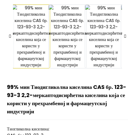
99% мин Тиодигликолна киселина CAS бр. 123-
93-3 2,2-меркаптодисирћетна киселина која се
користи у прехрамбеној и фармацеутској
индустрији
Тиогликолна киселина: