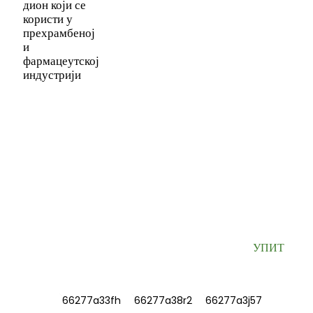
дион који се
користи у
прехрамбеној
и
фармацеутској
индустрији
ПРИЈАВИТЕ СЕ НА НАШ БИЛТЕН
Корисне информације и ексклузивне понуде директно у ваше
пријемно сандуче.
УПИТ