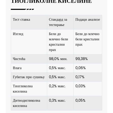
ТИОГЛИКОЛНЕ КИСЕЛИНЕ
Тест ставка
Стандард за
Подаци анализе
тестирање
Изглед
Бели до
Бели до млечно
млечно бели
бели кристални
кристални
прах
прах
Чистоћа
98,0% мин.
99,38%
Влага
0,5% макс.
0,06%
Губитак при сушењу
0,5% макс.
0,17%
Тиогликолна
0,2% макс.
0,03%
киселина
Дитиодигликолна
0,3% макс.
0,05%
киселина