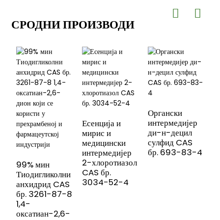
СРОДНИ ПРОИЗВОДИ
Органски
интермедијер
Есенција и
ди-н-децил
мирис и
Д
сулфид CAS
медицински
/
бр. 693-83-4
интермедијер
1
2-хлоротиазол
(
99% мин
CAS бр.
п
Тиодигликолни
3034-52-4
5
анхидрид CAS
бр. 3261-87-8
1,4-
оксатиан-2,6-