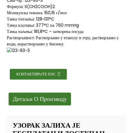
CAS-бр.: 123-93-3
Формула: S(CH2COOH)2
Молекулска тежина: 150,15 г/мол
Тачка топљења: 128~131°C
Тачка кључања: 377°C на 760 mmHg
Тачка паљења: 181,8°C – затворена посуда
Растворљивост: Растворљиво у етанолу и етру, растворљиво у
води, нерастворљиво у бензену.
КОНТАКТИРАЈТЕ НАС
Детаљи О Производу
УЗОРАК ЗАЛИХА ЈЕ