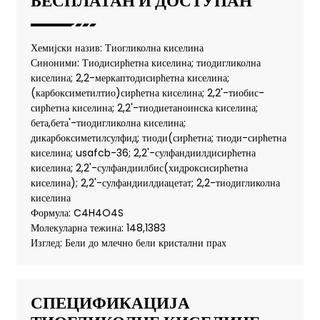
БЕСПЛАТАН И ДОСТУПАН
Хемијски назив: Тиогликолна киселина
Синоними: Тиодисирћетна киселина; тиодигликолна
киселина; 2,2-меркаптодисирћетна киселина;
(карбоксиметилтио)сирћетна киселина; 2,2'-тиобис-
сирћетна киселина; 2,2'-тиодиетаноинска киселина;
бета,бета'-тиодигликолна киселина;
дикарбоксиметилсулфид; тиоди(сирћетна; тиоди-сирћетна
киселина; usafcb-36; 2,2'-сулфандиилдисирћетна
киселина; 2,2'-сулфандиилбис(хидроксисирћетна
киселина); 2,2'-сулфандиилдиацетат; 2,2-тиодигликолна
киселина
Формула: C4H4O4S
Молекуларна тежина: 148,1383
Изглед: Бели до млечно бели кристални прах
СПЕЦИФИКАЦИЈА