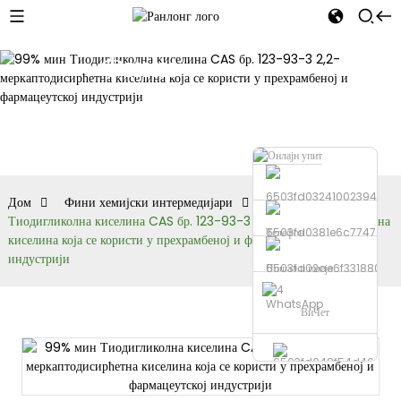
Фини
хемијски
интермедијари
Дом
Фини хемијски интермедијари
99% мин
Тиодигликолна киселина CAS бр. 123-93-3 2,2-меркаптодисирћетна
Телефон
киселина која се користи у прехрамбеној и фармацеутској
индустрији
Пошаљи имејл
WhatsApp
ВиЧет