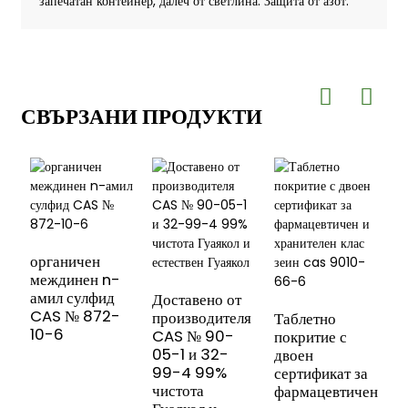
запечатан контейнер, далеч от светлина. Защита от азот.
СВЪРЗАНИ ПРОДУКТИ
органичен
междинен n-
амил сулфид
Доставено от
CAS № 872-
производителя
Таблетно
Е
10-6
CAS № 90-
покритие с
е
05-1 и 32-
двоен
х
99-4 99%
сертификат за
ц
чистота
фармацевтичен
е