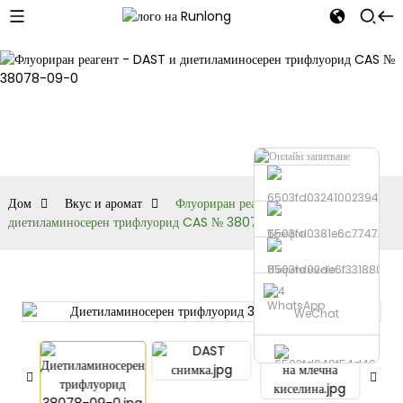
Вкус и аромат
Дом
Вкус и аромат
Флуориран реагент - DAST и
диетиламиносерен трифлуорид CAS № 38078-09-0
Телефон
Изпрати имейл
WhatsApp
WeChat