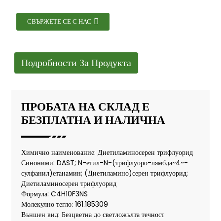
СВЪРЖЕТЕ СЕ С НАС
Подробности За Продукта
ПРОБАТА НА СКЛАД Е
БЕЗПЛАТНА И НАЛИЧНА
Химично наименование: Диетиламиносерен трифлуорид
Синоними: DAST; N-етил-N-(трифлуоро-лямбда~4~-
сулфанил)етанамин; (Диетиламино)серен трифлуорид;
Диетиламиносерен трифлуорид
Формула: C4H10F3NS
Молекулно тегло: 161.185309
Външен вид: Безцветна до светложълта течност