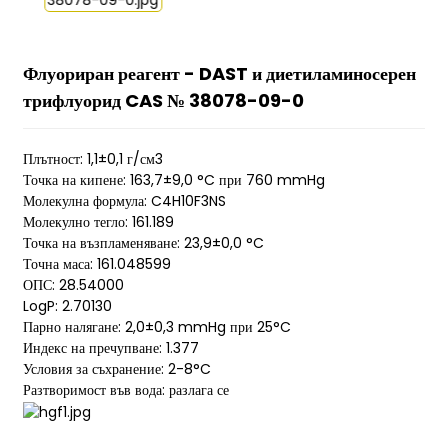
Флуориран реагент - DAST и диетиламиносерен
трифлуорид CAS № 38078-09-0
Плътност: 1,1±0,1 г/см3
Точка на кипене: 163,7±9,0 °C при 760 mmHg
Молекулна формула: C4H10F3NS
Молекулно тегло: 161.189
Точка на възпламеняване: 23,9±0,0 °C
Точна маса: 161.048599
ОПС: 28.54000
LogP: 2.70130
Парно налягане: 2,0±0,3 mmHg при 25°C
Индекс на пречупване: 1.377
Условия за съхранение: 2-8°C
Разтворимост във вода: разлага се