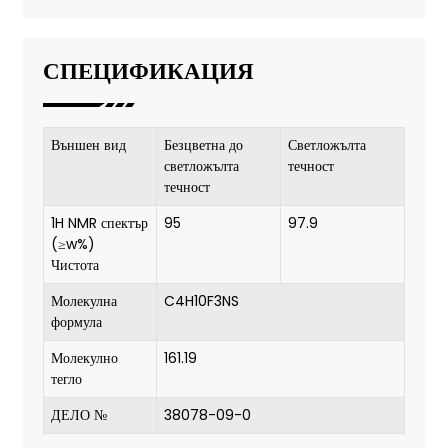
СПЕЦИФИКАЦИЯ
Външен вид
Безцветна до
Светложълта
светложълта
течност
течност
1H NMR спектър
95
97.9
(≥w%)
Чистота
Молекулна
C4H10F3NS
формула
Молекулно
161.19
тегло
ДЕЛО №
38078-09-0