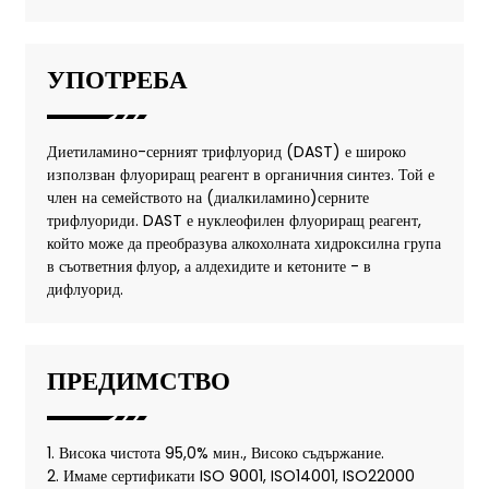
УПОТРЕБА
Диетиламино-серният трифлуорид (DAST) е широко
използван флуориращ реагент в органичния синтез. Той е
член на семейството на (диалкиламино)серните
трифлуориди. DAST е нуклеофилен флуориращ реагент,
който може да преобразува алкохолната хидроксилна група
в съответния флуор, а алдехидите и кетоните - в
дифлуорид.
ПРЕДИМСТВО
1. Висока чистота 95,0% мин., Високо съдържание.
2. Имаме сертификати ISO 9001, ISO14001, ISO22000