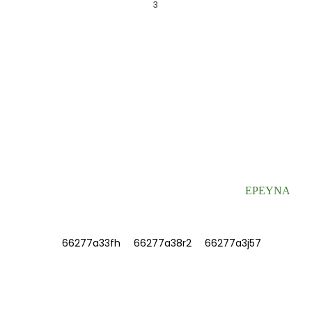
3
ΕΓΓΡΑΦΕΊΤΕ ΣΤΟ ΕΝΗΜΕΡΩΤΙΚΌ ΜΑΣ
ΔΕΛΤΊΟ
Χρήσιμες πληροφορίες και αποκλειστικές προσφορές απευθείας στα
εισερχόμενά σας.
ΕΡΕΥΝΑ
ΠΛΗΡΟΦΟΡΊΕΣ