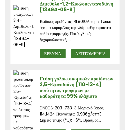
Διμεθυλο-1,2-Κυκλοπεντανοδιόνη
[13494-06-9]
Κωδικός προϊόντος: RL8010Άρωμα: Γλυκό
άρωμα καραμέλας σφενδάμουΕφαρμοστέο
πεδίο εφαρμογής: Ποτά, γλυκά,
ζαχαροπλαστική, ...
ΕΡΕΥΝΑ
ΛΕΠΤΟΜΈΡΕΙΑ
Γεύση γαλακτοκομικών προϊόντων
2,5-Εξανοδιόνη [110-13-4]
ποιότητας τροφίμων με
καθαρότητα 99% ελάχιστο
EINECS: 203-738-3 Μοριακό βάρος:
114,1424 Πυκνότητα: 0,936g/cm3
Σημείο τήξης (℃): -6℃ Βρασμός...