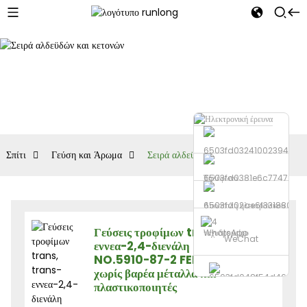
Σπίτι
Γεύση και Άρωμα
Σειρά αλδεϋδών και κετονών
Τηλέφωνο
Αποστολή ηλεκτρονικού
Γεύσεις τροφίμων trans, trans-
ταχυδρομείου
WhatsApp
WeChat
εννεα-2,4-διενάλη CAS
NO.5910-87-2 FEMA 3212
χωρίς βαρέα μέταλλα και
πλαστικοποιητές