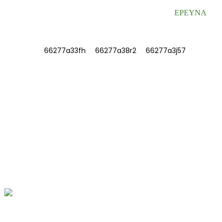
ΕΡΕΥΝΑ
ΠΛΗΡΟΦΟΡΊΕΣ
ΣΧΕΤΙΚΑ ΜΕ ΕΜΑΣ
Επικοινωνήστε μαζί μας
Συχνές ερωτήσεις
ΕΠΙΚΟΙΝΩΝΉΣΤΕ ΜΑΖΊ ΜΑΣ
Αρ. 78, Οδός Fushan, Βιομηχανικό Πάρκο
Βιοϊατρικής, Πόλη Dawu, Tengzhou,
Shandong, Κίνα.