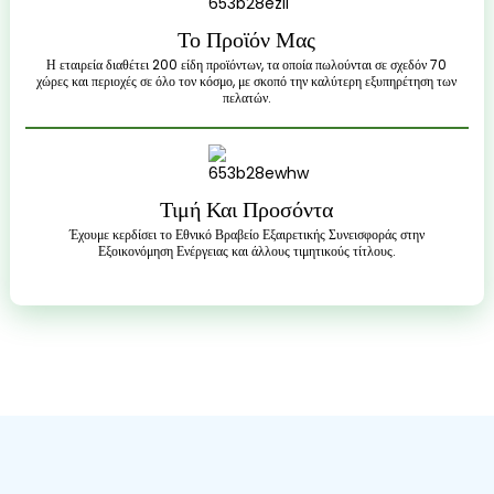
Το Προϊόν Μας
Η εταιρεία διαθέτει 200 ​​είδη προϊόντων, τα οποία πωλούνται σε σχεδόν 70
χώρες και περιοχές σε όλο τον κόσμο, με σκοπό την καλύτερη εξυπηρέτηση των
πελατών.
Τιμή Και Προσόντα
Έχουμε κερδίσει το Εθνικό Βραβείο Εξαιρετικής Συνεισφοράς στην
Εξοικονόμηση Ενέργειας και άλλους τιμητικούς τίτλους.