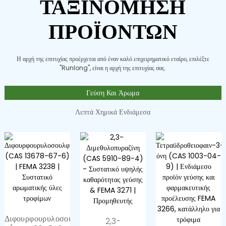
ΤΑΞΙΝΌΜΗΣΗ
ΠΡΟΪΌΝΤΩΝ
Η αρχή της επιτυχίας προέρχεται από έναν καλό επιχειρηματικό εταίρο, επιλέξτε
"Runlong", είναι η αρχή της επιτυχίας σας.
Γεύση Και Άρωμα
Λεπτά Χημικά Ενδιάμεσα
Χρησιμοποιείται Ως Ιατρικό
Ενδιάμεσο Και Συνθετικό...
99% Λεπτό Θειοδιγλυκολικό
Οξύ CAS Αριθ. 123...
Διφουρφουρυλοσουλφίδιο
2,3-