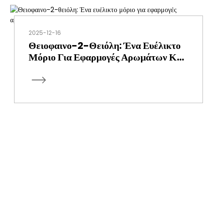
2025-12-16
Θειοφαινο-2-Θειόλη: Ένα Ευέλικτο
Μόριο Για Εφαρμογές Αρωμάτων Και
Φαρμακευτικών Προϊόντων
ΕΓΓΡΑΦΕΊΤΕ ΣΤΟ ΕΝΗΜΕΡΩΤΙΚΌ ΜΑΣ
ΔΕΛΤΊΟ
Χρήσιμες πληροφορίες και αποκλειστικές προσφορές απευθείας στα
εισερχόμενά σας.