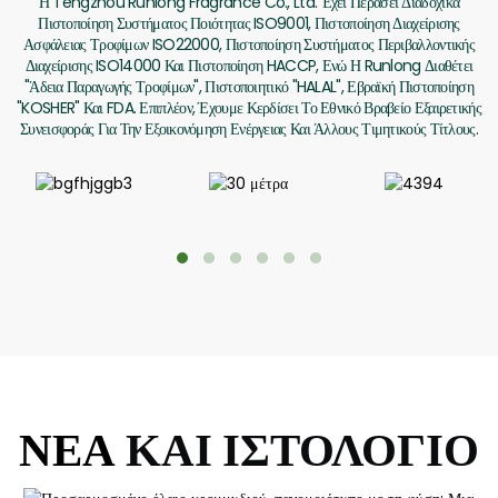
Η Tengzhou Runlong Fragrance Co., Ltd. Έχει Περάσει Διαδοχικά
Πιστοποίηση Συστήματος Ποιότητας ISO9001, Πιστοποίηση Διαχείρισης
Ασφάλειας Τροφίμων ISO22000, Πιστοποίηση Συστήματος Περιβαλλοντικής
Διαχείρισης ISO14000 Και Πιστοποίηση HACCP, Ενώ Η Runlong Διαθέτει
"άδεια Παραγωγής Τροφίμων", Πιστοποιητικό "HALAL", Εβραϊκή Πιστοποίηση
"KOSHER" Και FDA. Επιπλέον, Έχουμε Κερδίσει Το Εθνικό Βραβείο Εξαιρετικής
Συνεισφοράς Για Την Εξοικονόμηση Ενέργειας Και Άλλους Τιμητικούς Τίτλους.
ΝΕΑ
ΚΑΙ ΙΣΤΟΛΟΓΙΟ