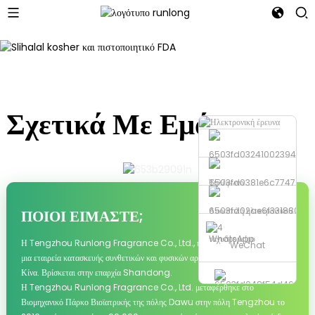
03
01
02
Σχετικά Με Εμάς
Τηλέφωνο
Αποστολή ηλεκτρονικού
ΠΟΙΟΙ ΕΊΜΑΣΤΕ;
ταχυδρομείου
WhatsApp
Η Tengzhou Runlong Fragrance Co., Ltd., ιδρύθηκε το 2004 και είναι
WeChat
μια εταιρεία κατασκευής συνθετικών και φυσικών αρωμάτων και αρωμάτων στην
Κίνα. Βρίσκεται στην επαρχία Shandong.
Η Tengzhou Runlong Fragrance Co., Ltd. μεταφέρθηκε στο
Βιομηχανικό Πάρκο Βιοϊατρικής της πόλης Dawu στην πόλη Tengzhou το