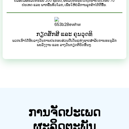
ບໍລິສັດມີຜະລິດຕະພັນ 200 ຊະນິດ, ຜະລິດຕະພັນໄດ້ຖືກຂາຍໄປເກືອບ 70
ປະເທດ ແລະ ພາກພື້ນທົ່ວໂລກ, ເພື່ອໃຫ້ບໍລິການລູກຄ້າໄດ້ດີຂຶ້ນ.
ກຽດສັກສີ ແລະ ຄຸນວຸດທິ
ພວກເຮົາໄດ້ຮັບລາງວັນການປະກອບສ່ວນດີເດັ່ນແຫ່ງຊາດສຳລັບການອະນຸລັກ
ພະລັງງານ ແລະ ລາງວັນກຽດຕິຍົດອື່ນໆ.
ການຈັດປະເພດ
ຜະລິດຕະພັນ