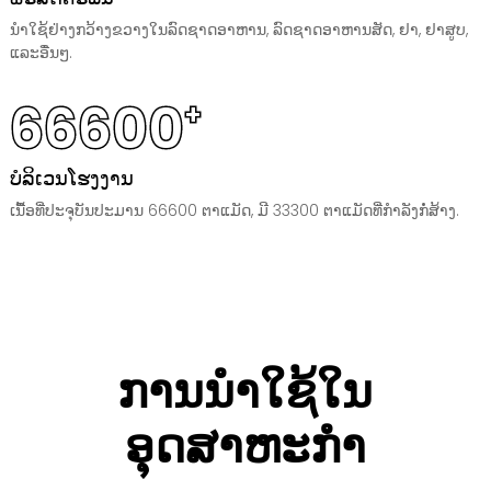
ນຳໃຊ້ຢ່າງກວ້າງຂວາງໃນລົດຊາດອາຫານ, ລົດຊາດອາຫານສັດ, ຢາ, ຢາສູບ,
ແລະອື່ນໆ.
66600
+
ບໍລິເວນໂຮງງານ
ເນື້ອທີ່ປະຈຸບັນປະມານ 66600 ຕາແມັດ, ມີ 33300 ຕາແມັດທີ່ກຳລັງກໍ່ສ້າງ.
ການນຳໃຊ້ໃນ
ອຸດສາຫະກຳ