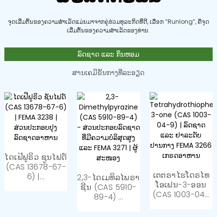
ຈຸດເລີ່ມຕົ້ນຂອງຄວາມສຳເລັດແມ່ນມາຈາກຄູ່ຮ່ວມທຸລະກິດທີ່ດີ, ເລືອກ “Runlong”, ຄືຈຸດ
ເລີ່ມຕົ້ນຂອງຄວາມສຳເລັດຂອງທ່ານ.
ລົດຊາດ ແລະ ກິ່ນຫອມ
ສານເຄມີຂັ້ນກາງທີ່ລະອຽດ
ໃຊ້ເປັນຕົວກາງທາງການແພດ
ແລະ ສານສັງເຄາະ...
ກົດ Thiodiglycolic 99% ນາທີ
CAS ເລກທີ 123...
ໄດເຟີຟູຣິວ ຊູນໄຟດ໌
(CAS 13678-67-
ເຕຕຣາໄຮໂດຣໄທ
6) |...
2,3-ໄດເມທິລໄພຣາ
ໂອເຟນ-3-ອອນ
ຊີນ (CAS 5910-
(CAS 1003-04...
89-4) ...