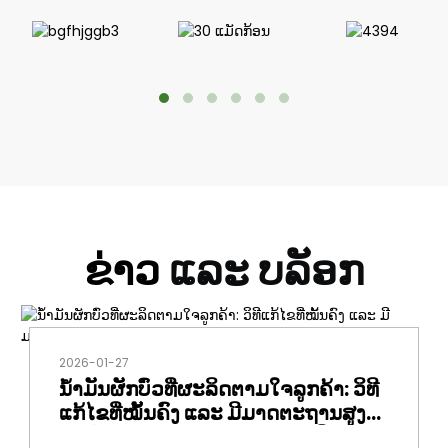
ຂ່າວ
ແລະ ບລັອກ
2026-01-27
ນ້ຳມັນຜັກບົ່ວທີ່ຜະລິດຕາມໃຈລູກຄ້າ: ວິທີ
ແກ້ໄຂທີ່ໝັ້ນຄົງ ແລະ ມີມາດຕະຖານສູງ
ສຳລັບອຸດສາຫະກຳອາຫານຂອງຈີນ