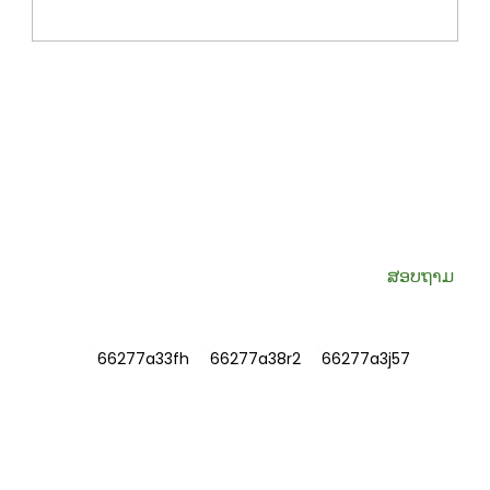
ລົງທະບຽນຮັບຈົດໝາຍຂ່າວຂອງພວກເຮົາ
ຂໍ້ມູນທີ່ເປັນປະໂຫຍດ ແລະ ຂໍ້ສະເໜີພິເສດສົ່ງເຖິງກ່ອງຈົດໝາຍຂອງທ່ານ.
ສອບຖາມ
ຂໍ້ມູນ
ກ່ຽວກັບພວກເຮົາ