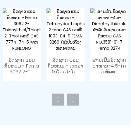
ລົດຊາດ ແລະ
ລົດຊາດ ແລະ
ສານເສີມລົດຊາດ
ກິ່ນຫອມ - Fema
ກິ່ນຫອມ - ເຕຕຣາ
ອາຫານ-4,5-ໄດ
3062 2-T...
ໄຮໂດຣໄທໂອ...
ເມທິລທ...