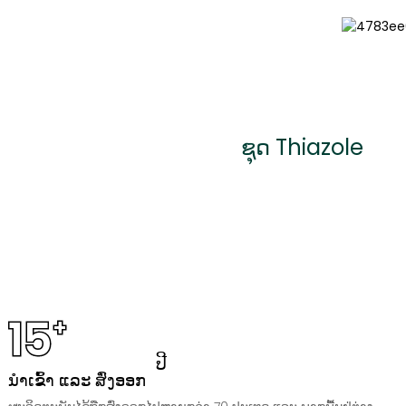
ຊຸດ Thiazole
15
+
ປີ
ນຳເຂົ້າ ແລະ ສົ່ງອອກ