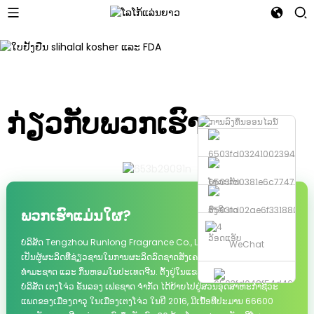
03
01
02
ກ່ຽວກັບພວກເຮົາ
ໂທລະສັບ
ສົ່ງອີເມວ
ພວກເຮົາແມ່ນໃຜ?
ວັອດແອັບ
ບໍລິສັດ Tengzhou Runlong Fragrance Co., Ltd. ກໍ່ຕັ້ງຂຶ້ນໃນປີ 2004,
WeChat
ເປັນຜູ້ຜະລິດທີ່ຊ່ຽວຊານໃນການຜະລິດລົດຊາດສັງເຄາະ ແລະ ກິ່ນຫອມ
ທຳມະຊາດ ແລະ ກິ່ນຫອມໃນປະເທດຈີນ. ຕັ້ງຢູ່ໃນແຂວງຊານຕົງ.
ບໍລິສັດ ເຕງໂຈ່ວ ຣັນລອງ ເຟຣຊາດ ຈຳກັດ ໄດ້ຍ້າຍໄປຢູ່ສວນອຸດສາຫະກຳຊີວະ
ແພດຂອງເມືອງດາວູ ໃນເມືອງເຕງໂຈ່ວ ໃນປີ 2016, ມີເນື້ອທີ່ປະມານ 66600