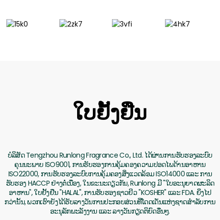
ໃບຢັ້ງຢືນ
ບໍລິສັດ Tengzhou Runlong Fragrance Co., Ltd. ໄດ້ຜ່ານການຮັບຮອງລະບົບ
ຄຸນນະພາບ ISO9001, ການຮັບຮອງການຄຸ້ມຄອງຄວາມປອດໄພດ້ານອາຫານ
ISO22000, ການຮັບຮອງລະບົບການຄຸ້ມຄອງສິ່ງແວດລ້ອມ ISO14000 ແລະ ການ
ຮັບຮອງ HACCP ຢ່າງຕໍ່ເນື່ອງ, ໃນຂະນະດຽວກັນ, Runlong ມີ "ໃບອະນຸຍາດຜະລິດ
ອາຫານ", ໃບຢັ້ງຢືນ "HALAL", ການຮັບຮອງຊາວຢິວ "KOSHER" ແລະ FDA. ຍິ່ງໄປ
ກວ່ານັ້ນ, ພວກເຮົາຍັງໄດ້ຮັບລາງວັນການປະກອບສ່ວນທີ່ໂດດເດັ່ນແຫ່ງຊາດສຳລັບການ
ອະນຸລັກພະລັງງານ ແລະ ລາງວັນກຽດຕິຍົດອື່ນໆ.