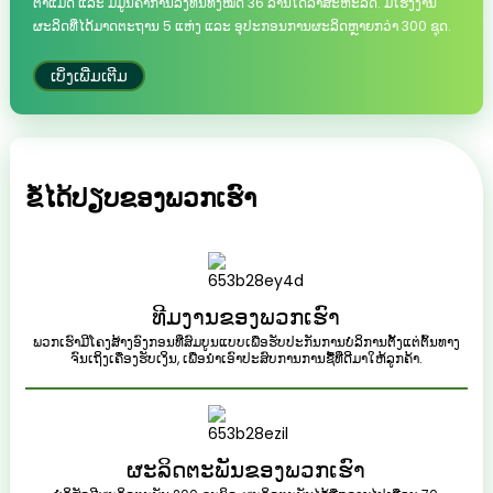
ຕາແມັດ ແລະ ມີມູນຄ່າການລົງທຶນທັງໝົດ 36 ລ້ານໂດລາສະຫະລັດ. ມີໂຮງງານ
ຜະລິດທີ່ໄດ້ມາດຕະຖານ 5 ແຫ່ງ ແລະ ອຸປະກອນການຜະລິດຫຼາຍກວ່າ 300 ຊຸດ.
ເບິ່ງເພີ່ມເຕີມ
ຂໍ້ໄດ້ປຽບຂອງພວກເຮົາ
ທີມງານຂອງພວກເຮົາ
ພວກເຮົາມີໂຄງສ້າງອົງກອນທີ່ສົມບູນແບບເພື່ອຮັບປະກັນການບໍລິການຕັ້ງແຕ່ຕົ້ນທາງ
ຈົນເຖິງເຄື່ອງຮັບເງິນ, ເພື່ອນຳເອົາປະສົບການການຊື້ທີ່ດີມາໃຫ້ລູກຄ້າ.
ຜະລິດຕະພັນຂອງພວກເຮົາ