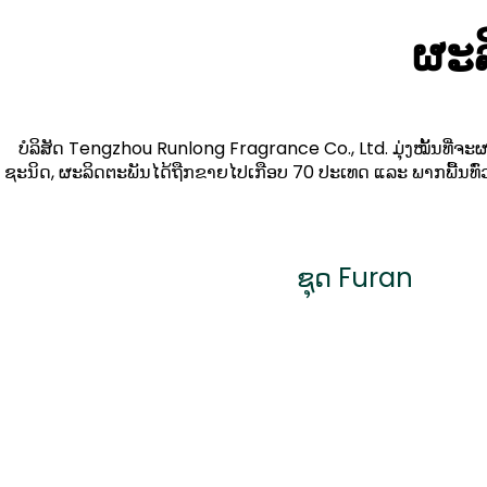
ຜະລ
ບໍລິສັດ Tengzhou Runlong Fragrance Co., Ltd. ມຸ່ງໝັ້ນທີ່ຈ
ຊະນິດ, ຜະລິດຕະພັນໄດ້ຖືກຂາຍໄປເກືອບ 70 ປະເທດ ແລະ ພາກພື້ນທົ່ວໂລກ,
ຊຸດ Furan