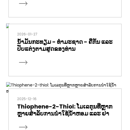
2026-01-27
ນ້ຳມັນກະທຽມ - ທຳມະຊາດ - ຄືກັນ ແລະ
ປັບແຕ່ງຕາມສູດຂອງທ່ານ
2025-12-16
Thiophene-2-Thiol: ໂມເລກຸນທີ່ຫຼາກ
ຫຼາຍສຳລັບການນຳໃຊ້ນ້ຳຫອມ ແລະ ຢາ