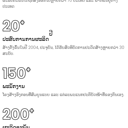
ຜະລິດຕະພັນໄດ້ຖືກສົ່ງອອກໄປຫຼາຍກວ່າ 70 ປະເທດ ແລະ ພາກພື້ນຢູ່ຕ່າງ
ປະເທດ
20
+
ປີ
ປະສົບການການຜະລິດ
ສ້າງຕັ້ງຂຶ້ນໃນປີ 2004, ປະຈຸບັນ, ໄດ້ຮັບສິດທິບັດການປະດິດສ້າງຫຼາຍກວ່າ 30
ສະບັບ.
150
+
ພະນັກງານ
ໂຄງສ້າງອົງກອນທີ່ສົມບູນແບບ ແລະ ແຕ່ລະພະແນກປະຕິບັດໜ້າທີ່ຂອງຕົນເອງ.
200
+
ຜະລິດຕະພັນ