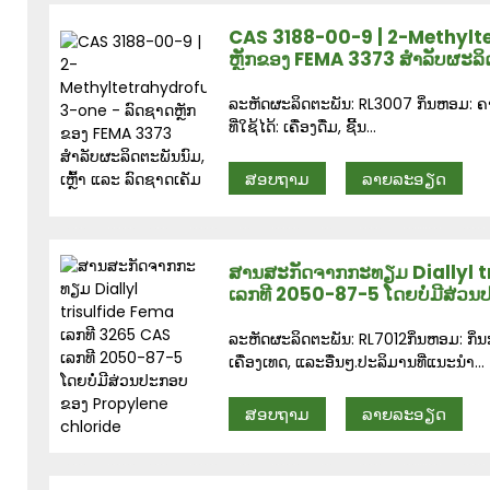
CAS 3188-00-9 | 2-Methylt
ຫຼັກຂອງ FEMA 3373 ສຳລັບຜະລິດຕ
ລະຫັດຜະລິດຕະພັນ: RL3007 ກິ່ນຫອມ: ຄາຣ
ທີ່ໃຊ້ໄດ້: ເຄື່ອງດື່ມ, ຊີ້ນ...
ສອບຖາມ
ລາຍລະອຽດ
ສານສະກັດຈາກກະທຽມ Diallyl t
ເລກທີ 2050-87-5 ໂດຍບໍ່ມີສ່ວ
ລະຫັດຜະລິດຕະພັນ: RL7012ກິ່ນຫອມ: ກິ່ນ
ເຄື່ອງເທດ, ແລະອື່ນໆ.ປະລິມານທີ່ແນະນຳ...
ສອບຖາມ
ລາຍລະອຽດ