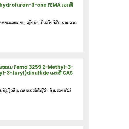
hydrofuran-3-one FEMA ເລກທີ
າເມລຫວານ, ເຫຼົ້າຣຳ, ກິ່ນເຂົ້າຈີ່ສົດ ຂອບເຂດ
່ນຫອມ Fema 3259 2-Methyl-3-
yl-3-furyl)disulfide ເລກທີ CAS
ຊີ້ນງົວອົບ, ຂອບເຂດທີ່ໃຊ້ໄດ້: ຊີ້ນ, ໝາກໄມ້