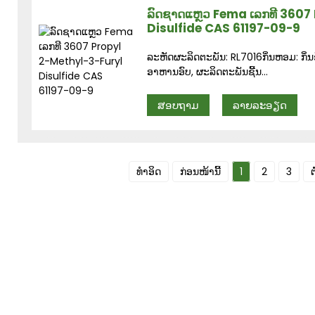
ລົດຊາດແຫຼວ Fema ເລກທີ 3607
Disulfide CAS 61197-09-9
ລະຫັດຜະລິດຕະພັນ: RL7016ກິ່ນຫອມ: ກິ່ນຊີ້
ອາຫານອົບ, ຜະລິດຕະພັນຊີ້ນ...
ສອບຖາມ
ລາຍລະອຽດ
ທຳອິດ
ກ່ອນໜ້ານີ້
1
2
3
ຕ