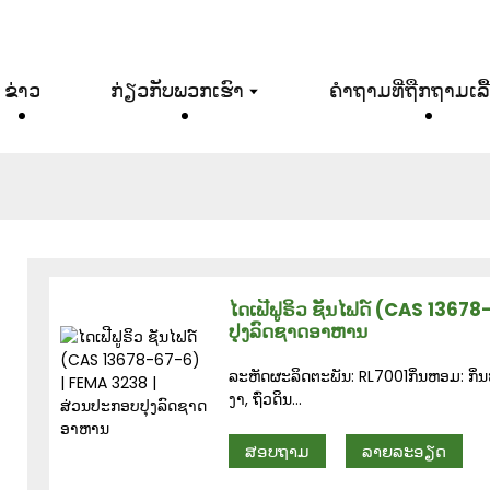
ຂ່າວ
ກ່ຽວກັບພວກເຮົາ
ຄຳຖາມທີ່ຖືກຖາມເລ
ໄດເຟີຟູຣິວ ຊັນໄຟດ໌ (CAS 1367
ປຸງລົດຊາດອາຫານ
ລະຫັດຜະລິດຕະພັນ: RL7001ກິ່ນຫອມ: ກິ່ນໝ
ງາ, ຖົ່ວດິນ...
ສອບຖາມ
ລາຍລະອຽດ