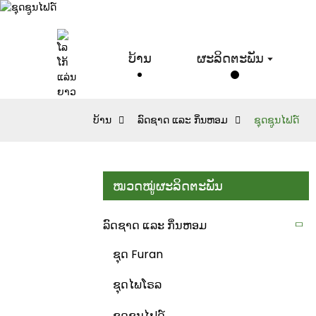
ບ້ານ
ຜະລິດຕະພັນ
ບ້ານ
ລົດຊາດ ແລະ ກິ່ນຫອມ
ຊຸດຊູນໄຟດ໌
ໝວດໝູ່ຜະລິດຕະພັນ
ລົດຊາດ ແລະ ກິ່ນຫອມ
ຊຸດ Furan
ຊຸດໄພໂຣລ
ຊຸດຊູນໄຟດ໌