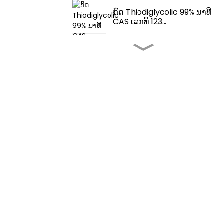
ກົດ Thiodiglycolic 99% ນາທີ
CAS ເລກທີ 123...
ລົດຊາດ ແລະ ກິ່ນຫອມ -
Fema 3062 2-T...
ລົດຊາດ ແລະ ກິ່ນຫອມ - ເຕ
ຕຣາໄຮໂດຣໄທໂອ...
ສານເສີມລົດຊາດອາຫານ-4,5-
ໄດເມທິລທ...
ສານເສີມລົດຊາດອາຫານ -
ກິ່ນຫອມອາຫານ...