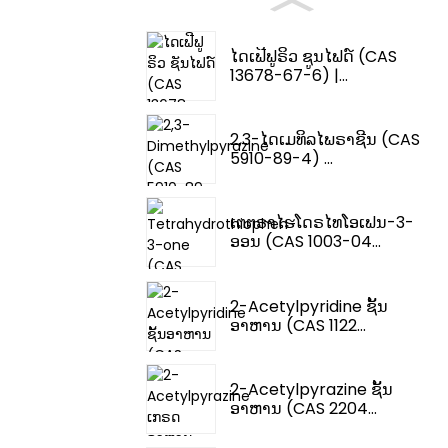
ໄດເຟີຟູຣິວ ຊູນໄຟດ໌ (CAS
13678-67-6) |...
2,3-ໄດເມທິລໄພຣາຊີນ (CAS
5910-89-4) ...
ເຕຕຣາໄຮໂດຣໄທໂອເຟນ-3-
ອອນ (CAS 1003-04...
2-Acetylpyridine ຊັ້ນ
ອາຫານ (CAS 1122...
2-Acetylpyrazine ຊັ້ນ
ອາຫານ (CAS 2204...