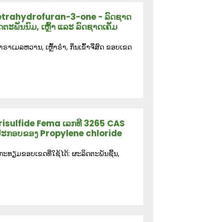
etrahydrofuran-3-one - ລົດຊາດ
ະພັນນົມ, ເຫຼົ້າ ແລະ ລົດຊາດເຄັມ
າເມລຫວານ, ເຫຼົ້າຣຳ, ກິ່ນເຂົ້າຈີ່ສົດ ຂອບເຂດ
risulfide Fema ເລກທີ 3265 CAS
ນປະກອບຂອງ Propylene chloride
ກະທຽມຂອບເຂດທີ່ໃຊ້ໄດ້: ຜະລິດຕະພັນຊີ້ນ,