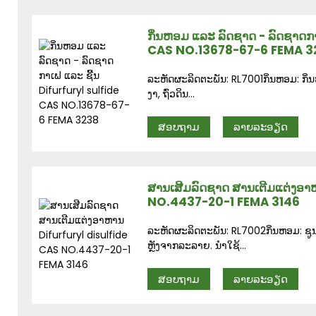
ກິ່ນຫອມ ແລະ ລົດຊາດ - ລົດຊາດກາ
CAS NO.13678-67-6 FEMA 3
ລະຫັດຜະລິດຕະພັນ: RL7001ກິ່ນຫອມ: ກິ່ນໝ
ງາ, ຖົ່ວດິນ...
ສອບຖາມ
ລາຍລະອຽດ
ສານເສີມລົດຊາດ ສານເຕີມແຕ່ງອາ
NO.4437-20-1 FEMA 3146
ລະຫັດຜະລິດຕະພັນ: RL7002ກິ່ນຫອມ: ຊູນຟ
ຫຼັງຈາກລະລາຍ. ນຳໃຊ້...
ສອບຖາມ
ລາຍລະອຽດ