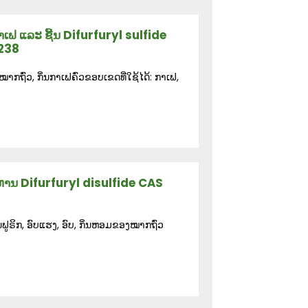
ເຟ ແລະ ຊີ້ນ Difurfuryl sulfide
238
າກຖົ່ວ, ກິ່ນກາເຟຄົ່ວຂອບເຂດທີ່ໃຊ້ໄດ້: ກາເຟ,
ຫານ Difurfuryl disulfide CAS
ູຣິກ, ອົບແຮງ, ອົບ, ກິ່ນຫອມຂອງໝາກຖົ່ວ