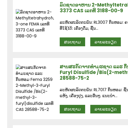
ລົດຊາດອາຫານ 2-Methyltetra
3373 CAS ເລກທີ 3188-00-9
ລະຫັດຜະລິດຕະພັນ: RL3007 ກິ່ນຫອມ: ຄາຣ
ທີ່ໃຊ້ໄດ້: ເຄື່ອງດື່ມ, ຊີ້ນ...
ສອບຖາມ
ລາຍລະອຽດ
ສານສະກັດຈາກທຳມະຊາດ ແລະ ກິ
Furyl Disulfide /Bis(2-meth
28588-75-2
ລະຫັດຜະລິດຕະພັນ: RL7017 ກິ່ນຫອມ: ຊີ້ນ, 
ແຫ້ງ, ເຄື່ອງປຸງ, ແລະອື່ນໆ. ແນະນຳ...
ສອບຖາມ
ລາຍລະອຽດ