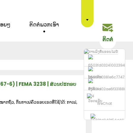
ື້ອຍໆ
ຕິດຕໍ່ພວກເຮົາ
ຕິດຕໍ່
ໂທລະສັບ
8-67-6) | FEMA 3238 | ສ່ວນປະກອບ
ສົ່ງອີເມວ
ວັອດແອັບ
າກຖົ່ວ, ກິ່ນກາເຟຄົ່ວຂອບເຂດທີ່ໃຊ້ໄດ້: ກາເຟ,
WeChat