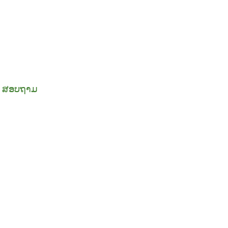
ກເຮົາ
ໝາຍຂອງທ່ານ.
ສອບຖາມ
ກ່ຽວກັບພວກເຮົາ