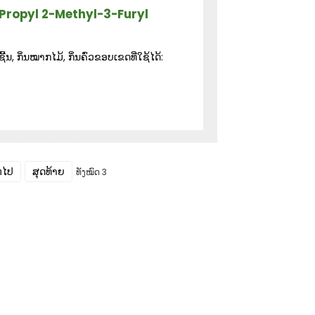
 Propyl 2-Methyl-3-Furyl
ນ, ກິ່ນໝາກໄມ້, ກິ່ນຄົ່ວຂອບເຂດທີ່ໃຊ້ໄດ້:
ໍ່ໄປ
ສຸດທ້າຍ
ທັງໝົດ 3