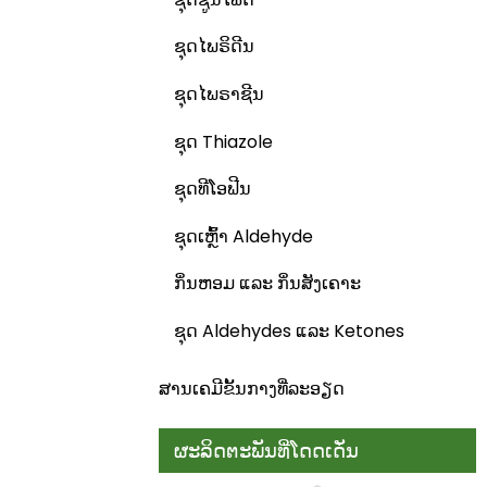
ຊຸດໄພຣິດີນ
ຊຸດໄພຣາຊີນ
ຊຸດ Thiazole
ຊຸດທີໂອຟີນ
ຊຸດເຫຼົ້າ Aldehyde
ກິ່ນຫອມ ແລະ ກິ່ນສັງເຄາະ
ຊຸດ Aldehydes ແລະ Ketones
ສານເຄມີຂັ້ນກາງທີ່ລະອຽດ
ຜະລິດຕະພັນທີ່ໂດດເດັ່ນ