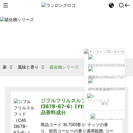
家
風味と香り
硫化物シリーズ
電話
メールを送信
ジフルフリルスルフィド（CAS
ワッツアップ
微信
13678-67-6）| FEMA 3238 | 食
品香料成分
商品コード: RL7001香り: ナッツの香
り、焙煎コーヒーの香り適用範囲: コー