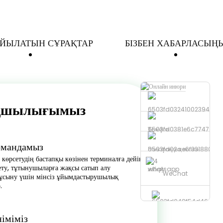
ОЙЫЛАТЫН СҰРАҚТАР
БІЗБЕН ХАБАРЛАСЫҢ
ықшылығымыз
Телефон
Командамыз
Электрондық пошта
 көрсетудің бастапқы көзінен терминалға дейін
ету, тұтынушыларға жақсы сатып алу
жіберу
whatsapp
WeChat
 ұсыну үшін мінсіз ұйымдастырушылық
.
німіміз