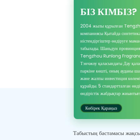
БІЗ КІМБІЗ?
2004 жылы құрылған Tengzho
компаниясы Қытайда синтетика
иістендіргіштер өндіруге мам
табылады. Шаньдун провинция
Tengzhou Runlong Fragrance
Тэнчжоу қаласындағы Дау қал
паркіне көшті, оның ауданы 
және жалпы инвестиция көле
құрайды. 5 стандартталған өнд
өндірістік жабдықтар жиынтығ
Көбірек Қараңыз
Табыстың бастамасы жақсы 