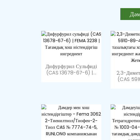
Дәм
Дифурфурил Сульфиді
Медицина
(CAS 13678-67-6) |...
Және Си
99% Мин Тиодигликоль
2,3-Диме
Ретінде Қо
Қышқылы CAS NO.123...
(CAS 5910
Тағамдық Хош Иісті