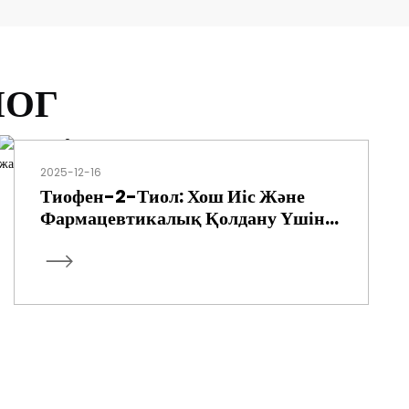
ЛОГ
2025-12-16
Тиофен-2-Тиол: Хош Иіс Және
Фармацевтикалық Қолдану Үшін
Жан-Жақты Молекула