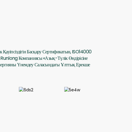
Қауіпсіздігін Басқару Сертификатын, ISO14000
Runlong Компаниясы «азық-Түлік Өндірісіне
нергияны Үнемдеу Саласындағы Ұлттық Ерекше