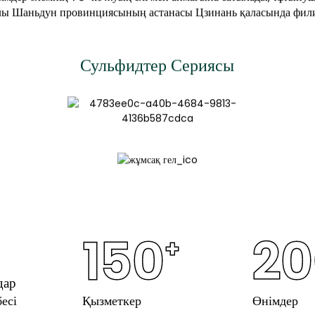
ы Шаньдун провинциясының астанасы Цзинань қаласында фили
Сульфидтер Сериясы
150
20
+
дар
есі
Қызметкер
Өнімдер