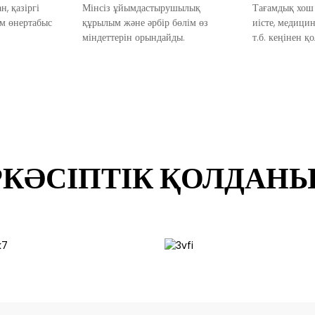
, қазіргі
Мінсіз ұйымдастырушылық
Тағамдық хош 
ам өнертабыс
құрылым және әрбір бөлім өз
иісте, медицин
міндеттерін орындайды.
т.б. кеңінен қ
КӘСІПТІК ҚОЛДАН