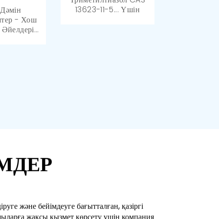
2-Бромтиазол/2-B...
ош Иіс Және
13623-11-5... Үшін
 Дәмін
алық...
тер - Хош
 Әйелдері...
МДЕР
уге және бейімдеуге бағытталған, қазіргі
шыларға жақсы қызмет көрсету үшін компания