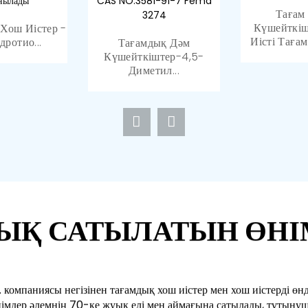
Фторланған Реагент -
Эссенция, Х
Тағам
DAST Және
Медицин
Сүт Қышқылы
Күшейткіш
Хош Иістер -
Диэтиламицин...
ға Арналған...
Иісті Тағам
дротио...
Тағамдық Дәм
Күшейткіштер-4,5-
Диметил...
ЫҚ САТЫЛАТЫН ӨНІ
мпаниясы негізінен тағамдық хош иістер мен хош иістерді өндір
өнімдер әлемнің 70-ке жуық елі мен аймағына сатылады, тұтыну