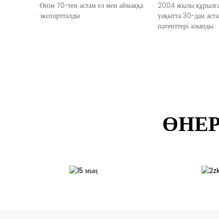
Өнім 70-тен астам ел мен аймаққа
2004 жылы құрылған
экспортталды
уақытта 30-дан аст
патенттері алынды.
ӨНЕР