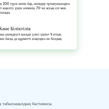
 200 түрлі өнімі бар, өнімдер тұтынушыларға
т көрсету үшін әлемнің 70-ке жуық елі мен
тылады.
әне Біліктілік
яны үнемдеуге қосқан үлесі үшін» Ұлттық
е басқа да құрметті атақтарға ие болдық.
ің табысыңыздың бастамасы.