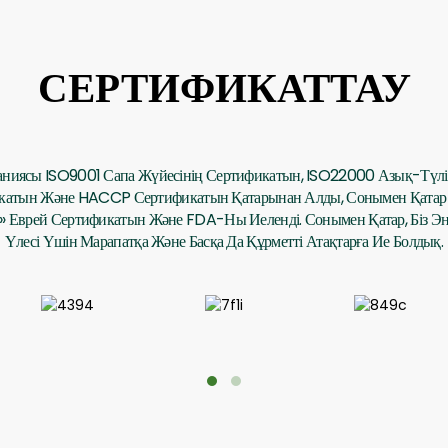
СЕРТИФИКАТТАУ
иясы ISO9001 Сапа Жүйесінің Сертификатын, ISO22000 Азық-Түлік 
икатын Және HACCP Сертификатын Қатарынан Алды, Сонымен Қатар 
Еврей Сертификатын Және FDA-Ны Иеленді. Сонымен Қатар, Біз Э
Үлесі Үшін Марапатқа Және Басқа Да Құрметті Атақтарға Ие Болдық.