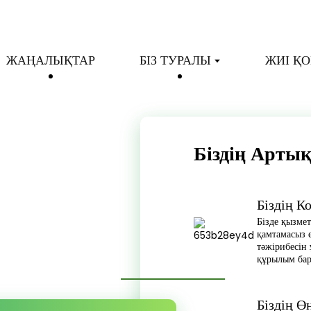
ЖАҢАЛЫҚТАР
БІЗ ТУРАЛЫ
ЖИІ Қ
Біздің Арт
Біздің 
Бізде қызмет
қамтамасыз 
тәжірибесін
құрылым бар
Біздің Ө