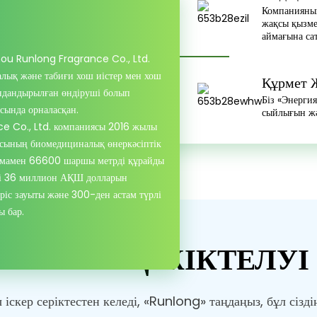
Компанияның
жақсы қызме
аймағына са
u Runlong Fragrance Co., Ltd.
лық және табиғи хош иістер мен хош
Құрмет Ж
андандырылған өндіруші болып
Біз «Энерги
сында орналасқан.
сыйлығын жән
 Co., Ltd. компаниясы 2016 жылы
асының биомедициналық өнеркәсіптік
шамамен 66600 шаршы метрді құрайды
мі 36 миллион АҚШ долларын
іріс зауыты және 300-ден астам түрлі
ы бар.
ӨНІМНІҢ ЖІКТЕЛУІ
іскер серіктестен келеді, «Runlong» таңдаңыз, бұл сізд