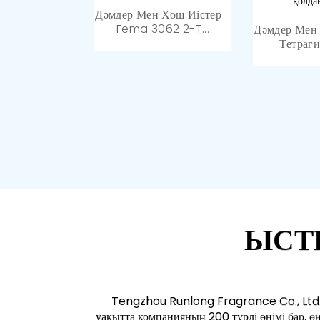
Октил Ацетаты 99%
Дәмдер Мен Хош Иістер -
Тазалық ...
Fema 3062 2-T...
99% Таза 
Дәмдер Мен 
Этилі, Тағам
Тетраги
ЫСТ
Tengzhou Runlong Fragrance Co., Ltd. ко
уақытта компанияның 200 түрлі өнімі бар, 