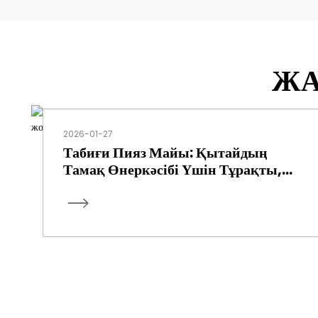
ЖА
2026-01-27
Табиғи Пияз Майы: Қытайдың
Тамақ Өнеркәсібі Үшін Тұрақты,
Жоғары Стандартты Шешім