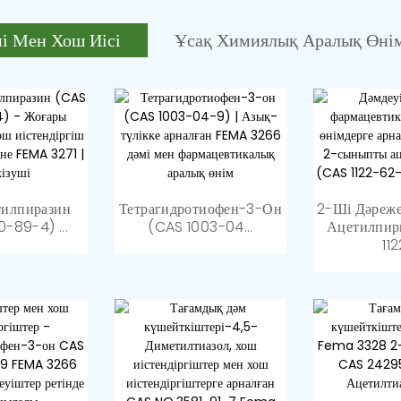
і Мен Хош Иісі
Ұсақ Химиялық Аралық Өні
лық Аралық
нтездеуші
тилпиразин
Тетрагидротиофен-3-Он
Биологиялық
2-Ші Дәреже
99% Мин Ти
лданылады...
-89-4) ...
Материалдар Және
(CAS 1003-04...
Ацетилпир
Ангидриді
Органикалық
112
Композициялар...