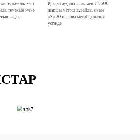
иісте, жемдік хош
Қазіргі ауданы шамамен 66600
ада, темекіде және
шаршы метрді құрайды, оның
олданылады.
33300 шаршы метрі құрылыс
үстінде.
ЫСТАР