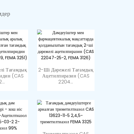
мдер
Органикалық Аралық
Және Фармацевтикалық...
лі Тағамдық
одигликоль
2-Ші Дәрежелі Тағамдық
идин (CAS
 CAS N...
Ацетилпиразин (CAS
2...
2204...
Эссенция Және Дәмдеуіш
Триметилтиазол CAS