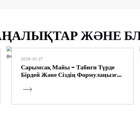
ҢАЛЫҚТАР
ЖӘНЕ Б
2026-01-27
Сарымсақ Майы - Табиғи Түрде
Бірдей Және Сіздің Формулаңызға
Бейімделген