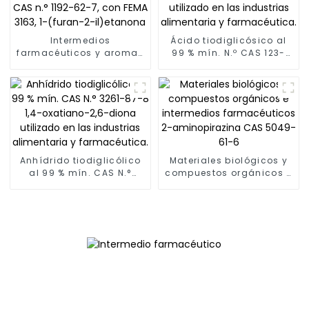
Intermedios
Ácido tiodiglicósico al
farmacéuticos y aromas
99 % mín. N.º CAS 123-
alimentarios: 2-
93-3 Ácido 2,2-
acetilfurano, CAS n.°
mercaptodiacético
1192-62-7, con FEMA 3163,
utilizado en las
1-(furan-2-il)etanona
industrias alimentaria y
farmacéutica.
Anhídrido tiodiglicólico
Materiales biológicos y
al 99 % mín. CAS N.°
compuestos orgánicos e
3261-87-8 1,4-oxatiano-
intermedios
2,6-diona utilizado en
farmacéuticos 2-
las industrias
aminopirazina CAS
alimentaria y
5049-61-6
farmacéutica.