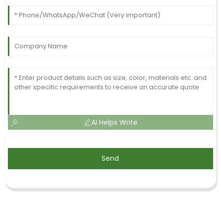
AI Helps Write
Send