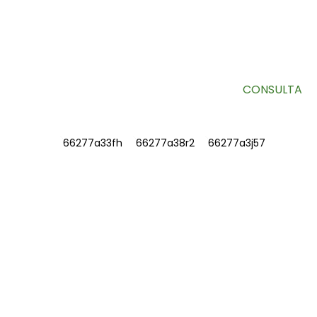
SUSCRÍBETE A NUESTRO BOLETÍN
Información útil y ofertas exclusivas directamente en tu
bandeja de entrada.
CONSULTA
INFORMACIÓN
SOBRE NOSOTROS
Contáctenos
Preguntas frecuentes
CONTÁCTENOS