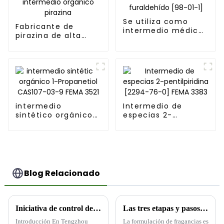
Se utiliza como
Fabricante de
intermedio médico
pirazina de alta
y resina sintética
calidad CAS
2-furaldehído [98-
NO.290-37-9
01-1]
Material intermedio
orgánico pirazina
intermedio
Intermedio de
sintético orgánico
especias 2-
1-Propanetiol
pentilpiridina
CAS107-03-9 FEMA
[2294-76-0] FEMA
3521
3383
Blog Relacionado
Iniciativa de control de salud de los empleados: un compromiso con el bienestar en Tengzhou Runlong Fragrance Co., Ltd.
Las tres etapas y pasos de la formulación de fragancias
Introducción En Tengzhou
La formulación de fragancias es