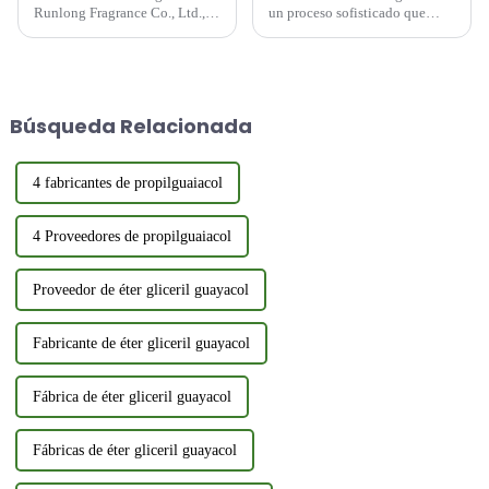
Runlong Fragrance Co., Ltd.,
un proceso sofisticado que
priorizamos la salud y el
combina arte y ciencia,
bienestar de nuestros
normalmente dividido en tres
empleados. En nuestro esfuerzo
etapas principales: la etapa de
continuo por mejorar la
formulación, la etapa de
felicidad de nuestros
muestreo y la etapa de mezcla y
Búsqueda Relacionada
empleados y garantizar un
fragancia a granel.
entorno de trabajo saludable,...
4 fabricantes de propilguaiacol
4 Proveedores de propilguaiacol
Proveedor de éter gliceril guayacol
Fabricante de éter gliceril guayacol
Fábrica de éter gliceril guayacol
Fábricas de éter gliceril guayacol