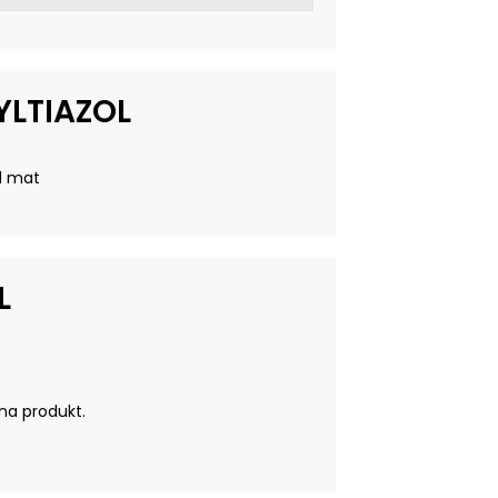
YLTIAZOL
d mat
L
nna produkt.