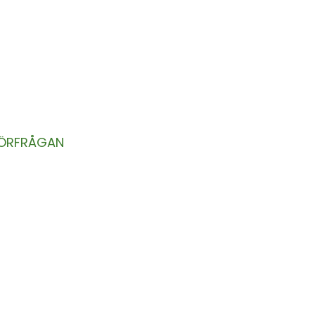
HETSBREV
kt i din inkorg.
ÖRFRÅGAN
OM OSS