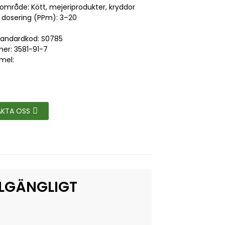
 område: Kött, mejeriprodukter, kryddor
 dosering (PPm): 3–20
standardkod: S0785
r: 3581-91-7
mel:
KTA OSS
LLGÄNGLIGT