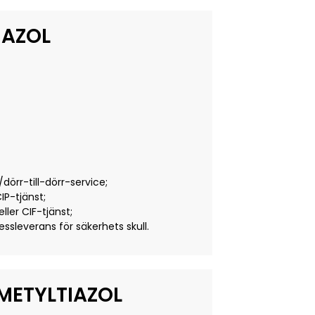
IAZOL
örr-till-dörr-service;
IP-tjänst;
ller CIF-tjänst;
essleverans för säkerhets skull.
METYLTIAZOL