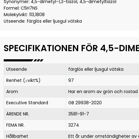
Synonymer: 4,5-dimetyl-1,3-tiazol, 4,5-dimetyltiazol
Formel: C5H7NS
Molekylvikt: 113,1808
Utseende: färglös eller ljusgul vätska
SPECIFIKATIONEN FÖR 4,5-DIM
Utseende
färglös eller ljusgul vätska
Renhet (≥vikt%)
97
Arom
Har en arom av grön och rostad
Executive Standard
GB 29938-2020
ÄRENDE NR.
3581-91-7
FEMA NR.
3274
Hållbarhet
Ett år under omständigheter av