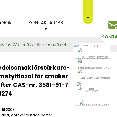
RÅGOR
KONTAKTA OSS
KONT
 dofter CAS-nr. 3581-91-7 Fema 3274
edelssmakförstärkare-
Telefon
metyltiazol för smaker
Skicka e-post
Loading...
Loading...
Loading...
Loading...
fter CAS-nr. 3581-91-7
whatsapp
WeChat
3274
: RL2003
 doft, doft av rostade nötter