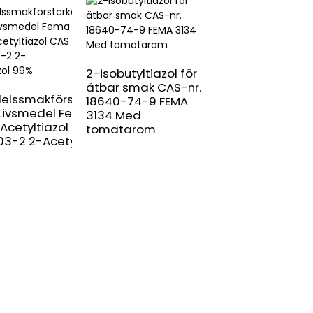
2-isobutyltiazol för
ätbar smak CAS-nr.
elssmakförstärkare
18640-74-9 FEMA
Food Essence 4
Livsmedel Fema
3134 Med
metyl-5-(2-
Acetyltiazol CAS
tomatarom
acetoxietyl)tiaz
3-2 2-Acetyltiazol
CAS-nr. 656-53-
används för dry
och godis FEMA-
3205