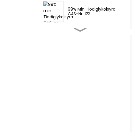
99% Min Tiodiglykolsyra
CAS-Nr. 123...
Smaker Och Dofter -
Fema 3062 2-T...
Smaker Och Dofter -
Tetrahydrotio...
Livsmedelssmakförstärkare-
4,5-Dimetylt...
Smakförstärkare För
Livsmedel - Aroma
Food Feminine...