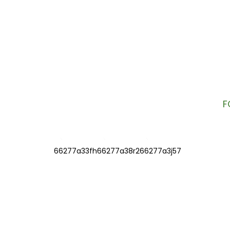
ERA DIG FÖR VÅRT NY
mation och exklusiva erbjudanden dire
F
TAKTA OSS
PRODUKT