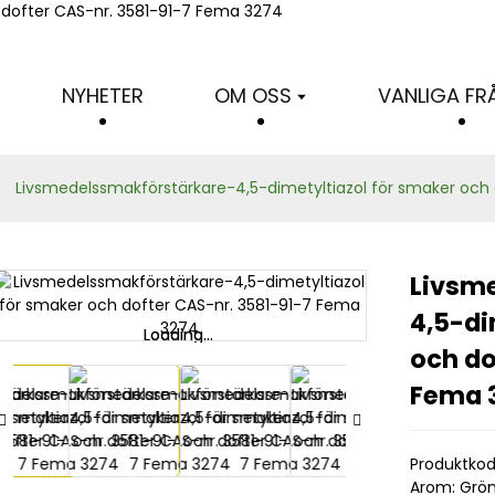
Tiazolserien
NYHETER
OM OSS
VANLIGA F
Livsmedelssmakförstärkare-4,5-dimetyltiazol för smaker och
Livsm
4,5-di
Loading...
Loading...
och do
Fema 
Produktkod
Arom: Grön