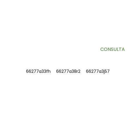
SUSCRÍBETE A NUESTRO BOLETÍN
Información útil y ofertas exclusivas directamente en tu
bandeja de entrada.
CONSULTA
INFORMACIÓN
SOBRE NOSOTROS
Contáctenos
Preguntas frecuentes