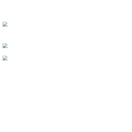
CONTÁCTENOS
No. 78, Fushan Road, Parque Industrial
Biomédico, Ciudad Dawu, Tengzhou,
Shandong, China.
+86-15665710862
info@runlongfragrance.com
PRODUCTO
Sabor y fragancia
intermedios químicos finos
SOBRE NOSOTROS