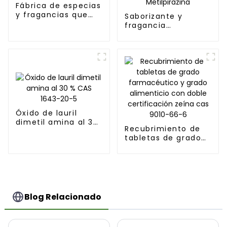
Fábrica de especias
y fragancias que
Saborizante y
produce aceite de
fragancia
jengibre puro 99%
alimentaria 2-
natural CAS
Metoxi-3-
NO.8007-08-7
Metilpirazina CAS N.
° 2847-30-5 Fema
3183 2-Metoxi-3 (5
o 6)-Metilpirazina
Óxido de lauril
dimetil amina al 30
Recubrimiento de
% CAS 1643-20-5
tabletas de grado
farmacéutico y
grado alimenticio
con doble
certificación zeína
cas 9010-66-6
Blog Relacionado