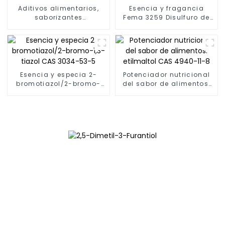
Aditivos alimentarios,
Esencia y fragancia
saborizantes
Fema 3259 Disulfuro de
alimentarios, acetato de
2-metil-3-furilo/Disulfuro
2-metilfurano-3-tiol, CAS
de bis(2-metil-3-furilo)
55764-25-5, FEMA 3973
CAS N.° 28588-75-2
Esencia y especia 2-
Potenciador nutricional
bromotiazol/2-bromo-
del sabor de alimentos:
1,3-tiazol CAS 3034-53-5
etilmaltol CAS 4940-11-8