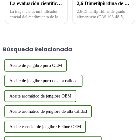
La evaluación científica de las fragancias
2,6-Dimetilpiridina de calidad alimentaria premium (CAS 108-48-5, FEMA 3540): proveedor confiable de potenciadores del sabor de China
La fragancia es un indicador
2,6-Dimetilpiridina de grado
crucial del rendimiento de los
alimenticio (CAS 108-48-5,
aceites esenciales y
FEMA 3540): el secreto para
aromatizantes. Su evaluación
sabores más ricos en alimentos
permite identificar su
N.° CAS: 108-48-5 | N.° FEMA:
intensidad, intensidad,
3540 Como aditivo certificado
impurezas, adulteraciones...
de grado alimenticio, la 2,6-
Búsqueda Relacionada
dimetilpiridina (FEMA 3540...
Aceite de jengibre puro OEM
Aceite de jengibre puro de alta calidad
Aceite aromático de jengibre OEM
Aceite aromático de jengibre de alta calidad
Aceite esencial de jengibre Eelhoe OEM