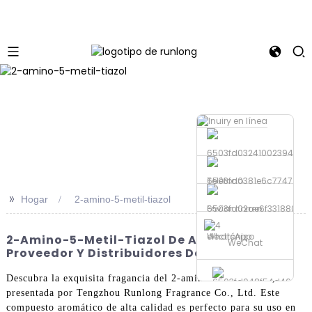
Teléfono
>>
Hogar
2-amino-5-metil-tiazol
Enviar correo
electrónico
WhatsApp
2-Amino-5-Metil-Tiazol De Alta Calidad |
WeChat
Proveedor Y Distribuidores De Confianza
Descubra la exquisita fragancia del 2-amino-5-metiltiazol,
presentada por Tengzhou Runlong Fragrance Co., Ltd. Este
compuesto aromático de alta calidad es perfecto para su uso en