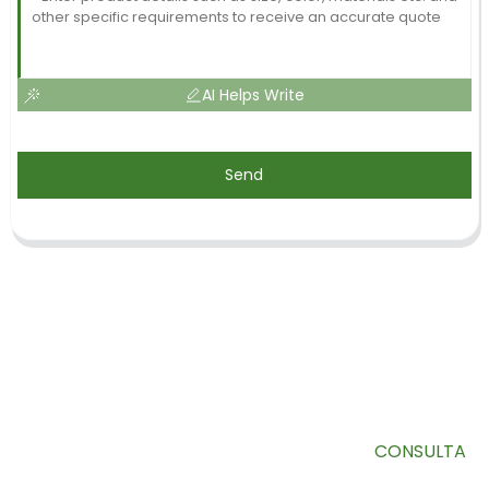
AI Helps Write
Send
SUSCRÍBETE A NUESTRO BOLETÍN
Información útil y ofertas exclusivas directamente en tu
bandeja de entrada.
CONSULTA