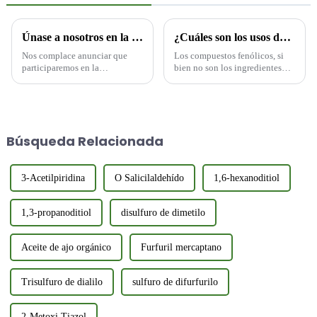
Únase a nosotros en la exposición IFIA y HFE 2025 en Tokio, Japón
¿Cuáles son los usos de los compuestos fenólicos en la aromatización?
Nos complace anunciar que
Los compuestos fenólicos, si
participaremos en la
bien no son los ingredientes
Exposición IFIA & HFE 2025
principales de las fórmulas de
en Tokio, Japón, del 21 al 23
fragancias, desempeñan un
de mayo de 2025. La
papel crucial en la creación de
exposición es un evento anual
aromas armoniosos y
que atrae a actores clave...
atractivos. Sus propiedades
Búsqueda Relacionada
únicas y sus diversas
aplicaciones...
3-Acetilpiridina
O Salicilaldehído
1,6-hexanoditiol
1,3-propanoditiol
disulfuro de dimetilo
Aceite de ajo orgánico
Furfuril mercaptano
Trisulfuro de dialilo
sulfuro de difurfurilo
2-Metoxi Tiazol