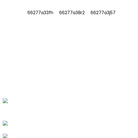
INFORMACIÓN
SOBRE NOSOTROS
Contáctenos
Preguntas frecuentes
CONTÁCTENOS
No. 78, Fushan Road, Parque Industrial
Biomédico, Ciudad Dawu, Tengzhou,
Shandong, China.
+86-15665710862
info@runlongfragrance.com