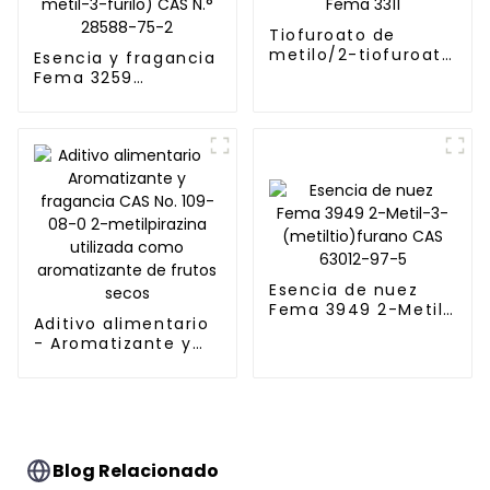
Tiofuroato de
metilo/2-tiofuroato
Esencia y fragancia
de metilo CAS
Fema 3259
13679-61-3 Fema
Disulfuro de 2-
3311
metil-3-
furilo/Disulfuro de
bis(2-metil-3-
furilo) CAS N.°
28588-75-2
Esencia de nuez
Fema 3949 2-Metil-
Aditivo alimentario
3-(metiltio)furano
- Aromatizante y
CAS 63012-97-5
fragancia CAS No.
109-08-0 2-
metilpirazina
utilizada como
aromatizante de
frutos secos
Blog Relacionado