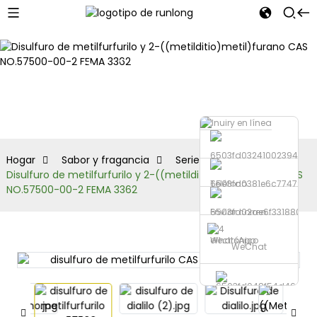
Serie de
sulfuros
Hogar
Sabor y fragancia
Serie de sulfuros
Disulfuro de metilfurfurilo y 2-((metilditio)metil)furano CAS
Teléfono
NO.57500-00-2 FEMA 3362
Enviar correo
electrónico
WhatsApp
WeChat