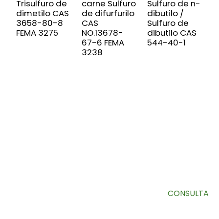
Trisulfuro de
carne Sulfuro
Sulfuro de n-
d
dimetilo CAS
de difurfurilo
dibutilo /
6
3658-80-8
CAS
Sulfuro de
c
FEMA 3275
NO.13678-
dibutilo CAS
D
67-6 FEMA
544-40-1
3
3238
SUSCRÍBETE A NUESTRO BOLETÍN
Información útil y ofertas exclusivas directamente en tu
bandeja de entrada.
CONSULTA