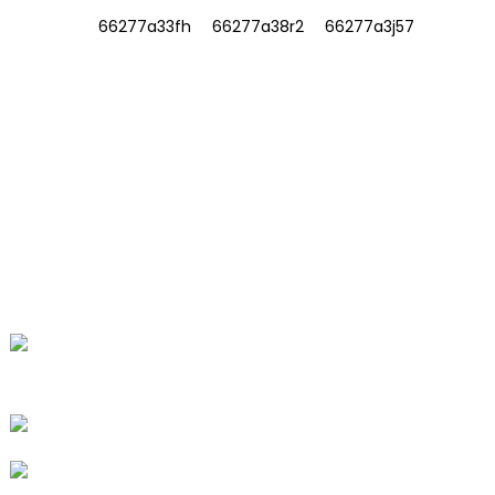
INFORMACIÓN
SOBRE NOSOTROS
Contáctenos
Preguntas frecuentes
CONTÁCTENOS
No. 78, Fushan Road, Parque Industrial
Biomédico, Ciudad Dawu, Tengzhou,
Shandong, China.
+86-15665710862
info@runlongfragrance.com