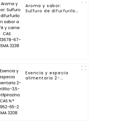
Aroma y sabor:
Sulfuro de difurfurilo
con sabor a café y
carne CAS NO.13678-
67-6 FEMA 3238
Esencia y especia
alimentaria 2-
metiltio-3,5-
metilpirazina CAS N.°
67952-65-2 FEMA
3208