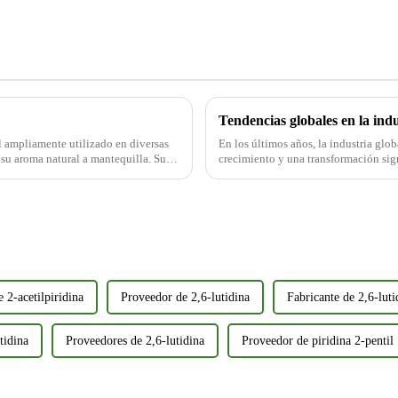
 ampliamente utilizado en diversas
En los últimos años, la industria glo
 su aroma natural a mantequilla. Sus
crecimiento y una transformación sign
a la de los sabores...
naturales, saludables y funcionales p
 2-acetilpiridina
Proveedor de 2,6-lutidina
Fabricante de 2,6-luti
tidina
Proveedores de 2,6-lutidina
Proveedor de piridina 2-pentil