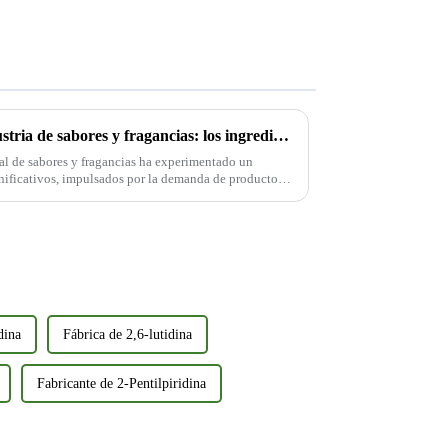
Tendencias globales en la industria de sabores y fragancias: los ingredientes naturales y funcionales lideran el futuro
bal de sabores y fragancias ha experimentado un
ificativos, impulsados ​​por la demanda de productos
or parte de los consumidores. Según...
dina
Fábrica de 2,6-lutidina
Fabricante de 2-Pentilpiridina