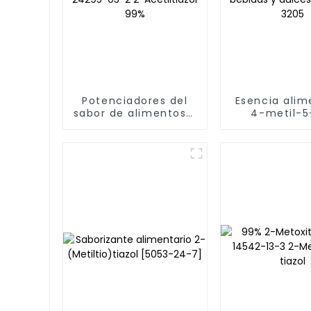
Potenciadores del
Esencia alim
sabor de alimentos -
4-metil-5
Aroma Food Fema
acetoxietil)
3328 2-Acetiltiazol
CAS n.° 656
CAS 24295-03-2 2-
para bebi
Acetiltiazol 99%
dulces, FEM
3205