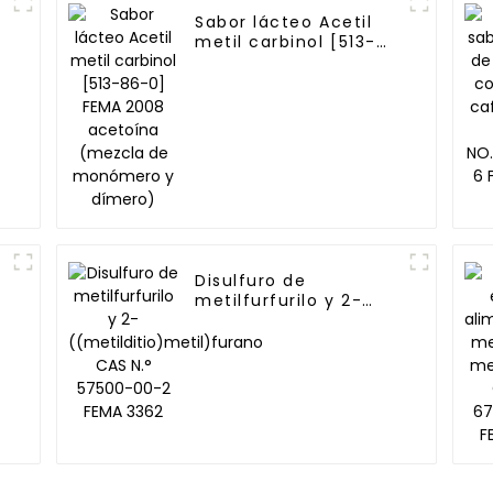
Sabor lácteo Acetil
metil carbinol [513-
86-0] FEMA 2008
acetoína (mezcla de
monómero y dímero)
Disulfuro de
metilfurfurilo y 2-
((metilditio)metil)furano
-
CAS N.° 57500-00-2 FEMA
3362