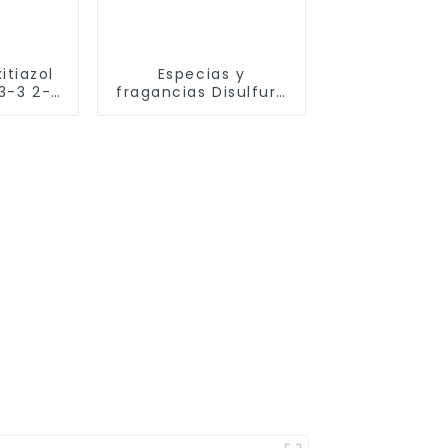
itiazol
Especias y
3-3 2-
fragancias Disulfuro
tiazol
de dimetilo CAS
624-92-0 con
nombre DMDS FEMA
3536