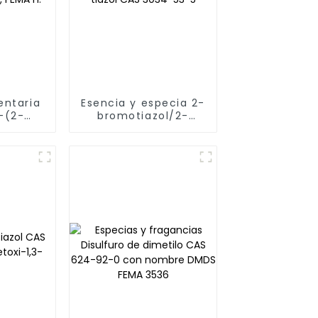
entaria
Esencia y especia 2-
-(2-
bromotiazol/2-
tiazol,
bromo-1,3-tiazol CAS
-53-1,
3034-53-5
das y
A n.°