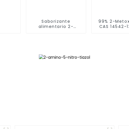
Saborizante
99% 2-Metox
alimentario 2-
CAS 14542-1
(Metiltio)tiazol
Metoxi-1,3-
[5053-24-7]