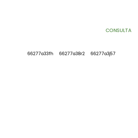
Información útil y ofertas exclusivas directamente en tu
bandeja de entrada.
CONSULTA
INFORMACIÓN
SOBRE NOSOTROS
Contáctenos
Preguntas frecuentes
CONTÁCTENOS