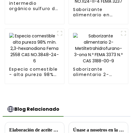
intermedio
orgánico sulfuro de
Saborizante
n-amilo CAS
alimentario en
NO.872-10-6
polvo - sabor a
frutos secos
Tetrametilpirazina
CAS NO.1124-11-4
FEMA 3237
Especia comestible
Saborizante
- alta pureza 98%
alimentario 2-
mín. 2,3-
Metiltetrahidrofurano-
hexanodiona Fema
3-ona N.º FEMA 3373
2558 CAS NO.3848-
N.º CAS 3188-00-9
24-6
Blog Relacionado
Elaboración de aceite de cebolla con sustancias químicas de un solo aroma
Únase a nosotros en la exposición IFIA y HFE 2025 en Tokio, Japón