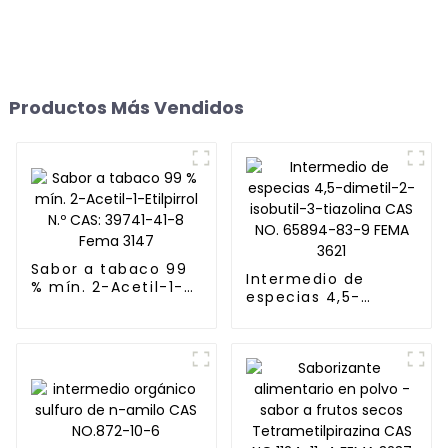
Productos Más Vendidos
Sabor a tabaco 99
Intermedio de
% mín. 2-Acetil-1-
especias 4,5-
Etilpirrol N.º CAS:
dimetil-2-isobutil-
39741-41-8 Fema
3-tiazolina CAS NO.
3147
65894-83-9 FEMA
3621