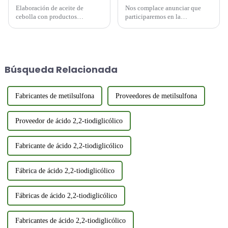
Elaboración de aceite de
Nos complace anunciar que
cebolla con productos
participaremos en la
químicos de un solo aroma. El
Exposición IFIA & HFE 2025
aceite de cebolla, con su sabor
en Tokio, Japón, del 21 al 23
rico, sabroso y ligeramente
de mayo de 2025. La
picante, es un ingrediente
exposición es un evento anual
esencial en muchas
que atrae a actores clave...
Búsqueda Relacionada
aplicaciones culinarias.
Tradicionalmente, el aceite de
cebolla...
Fabricantes de metilsulfona
Proveedores de metilsulfona
Proveedor de ácido 2,2-tiodiglicólico
Fabricante de ácido 2,2-tiodiglicólico
Fábrica de ácido 2,2-tiodiglicólico
Fábricas de ácido 2,2-tiodiglicólico
Fabricantes de ácido 2,2-tiodiglicólico