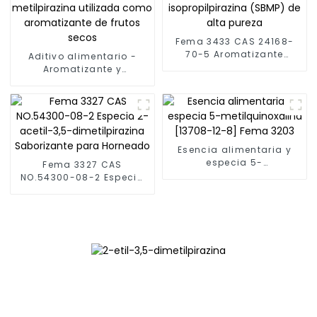
Fema 3433 CAS 24168-
70-5 Aromatizante
Aditivo alimentario -
vegetal de 2-etoxi-3-
Aromatizante y
isopropilpirazina (SBMP)
fragancia CAS No. 109-
de alta pureza
08-0 2-metilpirazina
utilizada como
aromatizante de frutos
secos
Esencia alimentaria y
especia 5-
Fema 3327 CAS
metilquinoxalina [13708-
NO.54300-08-2 Especia
12-8] Fema 3203
2-acetil-3,5-
dimetilpirazina
Saborizante para
Horneado