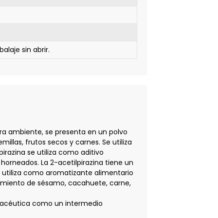
laje sin abrir.
ura ambiente, se presenta en un polvo
llas, frutos secos y carnes. Se utiliza
irazina se utiliza como aditivo
orneados. La 2-acetilpirazina tiene un
 utiliza como aromatizante alimentario
samiento de sésamo, cacahuete, carne,
armacéutica como un intermedio