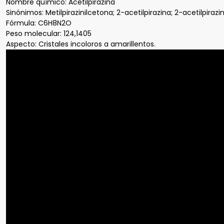
Nombre químico: Acetilpirazina
Sinónimos: Metilpirazinilcetona; 2-acetilpirazina; 2-acetilpirazi
Fórmula: C6H8N2O
Peso molecular: 124,1405
Aspecto: Cristales incoloros a amarillentos.