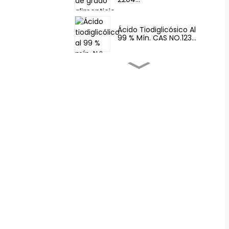
Ácido Tiodiglicósico Al
99 % Mín. CAS NO.123...
Sabores Y Fragancias-
Fema 3062 2-T...
Sabores Y Fragancias-
Tetrahidrotio...
Potenciadores Del
Sabor De Los Alimentos
- 4,5-Dimetil...
Potenciadores Del
Sabor De Los Alimentos
- Aroma Food Fem...