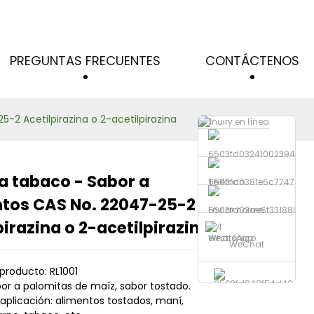
PREGUNTAS FRECUENTES
CONTÁCTENOS
-2 Acetilpirazina o 2-acetilpirazina
a tabaco - Sabor a
Teléfono
tos CAS No. 22047-25-2
Loading...
Loading...
Loading...
Loading...
Enviar correo
pirazina o 2-acetilpirazina
electrónico
WhatsApp
WeChat
producto: RL1001
or a palomitas de maíz, sabor tostado.
aplicación: alimentos tostados, maní,