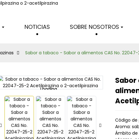
Serie de pirazinas
S
NOTICIAS
SOBRE NOSOTROS
razinas
Sabor a tabaco - Sabor a alimentos CAS No. 22047-25
Sabor 
alimen
Loading...
Loading...
Acetil
Código de 
Aroma: sab
Ámbito de 