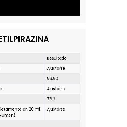
ETILPIRAZINA
Resultado
s
Ajustarse
99.90
z.
Ajustarse
76.2
pletamente en 20 ml
Ajustarse
volumen)