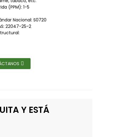
rne, tabaco, etc.
ida (PPM): 1-5
ándar Nacional: S0720
S: 22047-25-2
tructural:
ÁCTANOS
UITA Y ESTÁ