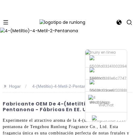
Teléfono
>>
Hogar
4-(Metiltio)-4-Metil-2-Pentanona
Enviar correo
electrónico
WhatsApp
Fabricante OEM De 4-(metiltio)-4-Metil-2-
WeChat
Pentanona - Fábricas En EE. UU.
Experimente el atractivo aroma de la 4-(metiltio)-4-metil-2-
pentanona de Tengzhou Runlong Fragrance Co., Ltd. Esta
fragancia única es una combinación perfecta de notas frutales y