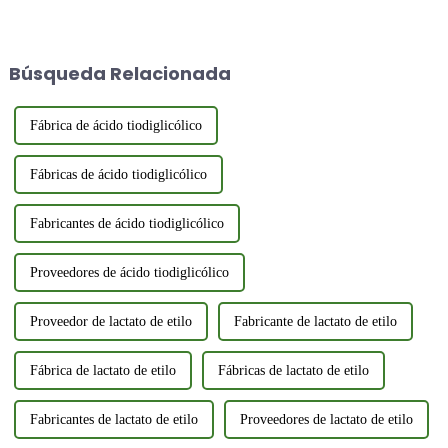
diversas industrias debido a sus
fórmula molecular C₃H₃S.
propiedades químicas únicas y
También se le conoce por su
su aroma natural a mantequilla.
número FEMA 3665, asignado
Sus aplicaciones abarcan desde
por el fabricante de aromas y
Búsqueda Relacionada
la industria alimentaria hasta la
extractos.
de los sabores...
Fábrica de ácido tiodiglicólico
Fábricas de ácido tiodiglicólico
Fabricantes de ácido tiodiglicólico
Proveedores de ácido tiodiglicólico
Proveedor de lactato de etilo
Fabricante de lactato de etilo
Fábrica de lactato de etilo
Fábricas de lactato de etilo
Fabricantes de lactato de etilo
Proveedores de lactato de etilo