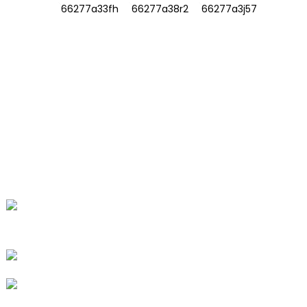
INFORMACIÓN
SOBRE NOSOTROS
Contáctenos
Preguntas frecuentes
CONTÁCTENOS
No. 78, Fushan Road, Parque Industrial
Biomédico, Ciudad Dawu, Tengzhou,
Shandong, China.
+86-15665710862
info@runlongfragrance.com