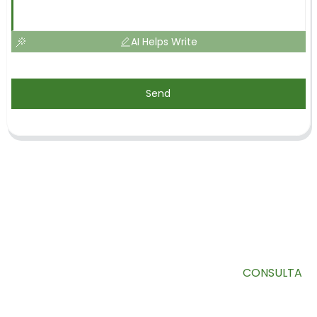
AI Helps Write
Send
SUSCRÍBETE A NUESTRO BOLETÍN
Información útil y ofertas exclusivas directamente en tu
bandeja de entrada.
CONSULTA