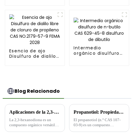
tiazoletanol con
2035 Alil
FEMA 3204 N.º CAS:
mercaptano CAS
137-00-8
NO. 870-23-5
Intermedio
Esencia de ajo
orgánico disulfuro
Disulfuro de dialilo
de n-butilo CAS
libre de cloruro de
629-45-8 disulfuro
propileno CAS
de dibutilo
NO.2179-57-9 FEMA
2028
Blog Relacionado
Aplicaciones de la 2,3-hexanodiona
Propanotiol: Propiedades, usos y ventajas
La 2,3-hexanodiona es un
El propanotiol (n.° CAS 107-
compuesto orgánico versátil
03-9) es un compuesto
ampliamente utilizado en
orgánico de azufre con la