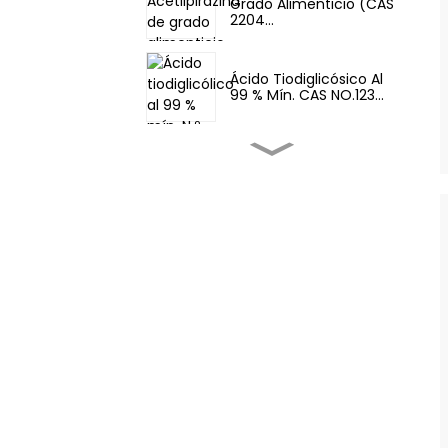
Grado Alimenticio (CAS
2204...
Ácido Tiodiglicósico Al
99 % Mín. CAS NO.123...
Sabores Y Fragancias-
Fema 3062 2-T...
Sabores Y Fragancias-
Tetrahidrotio...
Potenciadores Del
Sabor De Los Alimentos
- 4,5-Dimetil...
Potenciadores Del
Sabor De Los Alimentos
- Aroma Food Fem...