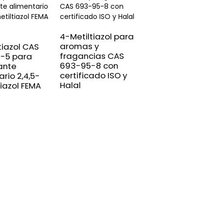
4-Metiltiazol para
aromas y
tiazol CAS
Esencia aliment
fragancias CAS
1-5 para
4-metil-5-(2-
693-95-8 con
ante
acetoxietil)tiazo
certificado ISO y
rio 2,4,5-
CAS N.° 656-53-
Halal
tiazol FEMA
para bebidas y
dulces FEMA N.°
3205