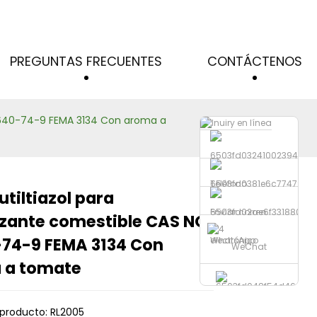
PREGUNTAS FRECUENTES
CONTÁCTENOS
18640-74-9 FEMA 3134 Con aroma a
Teléfono
utiltiazol para
Loading...
Loading...
Loading...
Loading...
Enviar correo
zante comestible CAS NO.
74-9 FEMA 3134 Con
electrónico
WhatsApp
WeChat
 a tomate
producto: RL2005