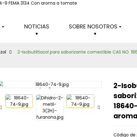
Serie de tiazol
S
NOTICIAS
SOBRE NOSOTROS
azol
2-Isobutiltiazol para saborizante comestible CAS NO. 
2-Isob
Loading...
Loading...
sabori
18640-
aroma
Código de 