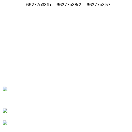
INFORMACIÓN
SOBRE NOSOTROS
Contáctenos
Preguntas frecuentes
CONTÁCTENOS
No. 78, Fushan Road, Parque Industrial
Biomédico, Ciudad Dawu, Tengzhou,
Shandong, China.
+86-15665710862
info@runlongfragrance.com