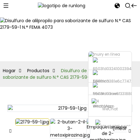
Productos
Hogar
Productos
Disulfuro de alilpropilo para
saborizante de sulfuro N.° CAS 2179-59-1 N.° FEMA 4073
Teléfono
Enviar correo
electrónico
WhatsApp
WeChat