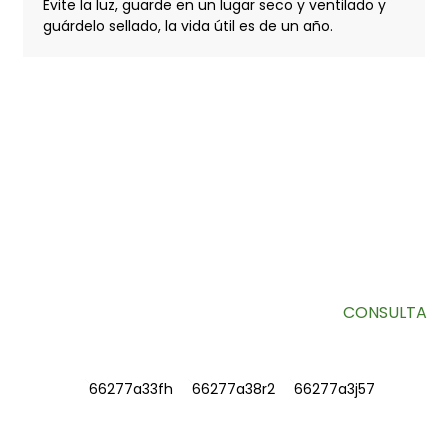
Evite la luz, guarde en un lugar seco y ventilado y
guárdelo sellado, la vida útil es de un año.
SUSCRÍBETE A NUESTRO BOLETÍN
Información útil y ofertas exclusivas directamente en tu
bandeja de entrada.
CONSULTA